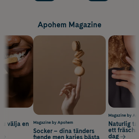
Apohem Magazine
m
Magazine by A
du välja en
Naturlig t
Magazine by Apohem
d
ett fräscha
Socker – dina tänders
dag
fiende men karies bästa