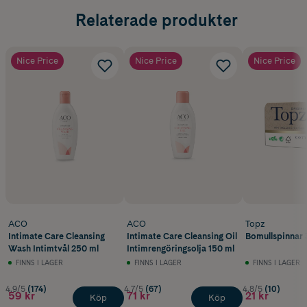
Relaterade produkter
Nice Price
Nice Price
Nice Price
ACO
ACO
Topz
Intimate Care Cleansing
Intimate Care Cleansing Oil
Bomullspinnar 
Wash Intimtvål 250 ml
Intimrengöringsolja 150 ml
FINNS I LAGER
FINNS I LAGER
FINNS I LAGER
4.9/5
(174)
4.7/5
(67)
4.8/5
(10)
59 kr
71 kr
21 kr
Köp
Köp