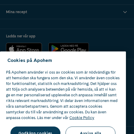
Mina recept
Ladda ner vår app
Cookies på Apohem
På Apohem använder vi oss av cookies som är nödvändiga för
Apotek med tillstånd
att hemsidan ska fungera som den ska. Vi använder även cookies
av Läkemedelsverket
för funktionalitet, statistik och marknadsföring. Det hjälper oss
att följa och analysera beteenden på vår hemsida, så att vi kan
ge en mer personaliserad upplevelse och anpassa innehåll samt
rikta relevant marknadsföring. Vi delar även informationen med
våra samarbetspartners. Genom att acceptera cookies
samtycker du till vår användning av cookies. Du kan även
2024
anpassa cookies. Läs mer under vår
Cookie Policy
Godkänn cookies
Avvisa alla