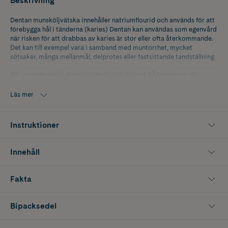
Beskrivning
Dentan munsköljvätska innehåller natriumflourid och används för att
förebygga hål i tänderna (karies) Dentan kan användas som egenvård
när risken för att drabbas av karies är stor eller ofta återkommande.
Det kan till exempel vara i samband med muntorrhet, mycket
sötsaker, många mellanmål, delprotes eller fastsittande tandställning.
När munnen sköljs med Dentan fastnar fluoret på tändernas yta.
Emaljen blir därmed mer tålig mot syraangrepp och uppkomsten av
karies minskar.
Läs mer
Dentan Mint munskölj 0,05% kan användas av både vuxna och barn
över 6 år. För barn mellan 6-12 år bör behandlingen dock endast ske
Instruktioner
efter rekommendation från tandvårdspersonal.
Innehåll
Fakta
Bipacksedel