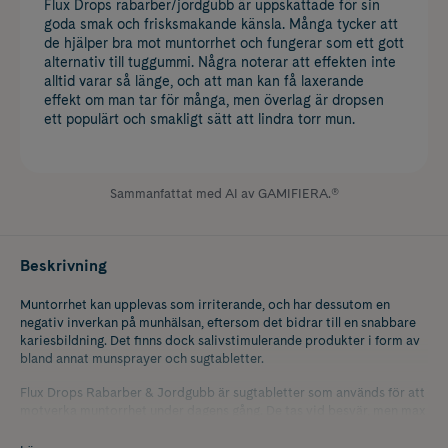
Flux Drops rabarber/jordgubb är uppskattade för sin
goda smak och frisksmakande känsla. Många tycker att
de hjälper bra mot muntorrhet och fungerar som ett gott
alternativ till tuggummi. Några noterar att effekten inte
alltid varar så länge, och att man kan få laxerande
effekt om man tar för många, men överlag är dropsen
ett populärt och smakligt sätt att lindra torr mun.
Sammanfattat med AI av GAMIFIERA.®
Beskrivning
Muntorrhet kan upplevas som irriterande, och har dessutom en
negativ inverkan på munhälsan, eftersom det bidrar till en snabbare
kariesbildning. Det finns dock salivstimulerande produkter i form av
bland annat munsprayer och sugtabletter.
Flux Drops Rabarber & Jordgubb är sugtabletter som används för att
motverka muntorrhet under dagens gång. De tas vid besvär, men max
10 tabletter per dag. Tabletterna smakar av rabarber och jordgubb,
men är sockerfria, för att bistå munhälsan. Dessutom innehåller de