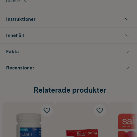
Läs mer
vinsyra och fluor, vilket förebygger karies. Flux sugtabletter har
utvecklats i samråd med tandläkare.
Instruktioner
Förpackningen innehåller 30 st. sugtabletter.
Innehåll
Fakta
Recensioner
Relaterade produkter