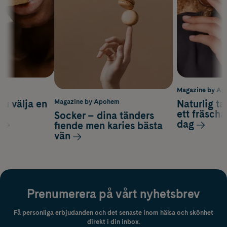
m
Magazine by A
du välja en
Naturlig t
Magazine by Apohem
d
ett fräscha
Socker – dina tänders
dag
fiende men karies bästa
vän
Prenumerera på vårt nyhetsbrev
Få personliga erbjudanden och det senaste inom hälsa och skönhet
direkt i din inbox.