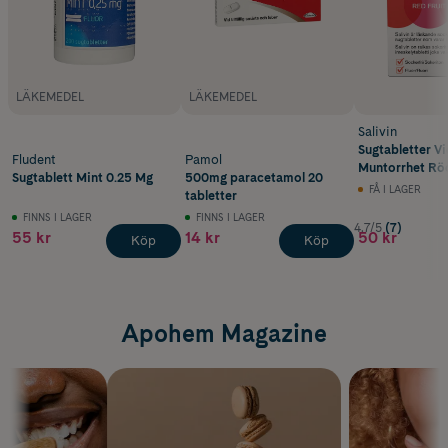
LÄKEMEDEL
LÄKEMEDEL
Salivin
Sugtabletter Vi
Fludent
Pamol
Muntorrhet Röd
Sugtablett Mint 0.25 Mg
500mg paracetamol 20
FÅ I LAGER
tabletter
FINNS I LAGER
FINNS I LAGER
4.7/5
(7)
55 kr
14 kr
50 kr
Köp
Köp
Apohem Magazine