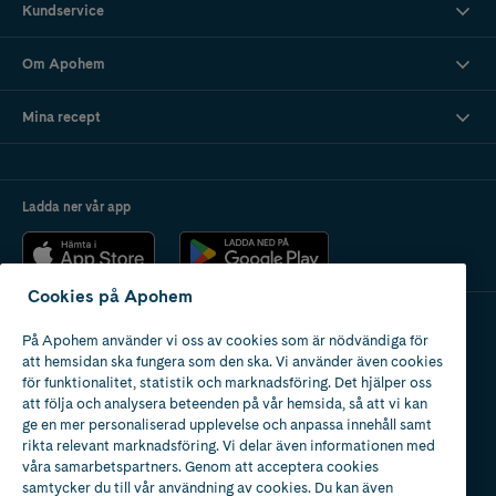
Kundservice
Om Apohem
Mina recept
Ladda ner vår app
Cookies på Apohem
På Apohem använder vi oss av cookies som är nödvändiga för
Apotek med tillstånd
att hemsidan ska fungera som den ska. Vi använder även cookies
av Läkemedelsverket
för funktionalitet, statistik och marknadsföring. Det hjälper oss
att följa och analysera beteenden på vår hemsida, så att vi kan
ge en mer personaliserad upplevelse och anpassa innehåll samt
rikta relevant marknadsföring. Vi delar även informationen med
våra samarbetspartners. Genom att acceptera cookies
samtycker du till vår användning av cookies. Du kan även
2024