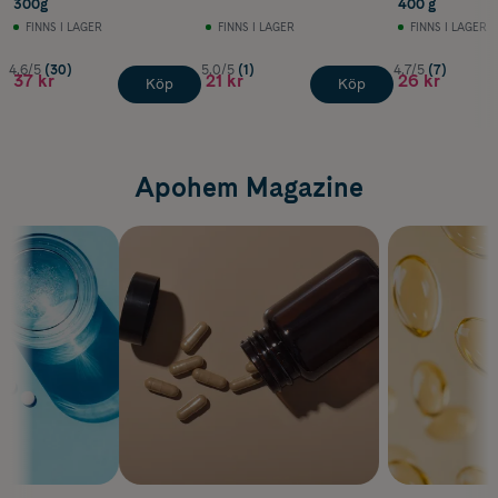
300g
400 g
FINNS I LAGER
FINNS I LAGER
FINNS I LAGER
4.6/5
(30)
5.0/5
(1)
4.7/5
(7)
37 kr
21 kr
26 kr
Köp
Köp
Apohem Magazine