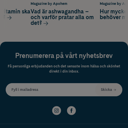
m
Magazine by Apohem
Magazine by A
vitamin ska
Vad är ashwagandha –
Hur mycke
ag?
och varför pratar alla om
behöver m
det?
Prenumerera på vårt nyhetsbrev
Få personliga erbjudanden och det senaste inom hälsa och skönhet
direkt i din inbox.
Fyll i mailadress
Skicka