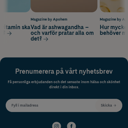
m
Magazine by Apohem
Magazine by A
vitamin ska
Vad är ashwagandha –
Hur mycke
ag?
och varför pratar alla om
behöver m
det?
Prenumerera på vårt nyhetsbrev
Få personliga erbjudanden och det senaste inom hälsa och skönhet
direkt i din inbox.
Fyll i mailadress
Skicka