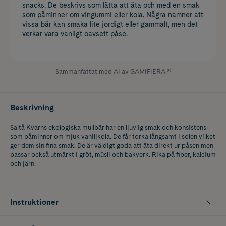
snacks. De beskrivs som lätta att äta och med en smak
som påminner om vingummi eller kola. Några nämner att
vissa bär kan smaka lite jordigt eller gammalt, men det
verkar vara vanligt oavsett påse.
Sammanfattat med AI av GAMIFIERA.®
Beskrivning
Saltå Kvarns ekologiska mullbär har en ljuvlig smak och konsistens
som påminner om mjuk vaniljkola. De får torka långsamt i solen vilket
ger dem sin fina smak. De är väldigt goda att äta direkt ur påsen men
passar också utmärkt i gröt, müsli och bakverk. Rika på fiber, kalcium
och järn.
Instruktioner