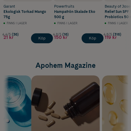
Garant
Powerfruits
Beauty of Jose
Ekologisk Torkad Mango
Hampafrön Skalade Eko
Relief Sun SPF 
75g
500 g
Probiotics 50 
FINNS I LAGER
FINNS I LAGER
FINNS I LAGER
4.4/5
(36)
4.8/5
(16)
4.8/5
(316)
21 kr
150 kr
119 kr
Köp
Köp
Apohem Magazine