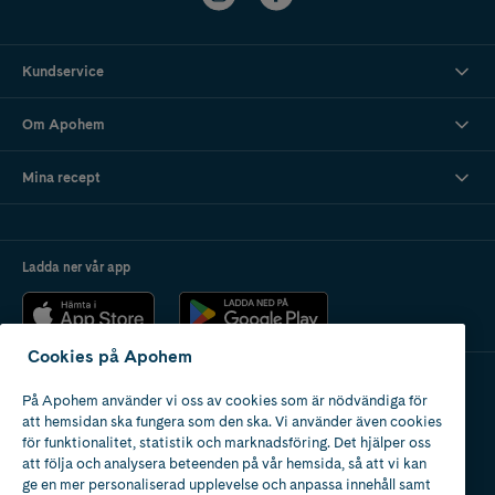
Kundservice
Om Apohem
Mina recept
Ladda ner vår app
Cookies på Apohem
På Apohem använder vi oss av cookies som är nödvändiga för
Apotek med tillstånd
att hemsidan ska fungera som den ska. Vi använder även cookies
av Läkemedelsverket
för funktionalitet, statistik och marknadsföring. Det hjälper oss
att följa och analysera beteenden på vår hemsida, så att vi kan
ge en mer personaliserad upplevelse och anpassa innehåll samt