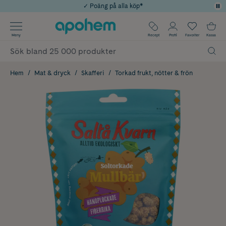
✓ Poäng på alla köp*
✓ Rådgivning från farmaceuter & hudterapeuter
Använd kod: SOMMAR20 för 20% över 649kr
Årets Butik 2025 inom Skönhet
✓ Fri frakt
Meny
Recept
Profil
Favoriter
Kassa
Hem
Mat & dryck
Skafferi
Torkad frukt, nötter & frön