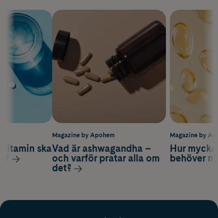
m
Magazine by Apohem
Magazine by A
vitamin ska
Vad är ashwagandha –
Hur mycke
ag?
och varför pratar alla om
behöver m
det?