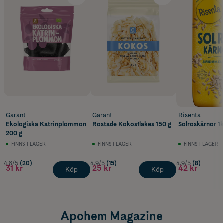
Garant
Garant
Risenta
Ekologiska Katrinplommon
Rostade Kokosflakes 150 g
Solroskärnor 1
200 g
FINNS I LAGER
FINNS I LAGER
FINNS I LAGER
4.8/5
(20)
4.9/5
(15)
4.9/5
(8)
31 kr
25 kr
42 kr
Köp
Köp
Apohem Magazine