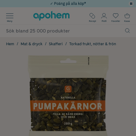
✓ Poäng på alla köp*
Årets Butik 2025 inom Skönhet
✓ Rådgivning från farmaceuter & hudterapeuter
Använd kod: SOMMAR20 för 20% över 649kr
✓ Fri frakt
Meny
Recept
Profil
Favoriter
Kassa
Hem
Mat & dryck
Skafferi
Torkad frukt, nötter & frön