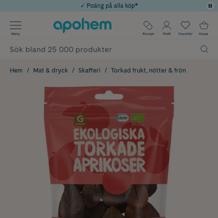
✓ Poäng på alla köp*
✓ Rådgivning från farmaceuter & hudterapeuter
Använd kod: SOMMAR20 för 20% över 649kr
Årets Butik 2025 inom Skönhet
✓ Fri frakt
Meny
Recept
Profil
Favoriter
Kassa
Hem
Mat & dryck
Skafferi
Torkad frukt, nötter & frön