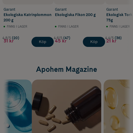
Garant
Garant
Garant
Ekologiska Katrinplommon
Ekologiska Fikon 200 g
Ekologisk Tor
200 g
75g
FINNS I LAGER
FINNS I LAGER
FINNS I LAGER
4.8/5
(20)
4.6/5
(47)
4.4/5
(36)
31 kr
45 kr
21 kr
Köp
Köp
Apohem Magazine