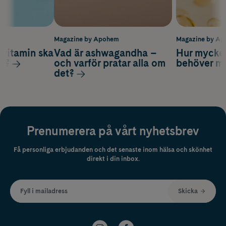
m
Magazine by Apohem
Magazine by A
vitamin ska
Vad är ashwagandha –
Hur mycke
ag?
och varför pratar alla om
behöver m
det?
Prenumerera på vårt nyhetsbrev
Få personliga erbjudanden och det senaste inom hälsa och skönhet
direkt i din inbox.
Fyll i mailadress
Skicka