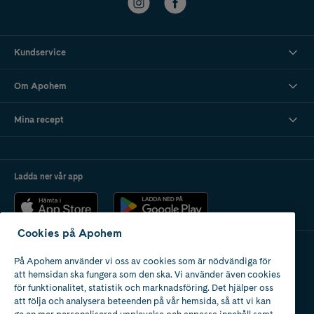
Kundservice
Om Apohem
Mina recept
Ladda ner vår app
Cookies på Apohem
På Apohem använder vi oss av cookies som är nödvändiga för
Apotek med tillstånd
att hemsidan ska fungera som den ska. Vi använder även cookies
av Läkemedelsverket
för funktionalitet, statistik och marknadsföring. Det hjälper oss
att följa och analysera beteenden på vår hemsida, så att vi kan
ge en mer personaliserad upplevelse och anpassa innehåll samt