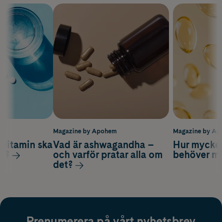
m
Magazine by Apohem
Magazine by A
vitamin ska
Vad är ashwagandha –
Hur mycke
ag?
och varför pratar alla om
behöver m
det?
Prenumerera på vårt nyhetsbrev