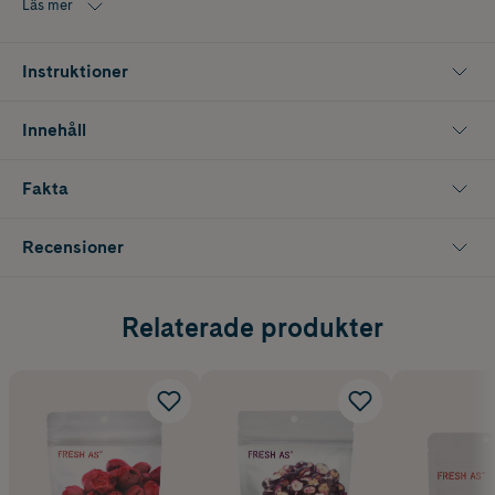
gommen.
Läs mer
Instruktioner
Innehåll
Fakta
Recensioner
Relaterade produkter