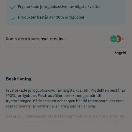
Frystorkade jordgubbsskivor av högsta kvalitet
Produkten består av 100% jordgubbar
Beskrivning
Frystorkade jordgubbsskivor av högsta kvalitet. Produkten består av
100% jordgubbar. Fresh as väljer perfekt mogna bär till
frystorkningen. Både smaken och färgen blir då intensivare, det enda
som försvinner är vattnet, alla näringsämnen är kvar.
Det är en upplevelse att äta ett krispigt frystorkat bär. I stället för att
saften fyller munnen får du känslan av att bita i en maräng som löses
upp på tungan och ger dig essensen av ett solmogen bär i hela