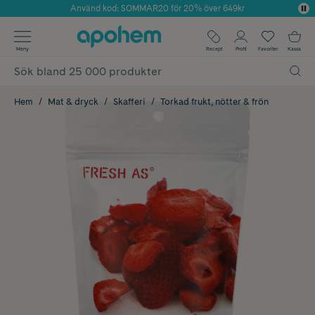
Använd kod: SOMMAR20 för 20% över 649kr
Årets Butik 2025 inom Skönhet
✓ Fri frakt
Meny
Recept
Profil
Favoriter
Kassa
✓ Rådgivning från farmaceuter & hudterapeuter
✓ Poäng på alla köp*
Hem
Mat & dryck
Skafferi
Torkad frukt, nötter & frön