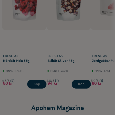
FRESH AS
FRESH AS
FRESH AS
Körsbär Hela 35g
Blåbär Skivor 45g
Jordgubbar Pu
FINNS I LAGER
FINNS I LAGER
FINNS I LAGER
4.5/5
(2)
4.0/5
(1)
5.0/5
(1)
80 kr
94 kr
80 kr
Köp
Köp
Apohem Magazine