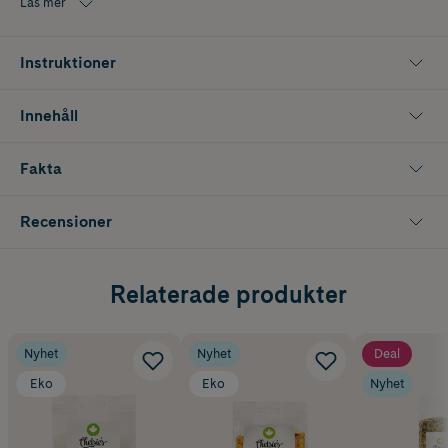
Läs mer
alternativ för dig som söker torkade bär till vardagens alla tillfällen.
Innehåller 150 g
Instruktioner
Innehåll
Fakta
Recensioner
Relaterade produkter
Nyhet
Nyhet
Deal
Eko
Eko
Nyhet