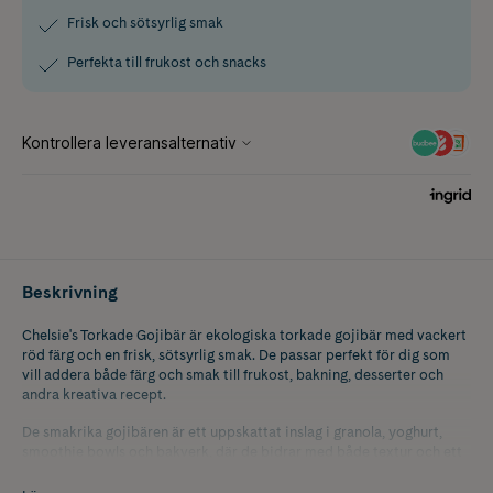
Frisk och sötsyrlig smak
Perfekta till frukost och snacks
Beskrivning
Chelsie's Torkade Gojibär är ekologiska torkade gojibär med vackert
röd färg och en frisk, sötsyrlig smak. De passar perfekt för dig som
vill addera både färg och smak till frukost, bakning, desserter och
andra kreativa recept.
De smakrika gojibären är ett uppskattat inslag i granola, yoghurt,
smoothie bowls och bakverk, där de bidrar med både textur och ett
dekorativt utseende. Tack vare sin sötsyrliga karaktär är de också
goda att äta direkt ur påsen som ett fruktigt snack. Ett mångsidigt