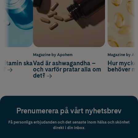
m
Magazine by Apohem
Magazine by A
vitamin ska
Vad är ashwagandha –
Hur mycke
ag?
och varför pratar alla om
behöver m
det?
Prenumerera på vårt nyhetsbrev
Få personliga erbjudanden och det senaste inom hälsa och skönhet
direkt i din inbox.