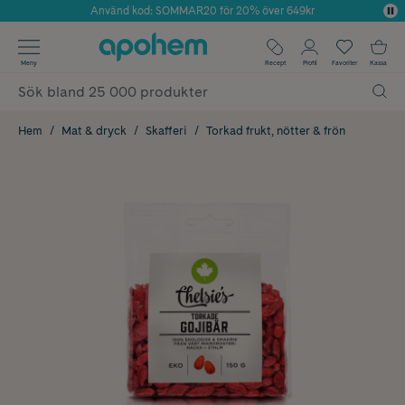
Använd kod: SOMMAR20 för 20% över 649kr
Årets Butik 2025 inom Skönhet
✓ Fri frakt
Meny
Recept
Profil
Favoriter
Kassa
✓ Rådgivning från farmaceuter & hudterapeuter
✓ Poäng på alla köp*
Hem
Mat & dryck
Skafferi
Torkad frukt, nötter & frön