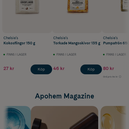
Chelsie's
Chelsie's
Chelsie's
Kokosflingor 150 g
Torkade Mangoskivor 135 g
Pumpafrön 650
FINNS I LAGER
FINNS I LAGER
FINNS I LAGER
27 kr
46 kr
80 kr
Köp
Köp
Ord.pris
94 kr
Apohem Magazine