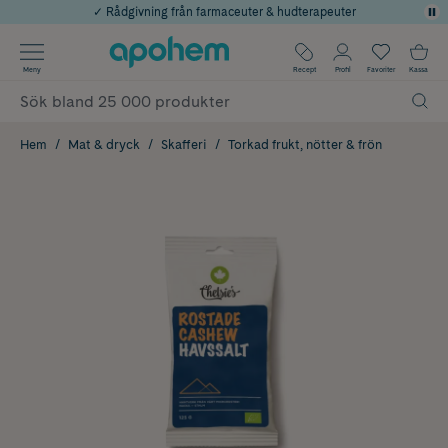
✓ Rådgivning från farmaceuter & hudterapeuter
Använd kod: SOMMAR20 för 20% över 649kr
Årets Butik 2025 inom Skönhet
✓ Fri frakt
Meny
Recept
Profil
Favoriter
Kassa
✓ Poäng på alla köp*
Hem
Mat & dryck
Skafferi
Torkad frukt, nötter & frön