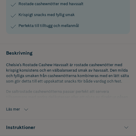
Rostade cashewnötter med havssalt
Krispigt snacks med fyllig smak
Perfekta till tilltugg och mellanmål
Beskrivning
Chelsie's Rostade Cashew Havssalt är rostade cashewnötter med
krispig konsistens och en välbalanserad smak av havssalt. Den milda
och fylliga smaken från cashewnötterna kombineras med en lätt sälta
som gör detta till ett uppskattat snacks för både vardag och fest.
De saltrostade cashewnötterna passar perfekt att servera
tillsammans med andra delikatesser eller att njuta av direkt ur påsen
när du vill ha något gott och knaprigt. Den varsamma rostningen
framhäver cashewnötternas naturliga smak och ger en härlig crunch i
Läs mer
varje tugga. Ett utmärkt val för dig som uppskattar rostade nötter
med klassisk kryddning.
Instruktioner
Innehåller 125 g