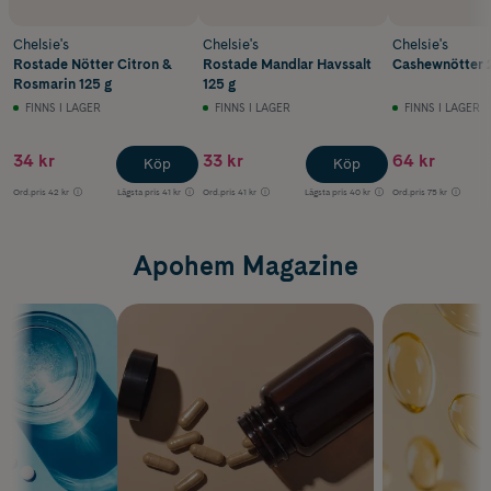
Chelsie's
Chelsie's
Chelsie's
Rostade Nötter Citron &
Rostade Mandlar Havssalt
Cashewnötter 
Rosmarin 125 g
125 g
FINNS I LAGER
FINNS I LAGER
FINNS I LAGER
34 kr
33 kr
64 kr
Köp
Köp
Ord.pris
42 kr
Lägsta pris
41 kr
Ord.pris
41 kr
Lägsta pris
40 kr
Ord.pris
75 kr
Apohem Magazine