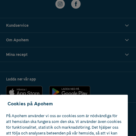
Kundservice
Om Apohem
Mina recept
Ladda ner vår app
Cookies på Apohem
På Apohem använder vi oss av cookies som är nödvändiga för
Apotek med tillstånd
att hemsidan ska fungera som den ska. Vi använder även cookies
av Läkemedelsverket
för funktionalitet, statistik och marknadsföring. Det hjälper oss
att följa och analysera beteenden på vår hemsida, så att vi kan