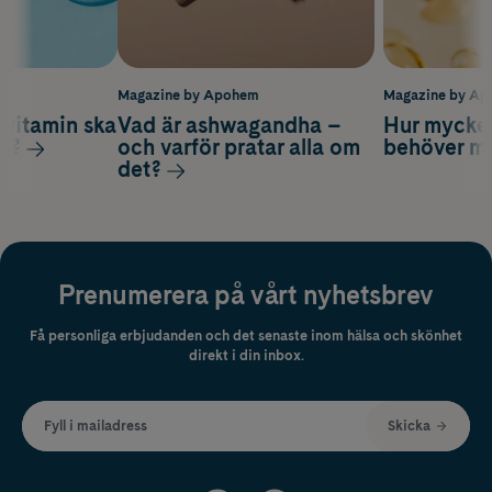
m
Magazine by Apohem
Magazine by A
vitamin ska
Vad är ashwagandha –
Hur mycke
ag?
och varför pratar alla om
behöver m
det?
Prenumerera på vårt nyhetsbrev
Få personliga erbjudanden och det senaste inom hälsa och skönhet
direkt i din inbox.
Fyll i mailadress
Skicka