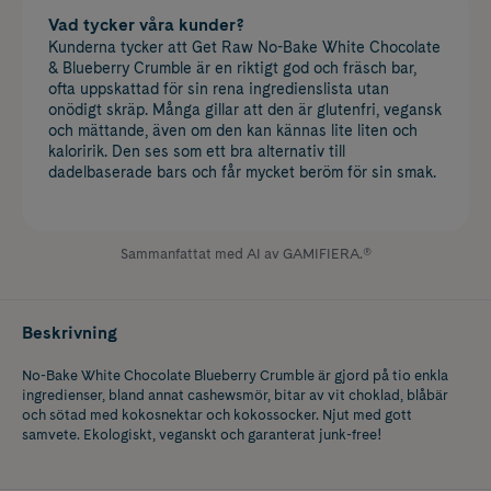
Vad tycker våra kunder?
Kunderna tycker att Get Raw No-Bake White Chocolate
& Blueberry Crumble är en riktigt god och fräsch bar,
ofta uppskattad för sin rena ingredienslista utan
onödigt skräp. Många gillar att den är glutenfri, vegansk
och mättande, även om den kan kännas lite liten och
kaloririk. Den ses som ett bra alternativ till
dadelbaserade bars och får mycket beröm för sin smak.
Sammanfattat med AI av GAMIFIERA.®
Beskrivning
No-Bake White Chocolate Blueberry Crumble är gjord på tio enkla
ingredienser, bland annat cashewsmör, bitar av vit choklad, blåbär
och sötad med kokosnektar och kokossocker. Njut med gott
samvete. Ekologiskt, veganskt och garanterat junk-free!