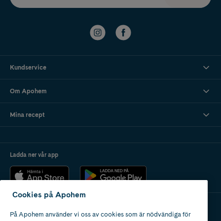
Kundservice
Om Apohem
Mina recept
Ladda ner vår app
Cookies på Apohem
På Apohem använder vi oss av cookies som är nödvändiga för
Apotek med tillstånd