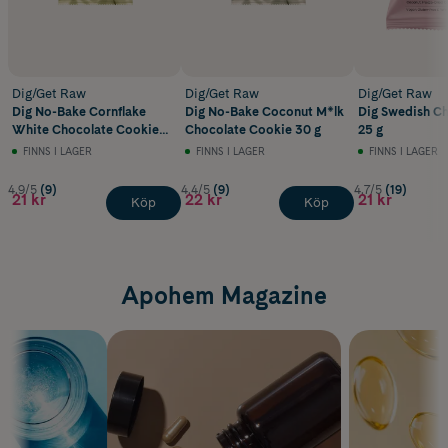
Dig/Get Raw
Dig/Get Raw
Dig/Get Raw
Dig No-Bake Cornflake
Dig No-Bake Coconut M*lk
Dig Swedish Ch
White Chocolate Cookie
Chocolate Cookie 30 g
25 g
30 g
FINNS I LAGER
FINNS I LAGER
FINNS I LAGER
4.9/5
(9)
4.4/5
(9)
4.7/5
(19)
21 kr
22 kr
21 kr
Köp
Köp
Apohem Magazine