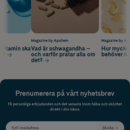
m
Magazine by Apohem
Magazine by A
vitamin ska
Vad är ashwagandha –
Hur mycke
ag?
och varför pratar alla om
behöver m
det?
Prenumerera på vårt nyhetsbrev
Få personliga erbjudanden och det senaste inom hälsa och skönhet
direkt i din inbox.
Fyll i mailadress
Skicka