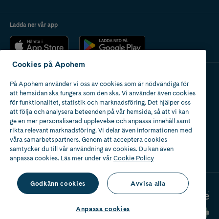
Ladda ner vår app
Cookies på Apohem
På Apohem använder vi oss av cookies som är nödvändiga för
Apotek med tillstånd
att hemsidan ska fungera som den ska. Vi använder även cookies
av Läkemedelsverket
för funktionalitet, statistik och marknadsföring. Det hjälper oss
att följa och analysera beteenden på vår hemsida, så att vi kan
ge en mer personaliserad upplevelse och anpassa innehåll samt
rikta relevant marknadsföring. Vi delar även informationen med
våra samarbetspartners. Genom att acceptera cookies
samtycker du till vår användning av cookies. Du kan även
2024
anpassa cookies. Läs mer under vår
Cookie Policy
Godkänn cookies
Avvisa alla
Anpassa cookies