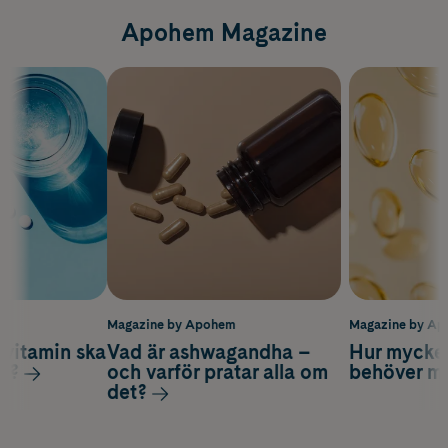
Apohem Magazine
m
Magazine by Apohem
Magazine by A
vitamin ska
Vad är ashwagandha –
Hur mycke
ag?
och varför pratar alla om
behöver m
det?