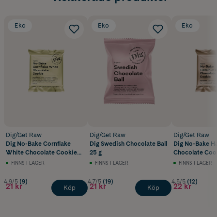
Eko
Eko
Eko
Dig/Get Raw
Dig/Get Raw
Dig/Get Raw
Dig No-Bake Cornflake
Dig Swedish Chocolate Ball
Dig No-Bake Ha
White Chocolate Cookie
25 g
Chocolate Coo
30 g
FINNS I LAGER
FINNS I LAGER
FINNS I LAGER
4.9/5
(9)
4.7/5
(19)
4.5/5
(12)
21 kr
21 kr
22 kr
Köp
Köp