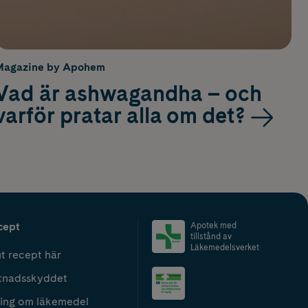
Magazine by Apohem
Vad är ashwagandha – och
varför pratar alla om det?
cept
Apotek med
tillstånd av
Läkemedelsverket
t recept här
tnadsskyddet
ing om läkemedel