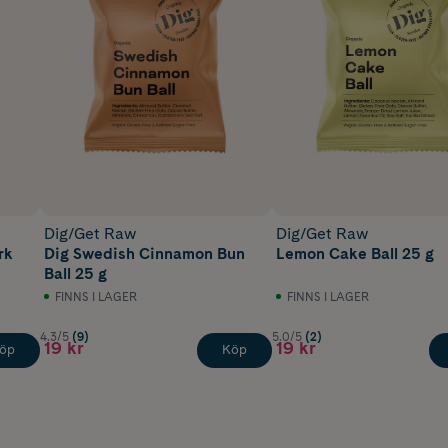
Dig/Get Raw
Dig/Get Raw
rk
Dig Swedish Cinnamon Bun
Lemon Cake Ball 25 g
Ball 25 g
FINNS I LAGER
FINNS I LAGER
4.3/5
(9)
5.0/5
(2)
19 kr
19 kr
öp
Köp