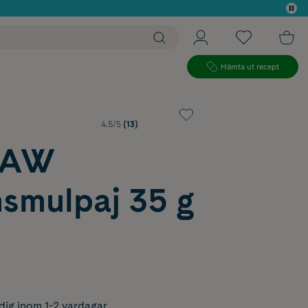
 köp*
Hämta ut recept
4.5/5
(13)
RAW
nsmulpaj 35 g
dig inom 1-2 vardagar