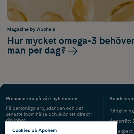
Magazine by Apohem
Hur mycket omega-3 behöve
man per dag?
Prenumerera på vårt nyhetsbrev
Kundservi
Få personliga erbjudanden och det
Rådgivning
senaste inom hälsa och skönhet direkt i
din inbox.
Ångerrätt 
Cookies på Apohem
Vår experti