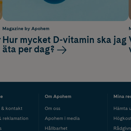
Magazine by Apohem
r
Hur mycket D-vitamin ska jag
äta per dag?
ce
Om Apohem
Mina re
 & kontakt
Om oss
Hämta u
& reklamation
Apohem i media
Högkos
s
Hållbarhet
Rådgivn