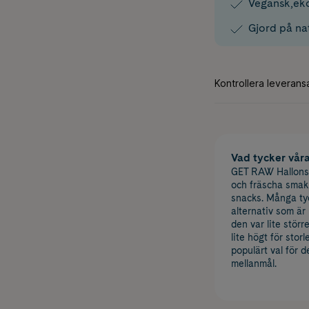
Vegansk,eko
Gjord på nat
Vad tycker vår
GET RAW Hallonsm
och fräscha smak
snacks. Många tyc
alternativ som är
den var lite störr
lite högt för sto
populärt val för d
mellanmål.