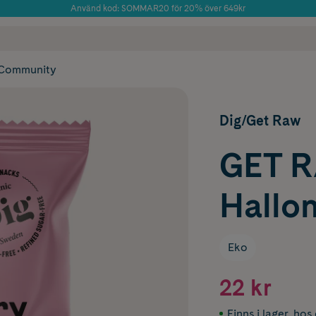
Använd kod: SOMMAR20 för 20% över 649kr
Årets Butik 2025 inom Skönhet
 frakt
✓ Rådgivning från farmaceuter & hudterapeuter
✓ Poäng på alla
Community
Dig/Get Raw
GET 
Hallo
Eko
22 kr
Finns i lager
,
hos 