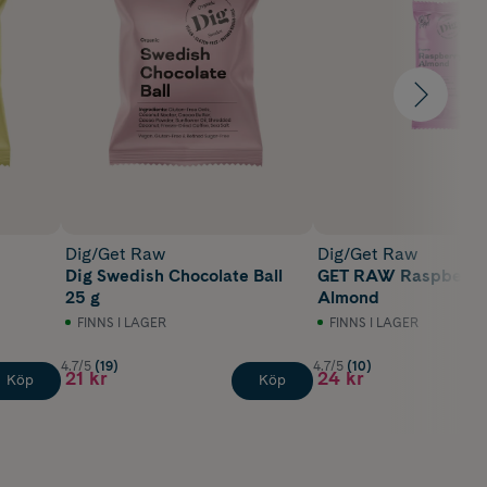
Dig/Get Raw
Dig/Get Raw
Dig Swedish Chocolate Ball
GET RAW Raspberry
25 g
Almond
FINNS I LAGER
FINNS I LAGER
4.7/5
(19)
4.7/5
(10)
21 kr
24 kr
Köp
Köp