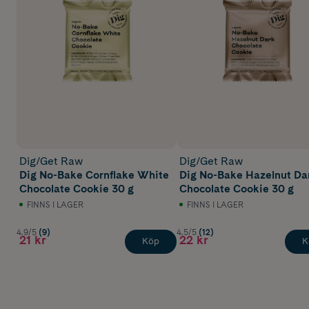
Dig/Get Raw
Dig/Get Raw
Dig No-Bake Cornflake White
Dig No-Bake Hazelnut Da
Chocolate Cookie 30 g
Chocolate Cookie 30 g
FINNS I LAGER
FINNS I LAGER
4.9/5
(9)
4.5/5
(12)
21 kr
22 kr
Köp
K