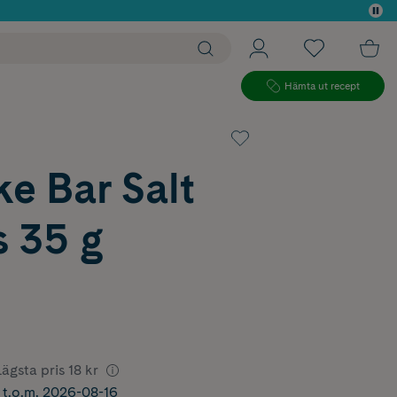
 köp*
Hämta ut recept
e Bar Salt
s 35 g
Lägsta pris
18 kr
r t.o.m. 2026-08-16