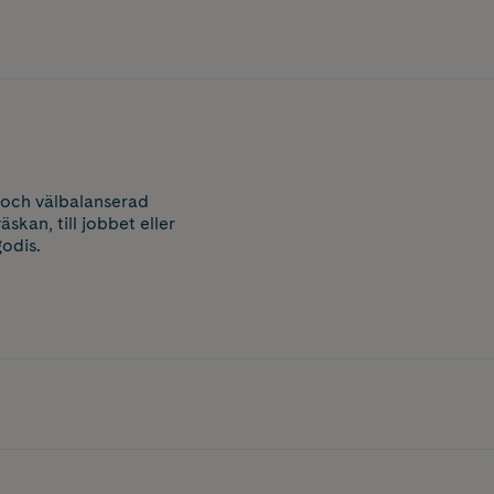
g och välbalanserad
kan, till jobbet eller
godis.