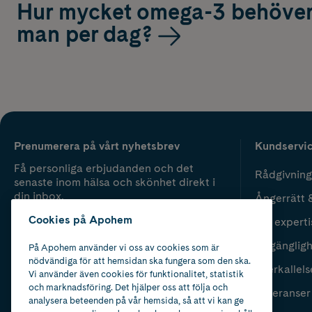
Hur mycket omega-3 behöve
man per dag?
Prenumerera på vårt nyhetsbrev
Kundservi
Få personliga erbjudanden och det
Rådgivning
senaste inom hälsa och skönhet direkt i
din inbox.
Ångerrätt 
Cookies på Apohem
Vår experti
Fyll i mailadress
Skicka
Tillgänglig
På Apohem använder vi oss av cookies som är
nödvändiga för att hemsidan ska fungera som den ska.
Återkallels
Vi använder även cookies för funktionalitet, statistik
och marknadsföring. Det hjälper oss att följa och
Leveranser
analysera beteenden på vår hemsida, så att vi kan ge