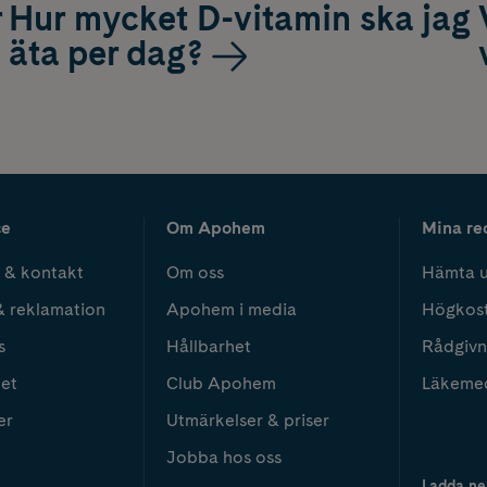
r
Hur mycket D-vitamin ska jag
äta per dag?
ce
Om Apohem
Mina re
 & kontakt
Om oss
Hämta u
& reklamation
Apohem i media
Högkos
s
Hållbarhet
Rådgivn
het
Club Apohem
Läkeme
er
Utmärkelser & priser
Jobba hos oss
Ladda ne