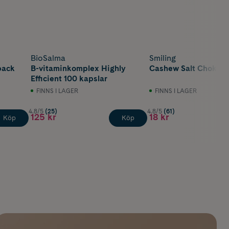
BioSalma
Smiling
pack
B-vitaminkomplex Highly
Cashew Salt Choklad
Efficient 100 kapslar
FINNS I LAGER
FINNS I LAGER
4.8/5
(25)
4.8/5
(61)
125 kr
18 kr
Köp
Köp