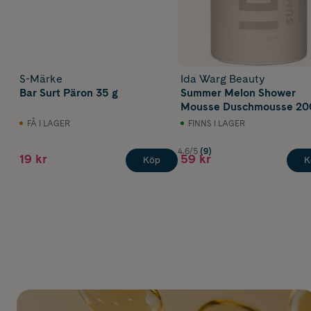
S-Märke
Ida Warg Beauty
Bar Surt Päron 35 g
Summer Melon Shower
Mousse Duschmousse 20
FÅ I LAGER
FINNS I LAGER
4.6/5
(9)
19 kr
59 kr
Köp
K