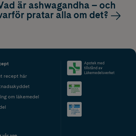
Vad är ashwagandha – och
varför pratar alla om det?
cept
Apotek med
tillstånd av
Läkemedelsverket
t recept här
tnadsskyddet
ing om läkemedel
del
r vår app