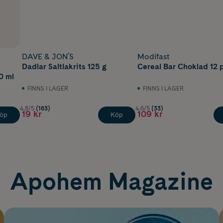
DAVE & JON´S
Modifast
Dadlar Saltlakrits 125 g
Cereal Bar Choklad 12 
0 ml
FINNS I LAGER
FINNS I LAGER
4.8/5
(163)
4.6/5
(33)
19 kr
109 kr
öp
Köp
Apohem Magazine