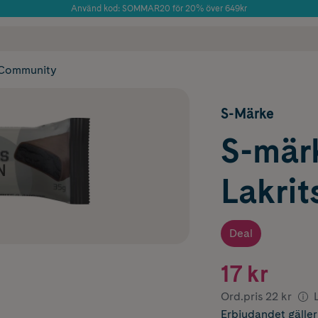
Använd kod: SOMMAR20 för 20% över 649kr
Årets Butik 2025 inom Skönhet
 frakt
✓ Rådgivning från farmaceuter & hudterapeuter
✓ Poäng på alla
Community
S-Märke
S-märk
Lakrit
Deal
17 kr
Ord.pris
22 kr
Erbjudandet
gälle