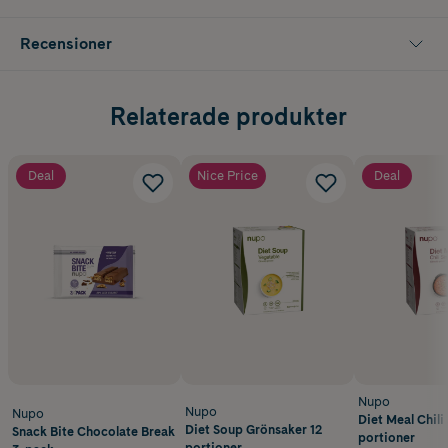
Innehåller 1 st
Recensioner
Relaterade produkter
Deal
Nice Price
Deal
Nupo
Nupo
Nupo
Diet Meal Chili 
Diet Soup Grönsaker 12
Snack Bite Chocolate Break
portioner
portioner