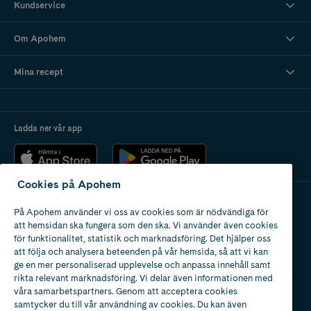
Kundservice
Om Apohem
Mina recept
Ladda ner vår app
Cookies på Apohem
På Apohem använder vi oss av cookies som är nödvändiga för
Apotek med tillstånd
att hemsidan ska fungera som den ska. Vi använder även cookies
av Läkemedelsverket
för funktionalitet, statistik och marknadsföring. Det hjälper oss
att följa och analysera beteenden på vår hemsida, så att vi kan
ge en mer personaliserad upplevelse och anpassa innehåll samt
rikta relevant marknadsföring. Vi delar även informationen med
våra samarbetspartners. Genom att acceptera cookies
samtycker du till vår användning av cookies. Du kan även
2024