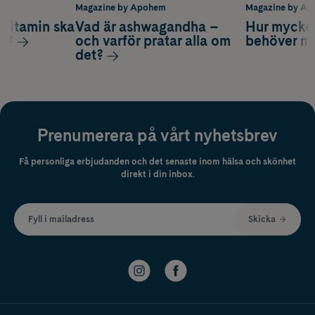
m
Magazine by Apohem
Magazine by A
vitamin ska
Vad är ashwagandha –
Hur mycke
ag?
och varför pratar alla om
behöver m
det?
Prenumerera på vårt nyhetsbrev
Få personliga erbjudanden och det senaste inom hälsa och skönhet
direkt i din inbox.
Fyll i mailadress
Skicka