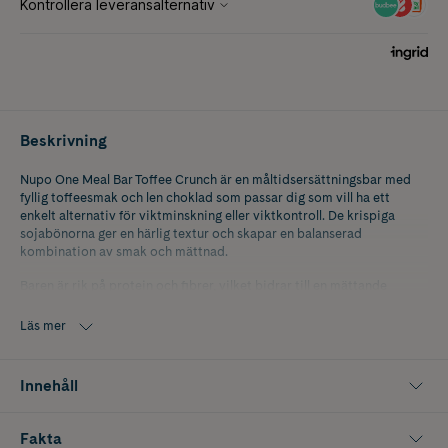
Beskrivning
Nupo One Meal Bar Toffee Crunch är en måltidsersättningsbar med
fyllig toffeesmak och len choklad som passar dig som vill ha ett
enkelt alternativ för viktminskning eller viktkontroll. De krispiga
sojabönorna ger en härlig textur och skapar en balanserad
kombination av smak och mättnad.
Baren är rik på protein och fibrer, vilket bidrar till en mättande
måltidsupplevelse. Med 18 g protein samt tillsatta vitaminer och
mineraler erbjuder den ett praktiskt alternativ när du behöver en
Läs mer
snabb och näringsmässigt komplett måltid hemma, på jobbet eller på
resan.
Innehåll
Nupo One Meal Bar Toffee Crunch kombinerar karamelliserad
toffeesmak med choklad och krispiga inslag för en smakupplevelse
som känns både njutbar och mättande. Perfekt för dig som söker en
Fakta
proteinrik måltidsbar med god smak och smidigt format.