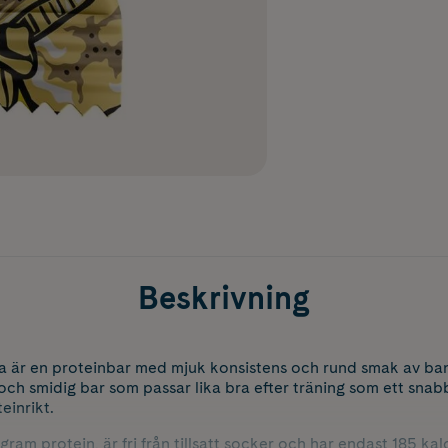
Beskrivning
 är en proteinbar med mjuk konsistens och rund smak av bana
ch smidig bar som passar lika bra efter träning som ett snabb
einrikt.
gram protein, är fri från tillsatt socker och har endast 185 kalo