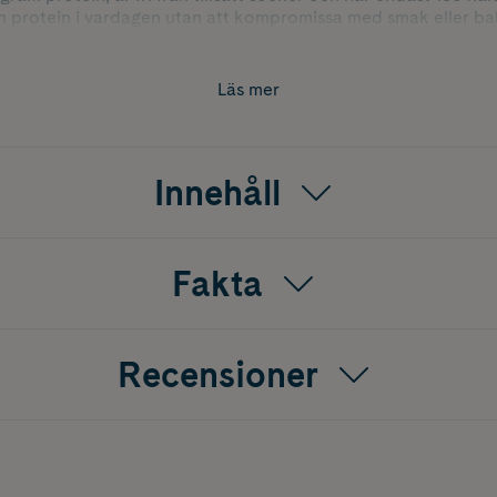
h protein i vardagen utan att kompromissa med smak eller ba
ammans med den lena chokladen ger en klassisk kombination s
Läs mer
Innehåll
Fakta
Recensioner