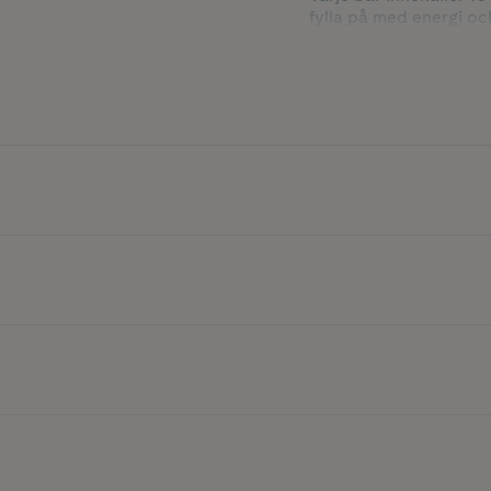
fylla på med energi oc
Smaken av banan tills
på.
Innehåller 50 g.