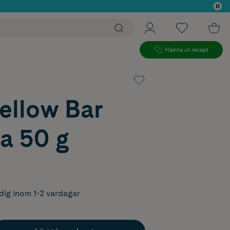
 köp*
Hämta ut recept
ellow Bar
a 50 g
dig inom 1-2 vardagar