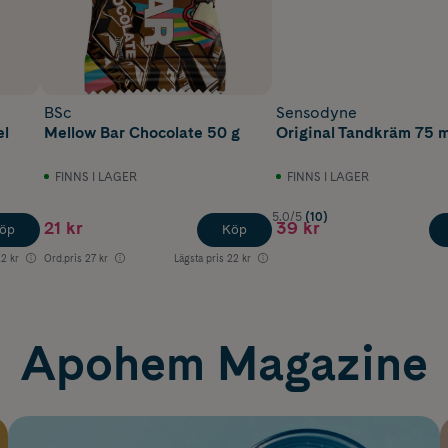
BSc
Sensodyne
el
Mellow Bar Chocolate 50 g
Original Tandkräm 75 m
FINNS I LAGER
FINNS I LAGER
5.0/5
(10)
21 kr
39 kr
öp
Köp
2 kr
Ord.pris
27 kr
Lägsta pris
22 kr
Apohem Magazine