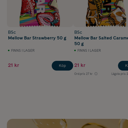
BSc
BSc
Mellow Bar Strawberry 50 g
Mellow Bar Salted Caram
50 g
FINNS I LAGER
FINNS I LAGER
21 kr
21 kr
Köp
K
Ord.pris
27 kr
Lägsta pris
2