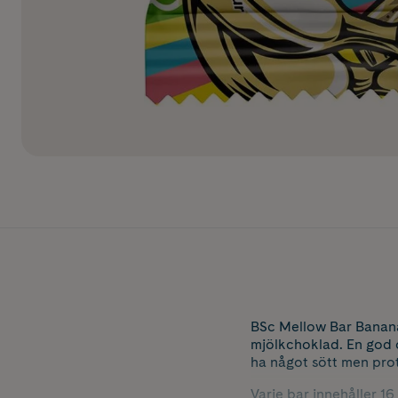
BSc Mellow Bar Banana
mjölkchoklad. En god o
ha något sött men prot
Varje bar innehåller 16 