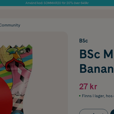
Använd kod: SOMMAR20 för 20% över 649kr
Årets Butik 2025 inom Skönhet
 frakt
✓ Rådgivning från farmaceuter & hudterapeuter
✓ Poäng på alla
Community
BSc
BSc M
Banan
27 kr
Finns i lager
,
hos 