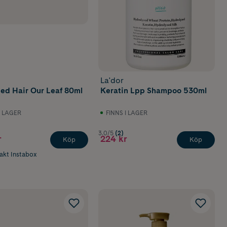
La'dor
ed Hair Our Leaf 80ml
Keratin Lpp Shampoo 530ml
I LAGER
FINNS I LAGER
3.0/5
(2)
r
224 kr
Köp
Köp
rakt Instabox