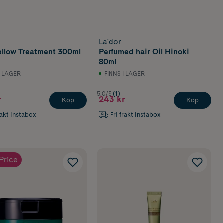
La'dor
ellow Treatment 300ml
Perfumed hair Oil Hinoki
80ml
I LAGER
FINNS I LAGER
5.0/5
(1)
r
243 kr
Köp
Köp
rakt Instabox
Fri frakt Instabox
Price