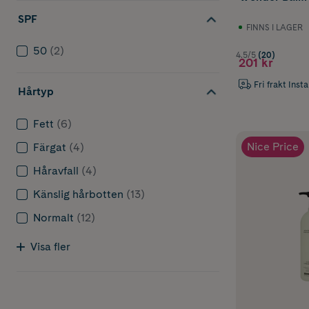
SPF
FINNS I LAGER
50
(2)
4.5/5
(20)
201 kr
Fri frakt Inst
Hårtyp
Fett
(6)
Nice Price
Färgat
(4)
Håravfall
(4)
Känslig hårbotten
(13)
Normalt
(12)
Visa fler