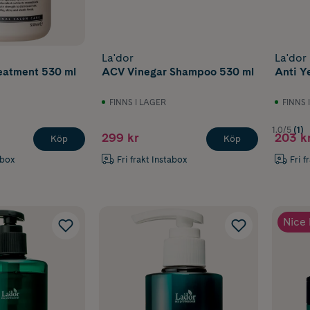
La'dor
La'dor
eatment 530 ml
ACV Vinegar Shampoo 530 ml
Anti Y
FINNS I LAGER
FINNS 
1.0/5
(1)
299 kr
203 k
Köp
Köp
abox
Fri frakt Instabox
Fri f
Nice 