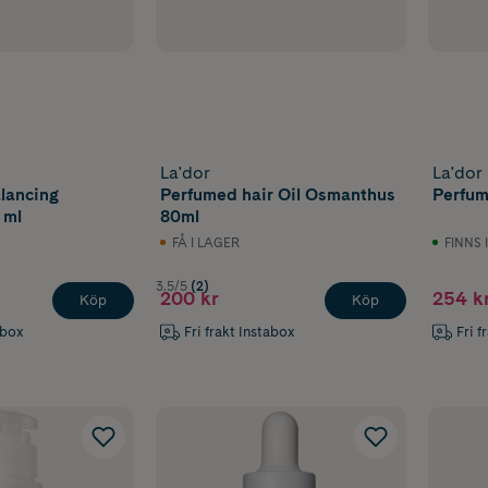
La'dor
La'dor
lancing
Perfumed hair Oil Osmanthus
Perfum
 ml
80ml
FÅ I LAGER
FINNS 
3.5/5
(2)
200 kr
254 k
Köp
Köp
abox
Fri frakt Instabox
Fri f