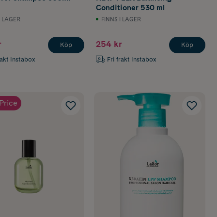
Conditioner 530 ml
I LAGER
FINNS I LAGER
r
254 kr
Köp
Köp
rakt Instabox
Fri frakt Instabox
Price