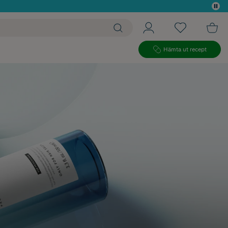
 köp*
Hämta ut recept