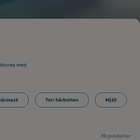
Sydkorea med
 hårmask
Torr hårbotten
Mjäll
39 produkter