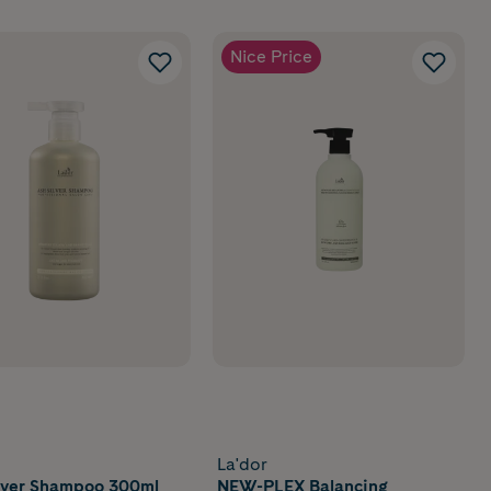
Nice Price
La'dor
lver Shampoo 300ml
NEW-PLEX Balancing