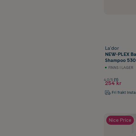
La'dor
NEW-PLEX Ba
Shampoo 530
FINNS I LAGER
4.0/5
(1)
254 kr
Fri frakt Inst
Nice Price