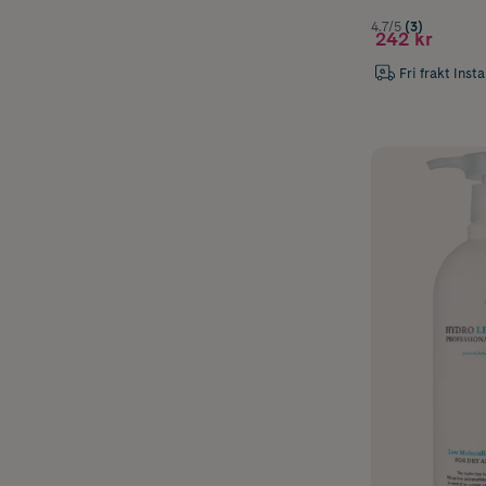
4.7/5
(3)
242 kr
Fri frakt Inst