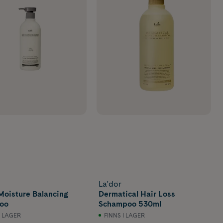
La'dor
Moisture Balancing
Dermatical Hair Loss
oo
Schampoo 530ml
I LAGER
FINNS I LAGER