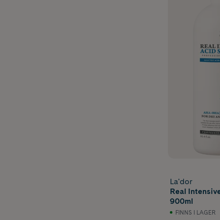
La'dor
Real Intensi
900ml
FINNS I LAGER