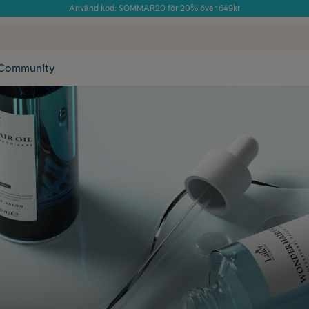
Använd kod: SOMMAR20 för 20% över 649kr
Årets Butik 2025 inom Skönhet
 frakt
✓ Rådgivning från farmaceuter & hudterapeuter
✓ Poäng på alla
Community