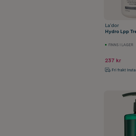
La'dor
Hydro Lpp Tr
FINNS I LAGER
237 kr
Fri frakt Inst