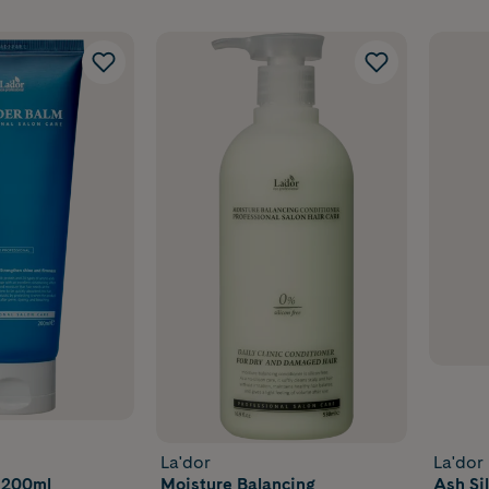
La'dor
La'dor
 200ml
Moisture Balancing
Ash Si