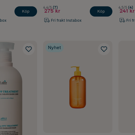
4.4/5
(7)
4.5/5
(4)
275 kr
241 kr
Köp
Köp
abox
Fri frakt Instabox
Fri f
Nyhet