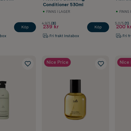
Conditioner 530ml
FINNS I LAGER
FINNS 
4.9/5
(8)
5.0/5
(1)
239 kr
200 k
Köp
Köp
abox
Fri frakt Instabox
Fri f
Nice Price
Nice 