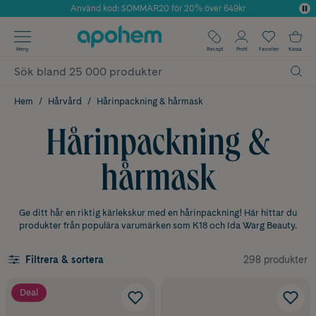
Använd kod: SOMMAR20 för 20% över 649kr
Årets Butik 2025 inom Skönhet
✓ Fri frakt
Meny
Recept
Profil
Favoriter
Kassa
✓ Rådgivning från farmaceuter & hudterapeuter
✓ Poäng på alla köp*
Hem
Hårvård
Hårinpackning & hårmask
Hårinpackning &
hårmask
Ge ditt hår en riktig kärlekskur med en hårinpackning! Här hittar du
produkter från populära varumärken som K18 och Ida Warg Beauty.
298 produkter
Filtrera & sortera
Deal