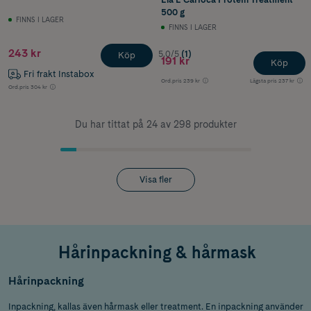
500 g
FINNS I LAGER
FINNS I LAGER
243 kr
5.0/5
(1)
Köp
191 kr
Köp
Fri frakt Instabox
Ord.pris
239 kr
Lägsta pris
237 kr
Ord.pris
304 kr
Du har tittat på 24 av 298 produkter
Visa fler
Hårinpackning & hårmask
Hårinpackning
Inpackning, kallas även hårmask eller treatment. En inpackning använder