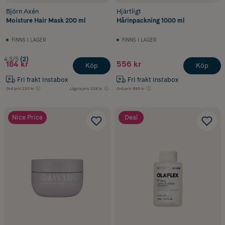
Björn Axén
Hjärtligt
Moisture Hair Mask 200 ml
Hårinpackning 1000 ml
FINNS I LAGER
FINNS I LAGER
4.5/5
(2)
184 kr
556 kr
Köp
Köp
Fri frakt Instabox
Fri frakt Instabox
Ord.pris
230 kr
Lägsta pris
228 kr
Ord.pris
695 kr
Nice Price
Deal