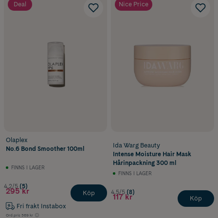
Deal
Nice Price
Olaplex
Ida Warg Beauty
No.6 Bond Smoother 100ml
Intense Moisture Hair Mask
Hårinpackning 300 ml
FINNS I LAGER
FINNS I LAGER
4.2/5
(5)
295 kr
4.5/5
(8)
Köp
117 kr
Köp
Fri frakt Instabox
Ord.pris
369 kr