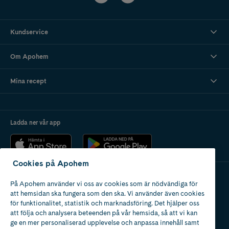
återfuktning och reparation till att bevara färgen eller ge glans.
Kundservice
Om Apohem
Mina recept
Ladda ner vår app
Cookies på Apohem
På Apohem använder vi oss av cookies som är nödvändiga för
Apotek med tillstånd
att hemsidan ska fungera som den ska. Vi använder även cookies
av Läkemedelsverket
för funktionalitet, statistik och marknadsföring. Det hjälper oss
att följa och analysera beteenden på vår hemsida, så att vi kan
ge en mer personaliserad upplevelse och anpassa innehåll samt