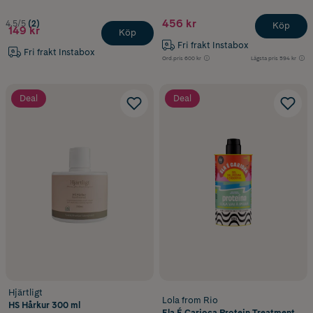
456 kr
4.5/5
(2)
Köp
149 kr
Köp
Fri frakt Instabox
Fri frakt Instabox
Ord.pris
600 kr
Lägsta pris
594 kr
Deal
Deal
Hjärtligt
Lola from Rio
HS Hårkur 300 ml
Ela É Carioca Protein Treatment