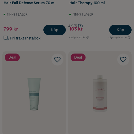
Hair Fall Defense Serum 70 ml
Hair Therapy 100 ml
FINNS I LAGER
FINNS I LAGER
4.9/5
(7)
799 kr
103 kr
Köp
Köp
Fri frakt Instabox
Ord.pris
137 kr
Lägsta pris
110 kr
Deal
Deal