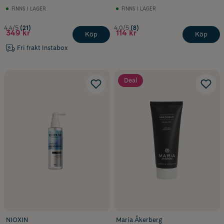
FINNS I LAGER
FINNS I LAGER
4.4/5
(21)
4.0/5
(8)
349 kr
114 kr
Köp
Köp
Fri frakt Instabox
Deal
NIOXIN
Maria Åkerberg