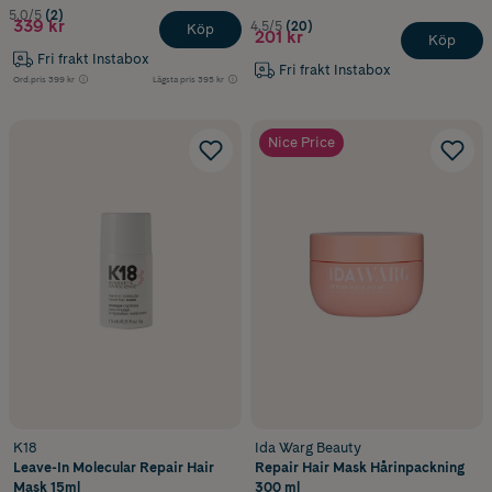
5.0/5
(2)
339 kr
4.5/5
(20)
Köp
201 kr
Köp
Fri frakt Instabox
Fri frakt Instabox
Ord.pris
399 kr
Lägsta pris
395 kr
Nice Price
K18
Ida Warg Beauty
Leave-In Molecular Repair Hair
Repair Hair Mask Hårinpackning
Mask 15ml
300 ml