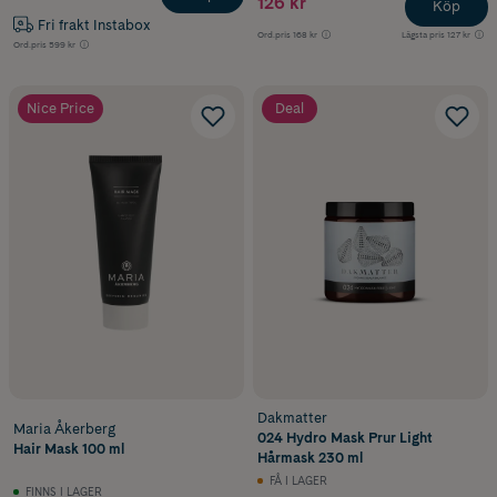
126 kr
Köp
Fri frakt Instabox
Ord.pris
168 kr
Lägsta pris
127 kr
Ord.pris
599 kr
Nice Price
Deal
Dakmatter
Maria Åkerberg
024 Hydro Mask Prur Light
Hair Mask 100 ml
Hårmask 230 ml
FÅ I LAGER
FINNS I LAGER