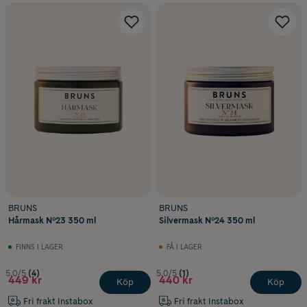
BRUNS
BRUNS
Hårmask Nº23 350 ml
Silvermask Nº24 350 ml
FINNS I LAGER
FÅ I LAGER
5.0/5
(4)
5.0/5
(1)
449 kr
440 kr
Köp
Köp
Fri frakt Instabox
Fri frakt Instabox