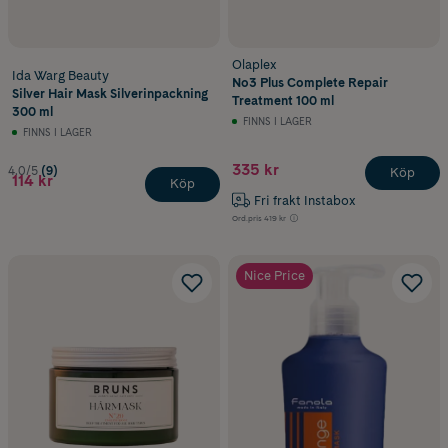
Olaplex
Ida Warg Beauty
No3 Plus Complete Repair
Silver Hair Mask Silverinpackning
Treatment 100 ml
300 ml
FINNS I LAGER
FINNS I LAGER
335 kr
4.0/5
(9)
Köp
114 kr
Köp
Fri frakt Instabox
Ord.pris
419 kr
Nice Price