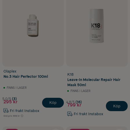
Olaplex
K18
No.3 Hair Perfector 100ml
Leave-In Molecular Repair Hair
Mask 50ml
FINNS I LAGER
FINNS I LAGER
5.0/5
(3)
295 kr
4.8/5
(16)
Köp
799 kr
Köp
Fri frakt Instabox
Fri frakt Instabox
Ord.pris
369 kr