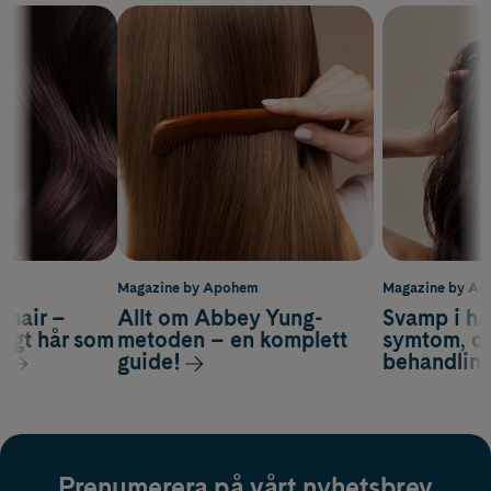
m
Magazine by Apohem
Magazine by A
s hair –
Allt om Abbey Yung-
Svamp i hå
nsigt hår som
metoden – en komplett
symtom, or
s
guide!
behandlin
Prenumerera på vårt nyhetsbrev