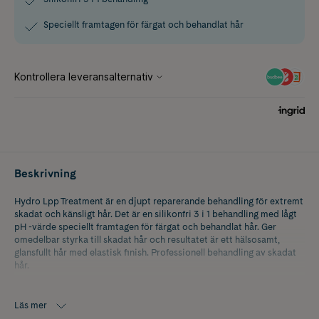
Speciellt framtagen för färgat och behandlat hår
Beskrivning
Hydro Lpp Treatment är en djupt reparerande behandling för extremt
skadat och känsligt hår. Det är en silikonfri 3 i 1 behandling med lågt
pH -värde speciellt framtagen för färgat och behandlat hår. Ger
omedelbar styrka till skadat hår och resultatet är ett hälsosamt,
glansfullt hår med elastisk finish. Professionell behandling av skadat
hår.
K-Beauty är koreansk hudvård med naturliga och innovativa
ingredienser som ger snabba resultat.
Läs mer