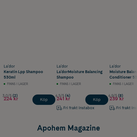
La'dor
La'dor
La'dor
Keratin Lpp Shampoo
La'dorMoisture Balancing
Moisture Balan
530ml
Shampoo
Conditioner 5
FINNS I LAGER
FINNS I LAGER
FINNS I LAGER
3.0/5
(2)
4.5/5
(4)
4.9/5
(8)
224 kr
241 kr
239 kr
Köp
Köp
Fri frakt Instabox
Fri frakt In
Apohem Magazine