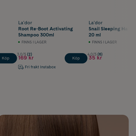
La'dor
La'dor
Root Re-Boot Activating
Snail Sleeping Hair 
Shampoo 300ml
20 ml
FINNS I LAGER
FINNS I LAGER
3.0/5
(2)
4.0/5
(6)
169 kr
35 kr
Köp
Köp
Fri frakt Instabox