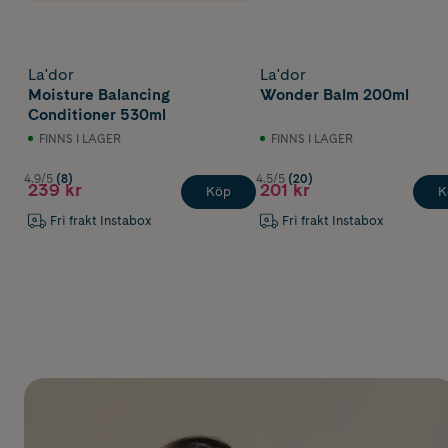
La'dor
La'dor
Moisture Balancing
Wonder Balm 200ml
Conditioner 530ml
FINNS I LAGER
FINNS I LAGER
4.9/5
(8)
4.5/5
(20)
239 kr
201 kr
Köp
K
Fri frakt Instabox
Fri frakt Instabox