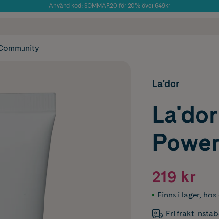
Använd kod: SOMMAR20 för 20% över 649kr
Årets Butik 2025 inom Skönhet
 frakt
✓ Rådgivning från farmaceuter & hudterapeuter
✓ Poäng på alla
Community
La'dor
La'dor
Power
219 kr
Finns i lager
,
hos 
Fri frakt Insta