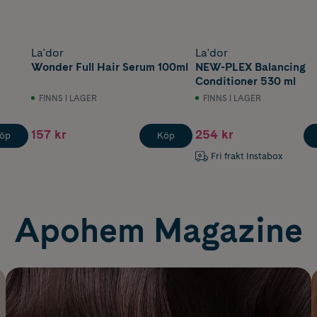
La'dor
La'dor
Wonder Full Hair Serum 100ml
NEW-PLEX Balancing
Conditioner 530 ml
FINNS I LAGER
FINNS I LAGER
157 kr
254 kr
öp
Köp
Fri frakt Instabox
Apohem Magazine