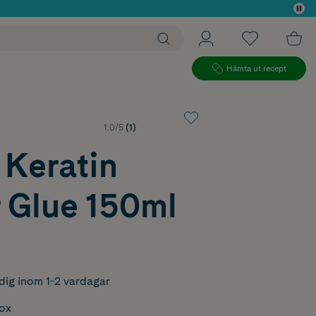
 köp*
Hämta ut recept
1.0/5
(1)
 Keratin
 Glue 150ml
dig inom 1-2 vardagar
box