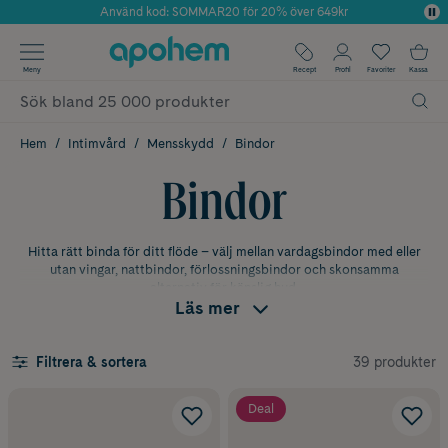
Använd kod: SOMMAR20 för 20% över 649kr
Årets Butik 2025 inom Skönhet
✓ Fri frakt
Meny
Recept
Profil
Favoriter
Kassa
✓ Rådgivning från farmaceuter & hudterapeuter
✓ Poäng på alla köp*
Hem
Intimvård
Mensskydd
Bindor
Bindor
Hitta rätt binda för ditt flöde – välj mellan vardagsbindor med eller
utan vingar, nattbindor, förlossningsbindor och skonsamma
alternativ för känslig hud.
Läs mer
Vad är en binda och när används
den?
39 produkter
Filtrera & sortera
En binda är ett utvändigt skydd som fästs i trosan och absorberar
Deal
mensblod eller andra blödningar, till exempel efter en förlossning.
Många väljer bindor eftersom de är enkla att använda och fungerar