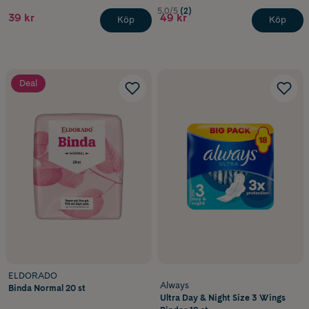
5.0/5
(2)
39 kr
49 kr
Köp
Köp
Deal
ELDORADO
Always
Binda Normal 20 st
Ultra Day & Night Size 3 Wings