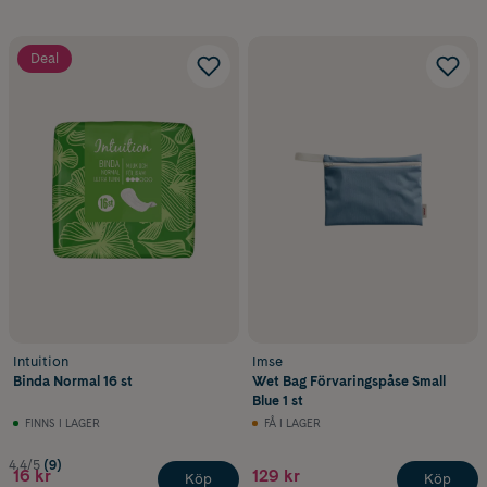
Tvättbar binda
återanvändbart alternativ
Deal
Intuition
Imse
Binda Normal 16 st
Wet Bag Förvaringspåse Small
Blue 1 st
FINNS I LAGER
FÅ I LAGER
4.4/5
(9)
16 kr
129 kr
Köp
Köp