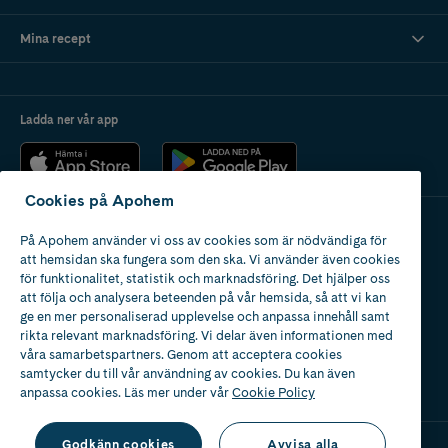
Kan man sova med binda?
Mina recept
Finns det bindor för känslig hud?
Ladda ner vår app
Vad är skillnaden mellan bindor med och utan vingar?
Cookies på Apohem
På Apohem använder vi oss av cookies som är nödvändiga för
Apotek med tillstånd
att hemsidan ska fungera som den ska. Vi använder även cookies
av Läkemedelsverket
för funktionalitet, statistik och marknadsföring. Det hjälper oss
att följa och analysera beteenden på vår hemsida, så att vi kan
ge en mer personaliserad upplevelse och anpassa innehåll samt
rikta relevant marknadsföring. Vi delar även informationen med
våra samarbetspartners. Genom att acceptera cookies
samtycker du till vår användning av cookies. Du kan även
2024
anpassa cookies. Läs mer under vår
Cookie Policy
Godkänn cookies
Avvisa alla