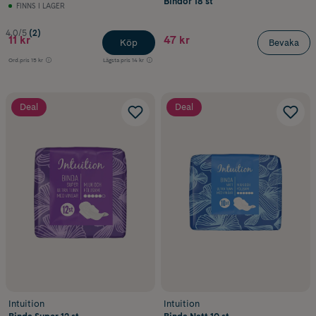
Bindor 18 st
FINNS I LAGER
4.0/5
(2)
11 kr
47 kr
Köp
Bevaka
Ord.pris
15 kr
Lägsta pris
14 kr
Deal
Deal
Intuition
Intuition