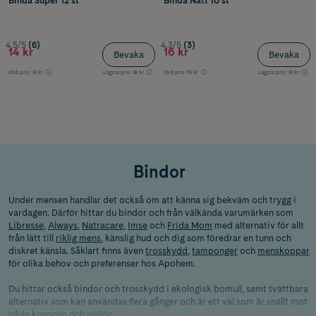
Binda Super 12 st
Binda Natt 10 st
4.5/5
(6)
4.3/5
(3)
14 kr
16 kr
Bevaka
Bevaka
Ord.pris
19 kr
Lägsta pris
18 kr
Ord.pris
19 kr
Lägsta pris
18 kr
Bindor
Under mensen handlar det också om att känna sig bekväm och trygg i
vardagen. Därför hittar du bindor och från välkända varumärken som
Libresse
,
Always
,
Natracare
,
Imse
och
Frida Mom
med alternativ för allt
från lätt till
riklig mens
, känslig hud och dig som föredrar en tunn och
diskret känsla. Såklart finns även
trosskydd
,
tamponger
och
menskoppar
för olika behov och preferenser hos Apohem.
Du hittar också bindor och trosskydd i ekologisk bomull, samt tvättbara
alternativ som kan användas flera gånger och är ett val som är snällt mot
både kroppen och miljön.