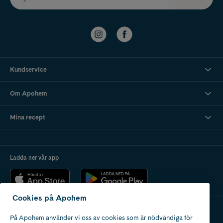
Kundservice
Om Apohem
Mina recept
Ladda ner vår app
Cookies på Apohem
På Apohem använder vi oss av cookies som är nödvändiga för
Apotek med tillstånd