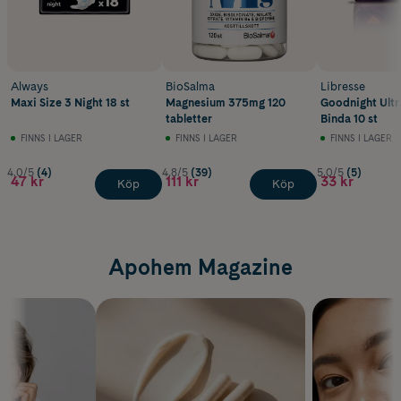
Always
BioSalma
Libresse
Maxi Size 3 Night 18 st
Magnesium 375mg 120
Goodnight Ult
tabletter
Binda 10 st
FINNS I LAGER
FINNS I LAGER
FINNS I LAGER
4.0/5
(4)
4.8/5
(39)
5.0/5
(5)
47 kr
111 kr
33 kr
Köp
Köp
Apohem Magazine