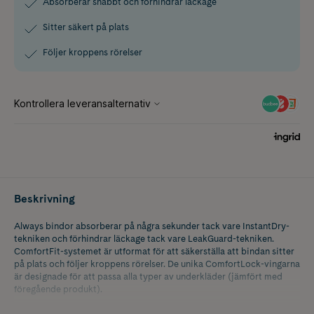
Absorberar snabbt och förhindrar läckage
Sitter säkert på plats
Följer kroppens rörelser
Beskrivning
Always bindor absorberar på några sekunder tack vare InstantDry-
tekniken och förhindrar läckage tack vare LeakGuard-tekniken.
ComfortFit-systemet är utformat för att säkerställa att bindan sitter
på plats och följer kroppens rörelser. De unika ComfortLock-vingarna
är designade för att passa alla typer av underkläder (jämfört med
föregående produkt).
Always bindor är dermatologiskt godkända av Skin Health Alliance.