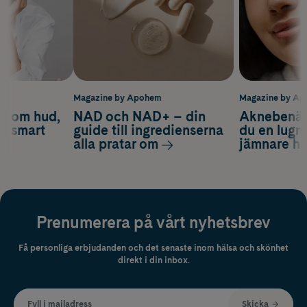
m
Magazine by Apohem
Magazine by A
d om hud,
NAD och NAD+ – din
Aknebenäge
ch smart
guide till ingredienserna
du en lugn
alla pratar om
jämnare h
Prenumerera på vårt nyhetsbrev
Få personliga erbjudanden och det senaste inom hälsa och skönhet
direkt i din inbox.
Fyll i mailadress
Skicka