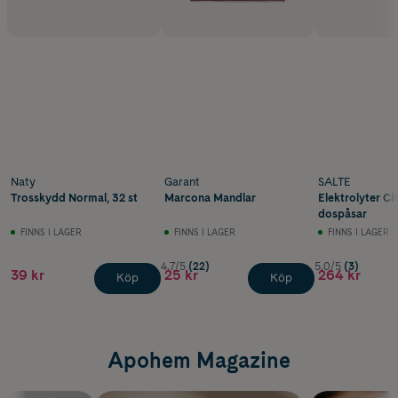
Naty
Garant
SALTE
Trosskydd Normal, 32 st
Marcona Mandlar
Elektrolyter Ci
dospåsar
FINNS I LAGER
FINNS I LAGER
FINNS I LAGER
4.7/5
(22)
5.0/5
(3)
39 kr
25 kr
264 kr
Köp
Köp
Apohem Magazine