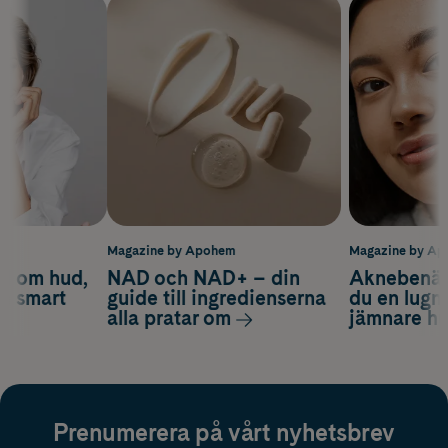
m
Magazine by Apohem
Magazine by A
d om hud,
NAD och NAD+ – din
Aknebenäge
ch smart
guide till ingredienserna
du en lugn
alla pratar om
jämnare h
Prenumerera på vårt nyhetsbrev