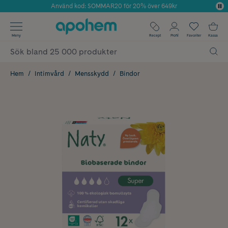
Använd kod: SOMMAR20 för 20% över 649kr
Årets Butik 2025 inom Skönhet
✓ Fri frakt
Meny
Recept
Profil
Favoriter
Kassa
✓ Rådgivning från farmaceuter & hudterapeuter
✓ Poäng på alla köp*
Hem
Intimvård
Mensskydd
Bindor