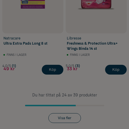
Natracare
Libresse
Ultra Extra Pads Long 8 st
Freshness & Protection Ultra+
Wings Binda 14 st
FINNS I LAGER
FINNS I LAGER
4.0/5
(1)
5.0/5
(3)
49 kr
33 kr
Köp
Köp
Du har tittat på 24 av 39 produkter
Visa fler