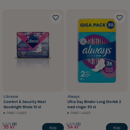
Tvättbar binda
återanvändbart alternativ
Libresse
Always
Comfort & Security Maxi
Ultra Day Bindor Long Storlek 2
Goodnight Binda 10 st
med vingar 30 st
FINNS I LAGER
FINNS I LAGER
5.0/5
(8)
4.0/5
(2)
35 kr
54 kr
Köp
Köp