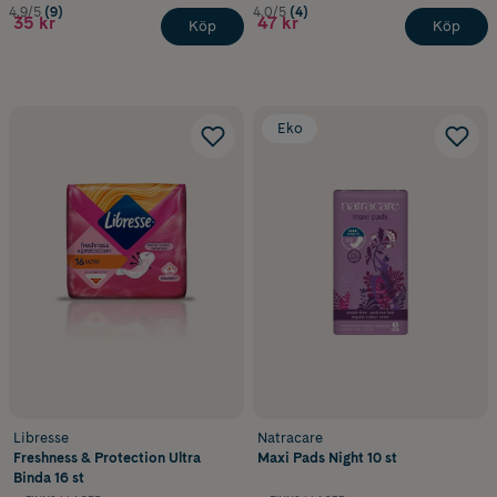
4.9/5
(9)
4.0/5
(4)
35 kr
47 kr
Köp
Köp
Eko
Libresse
Natracare
Freshness & Protection Ultra
Maxi Pads Night 10 st
Binda 16 st