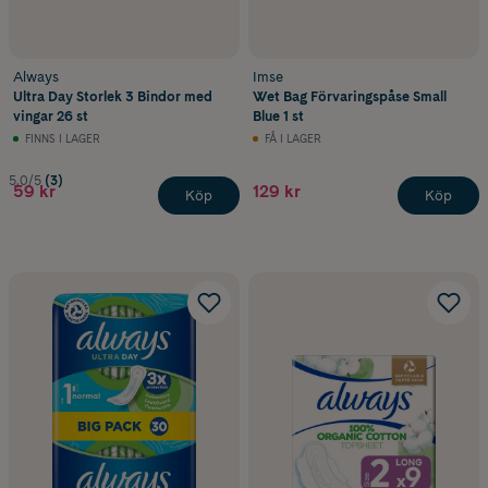
Always
Imse
Ultra Day Storlek 3 Bindor med
Wet Bag Förvaringspåse Small
vingar 26 st
Blue 1 st
FINNS I LAGER
FÅ I LAGER
5.0/5
(3)
59 kr
129 kr
Köp
Köp