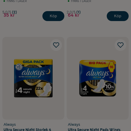
FINNS I LAGER
FINNS I LAGER
5.0/5
(2)
2.0/5
(1)
35 kr
64 kr
Köp
Köp
Always
Always
Ultra Secure Night Storlek 4
Ultra Secure Night Pads Wings