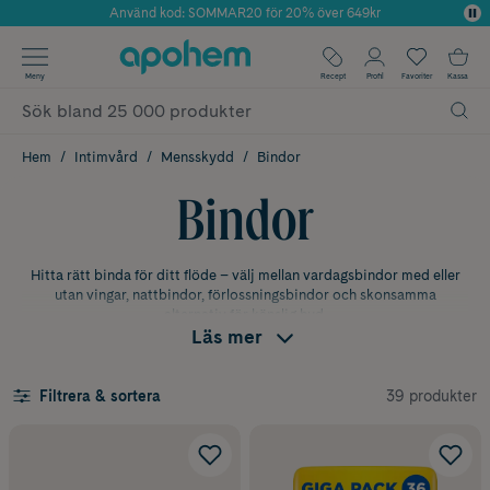
Använd kod: SOMMAR20 för 20% över 649kr
Årets Butik 2025 inom Skönhet
✓ Fri frakt
Meny
Recept
Profil
Favoriter
Kassa
✓ Rådgivning från farmaceuter & hudterapeuter
✓ Poäng på alla köp*
Hem
Intimvård
Mensskydd
Bindor
Bindor
Hitta rätt binda för ditt flöde – välj mellan vardagsbindor med eller
utan vingar, nattbindor, förlossningsbindor och skonsamma
alternativ för känslig hud.
Läs mer
Vad är en binda och när används
den?
39 produkter
Filtrera & sortera
En binda är ett utvändigt skydd som fästs i trosan och absorberar
mensblod eller andra blödningar, till exempel efter en förlossning.
Många väljer bindor eftersom de är enkla att använda och fungerar