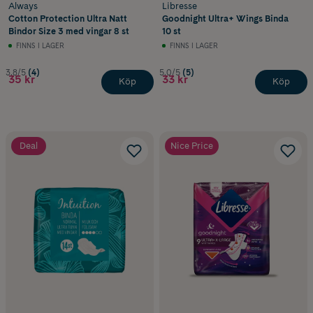
Always
Libresse
Cotton Protection Ultra Natt
Goodnight Ultra+ Wings Binda
Bindor Size 3 med vingar 8 st
10 st
FINNS I LAGER
FINNS I LAGER
3.8/5
(4)
5.0/5
(5)
35 kr
33 kr
Köp
Köp
Deal
Nice Price