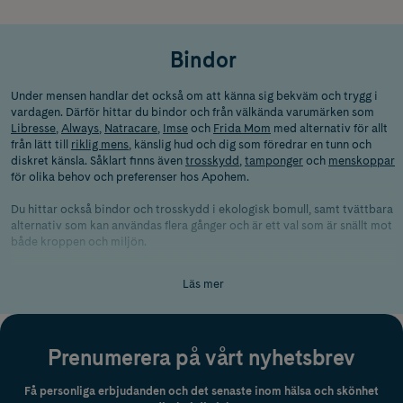
Bindor
Under mensen handlar det också om att känna sig bekväm och trygg i
vardagen. Därför hittar du bindor och från välkända varumärken som
Libresse
,
Always
,
Natracare
,
Imse
och
Frida Mom
med alternativ för allt
från lätt till
riklig mens
, känslig hud och dig som föredrar en tunn och
diskret känsla. Såklart finns även
trosskydd
,
tamponger
och
menskoppar
för olika behov och preferenser hos Apohem.
Du hittar också bindor och trosskydd i ekologisk bomull, samt tvättbara
alternativ som kan användas flera gånger och är ett val som är snällt mot
både kroppen och miljön.
För dig som nybliven mamma finns särskilda förlossningsbindor och
Läs mer
kylande maxibindor för extra komfort efter förlossning. Ett tips är
engångstrosor eller smarta mamma-kit från
Frida Mom
som hjälper till
att avlasta och ge en skönare känsla under den första tiden efter
förlossningen.
Prenumerera på vårt nyhetsbrev
Och eftersom mens handlar om mer än bara själva skyddet kan det vara
skönt att ge kroppen lite extra omtanke – till exempel med en bit
Få personliga erbjudanden och det senaste inom hälsa och skönhet