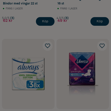
Bindor med vingar 22 st
16 st
FINNS I LAGER
FINNS I LAGER
5.0/5
(3)
4.3/5
(3)
62 kr
49 kr
Köp
Köp