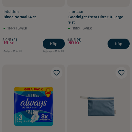
Intuition
Libresse
Binda Normal 14 st
Goodnight Extra Ultra+ X-Large
9 st
FINNS I LAGER
FINNS I LAGER
5.0/5
(4)
4.8/5
(4)
16 kr
30 kr
Köp
Köp
Ord.pris
19 kr
Lägsta pris
18 kr