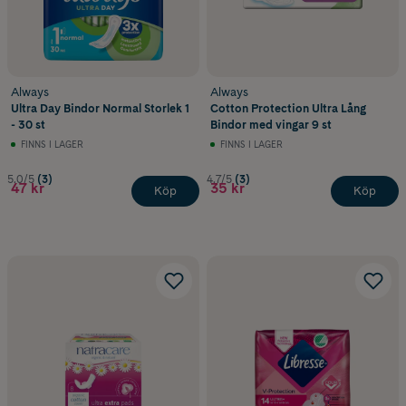
Always
Always
Ultra Day Bindor Normal Storlek 1
Cotton Protection Ultra Lång
- 30 st
Bindor med vingar 9 st
FINNS I LAGER
FINNS I LAGER
5.0/5
(3)
4.7/5
(3)
47 kr
35 kr
Köp
Köp