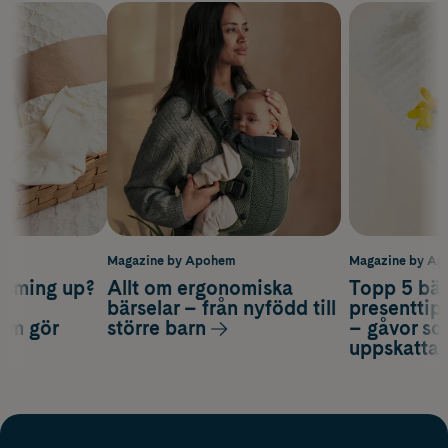
m
Magazine by Apohem
Magazine by A
coming up?
Allt om ergonomiska
Topp 5 bäs
a
bärselar – från nyfödd till
presenttips
som gör
större barn
– gåvor so
uppskatta