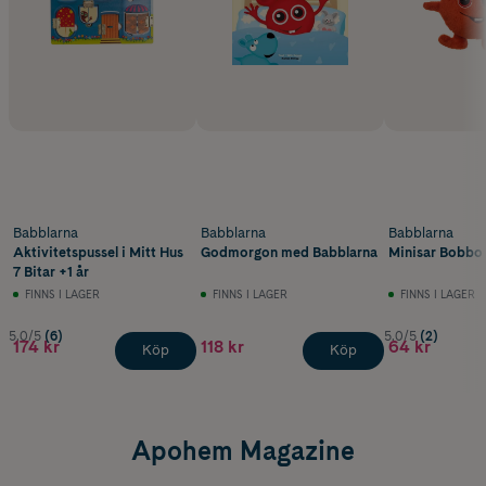
Babblarna
Babblarna
Babblarna
Aktivitetspussel i Mitt Hus
Godmorgon med Babblarna
Minisar Bobbo 
7 Bitar +1 år
FINNS I LAGER
FINNS I LAGER
FINNS I LAGER
5.0/5
(6)
5.0/5
(2)
174 kr
118 kr
64 kr
Köp
Köp
Apohem Magazine