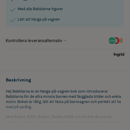
Med alla Babblarna-figurer
Lätt att hänga på vagnen
Beskrivning
Hej Babblarna är en hänga-på-vagnen bok som introducerar
Babblarna för de allra minsta barnen med färgglada bilder och enkla
motiv. Boken är tålig, lätt att fästa på barnvagnen och perfekt att ha
med på språng.
Med Babba, Bibbi, Bobbo, Dadda, Diddi och Doddo får barnet
upptäcka färger och figurer samtidigt som nyfikenhet och läsglädje
väcks. Den är utformad för små barns händer och passar utmärkt för