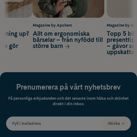
m
Magazine by Apohem
Magazine by A
coming up?
Allt om ergonomiska
Topp 5 bäs
a
bärselar – från nyfödd till
presenttips
som gör
större barn
– gåvor so
uppskatta
Prenumerera på vårt nyhetsbrev
Få personliga erbjudanden och det senaste inom hälsa och skönhet
direkt i din inbox.
Fyll i mailadress
Skicka