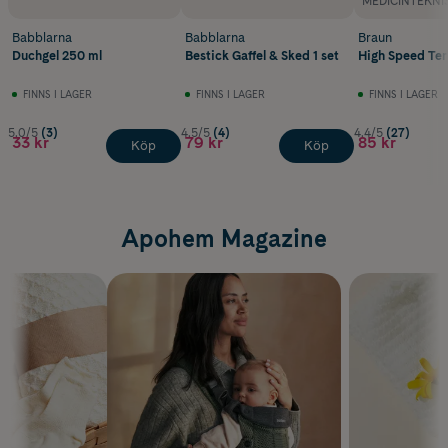
MEDICINTEKNI
Babblarna
Babblarna
Braun
Duchgel 250 ml
Bestick Gaffel & Sked 1 set
High Speed Te
FINNS I LAGER
FINNS I LAGER
FINNS I LAGER
5.0/5
(3)
4.5/5
(4)
4.4/5
(27)
33 kr
79 kr
85 kr
Köp
Köp
Apohem Magazine