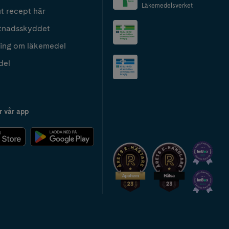
Läkemedelsverket
t recept här
tnadsskyddet
ing om läkemedel
del
r vår app
2024