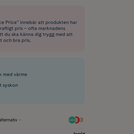
e Price” innebär att produkten har
raftigt pris – ofta marknadens
 att du ska känna dig trygg med att
st och bra pris.
ok med värme
tt syskon