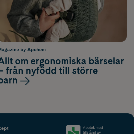
Magazine by Apohem
Allt om ergonomiska bärselar
– från nyfödd till större
barn
cept
Apotek med
tillstånd av