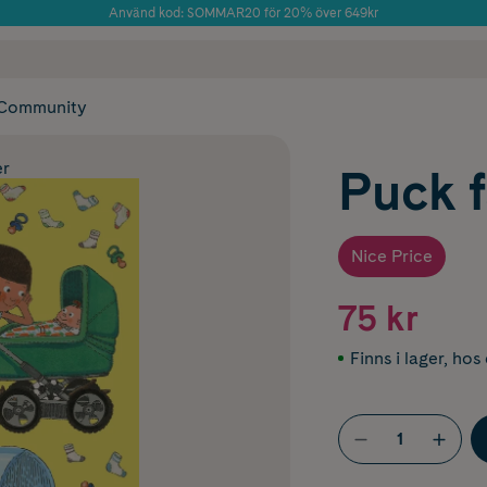
Använd kod: SOMMAR20 för 20% över 649kr
Årets Butik 2025 inom Skönhet
 frakt
✓ Rådgivning från farmaceuter & hudterapeuter
✓ Poäng på alla
Community
er
Puck f
Nice Price
75 kr
Finns i lager
,
hos 