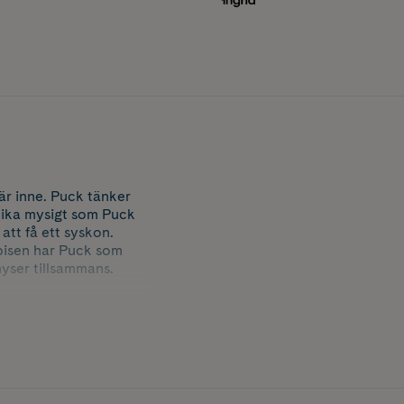
r inne. Puck tänker
 lika mysigt som Puck
att få ett syskon.
bäbisen har Puck som
myser tillsammans.