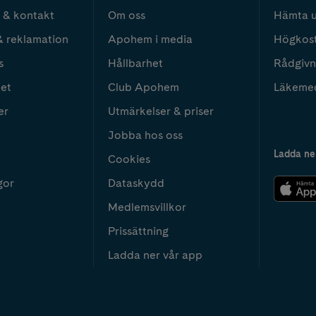
 & kontakt
Om oss
Hämta u
& reklamation
Apohem i media
Högkos
s
Hållbarhet
Rådgivn
het
Club Apohem
Läkeme
er
Utmärkelser & priser
Jobba hos oss
Ladda ne
Cookies
gor
Dataskydd
Medlemsvillkor
Prissättning
Ladda ner vår app