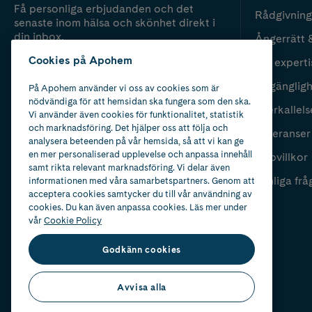
Få personliga erbjudanden och det
Rådgivning
senaste inom hälsa och skönhet direkt i
din inbox.
Ångerrätt 
Cookies på Apohem
Vår experti
Fyll i mailadress
Skicka
Tillgänglig
På Apohem använder vi oss av cookies som är
nödvändiga för att hemsidan ska fungera som den ska.
Återkallels
Vi använder även cookies för funktionalitet, statistik
och marknadsföring. Det hjälper oss att följa och
Leveranser
analysera beteenden på vår hemsida, så att vi kan ge
en mer personaliserad upplevelse och anpassa innehåll
Köpvillkor
samt rikta relevant marknadsföring. Vi delar även
Vanliga frå
informationen med våra samarbetspartners. Genom att
acceptera cookies samtycker du till vår användning av
cookies. Du kan även anpassa cookies. Läs mer under
vår
Cookie Policy
Godkänn cookies
Avvisa alla