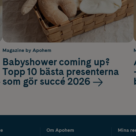
Magazine by Apohem
Babyshower coming up?
Topp 10 bästa presenterna
som gör succé 2026
ce
Om Apohem
Mina re