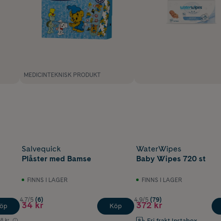
MEDICINTEKNISK PRODUKT
Salvequick
WaterWipes
Plåster med Bamse
Baby Wipes 720 st
FINNS I LAGER
FINNS I LAGER
4.7/5
(6)
4.9/5
(79)
34 kr
372 kr
öp
Köp
Fri frakt Instabox
8 kr