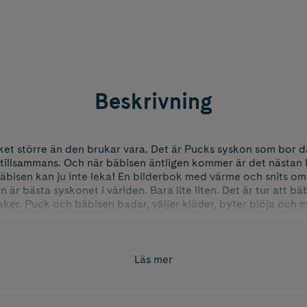
Beskrivning
 större än den brukar vara. Det är Pucks syskon som bor dä
a tillsammans. Och när bäbisen äntligen kommer är det nästan
Bäbisen kan ju inte leka! En bilderbok med värme och snits om 
 är bästa syskonet i världen. Bara lite liten. Det är tur att 
aker. Puck och bäbisen badar, väljer kläder, byter blöja och 
kan leka på riktigt snart, säger Puck.
n Garhamn
Läs mer