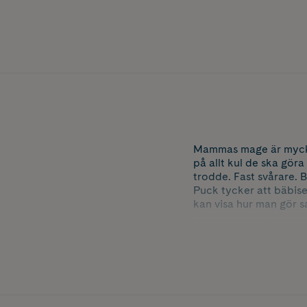
Mammas mage är mycket
på allt kul de ska gör
trodde. Fast svårare. 
Puck tycker att bäbisen
kan visa hur man gör s
– Väx snabbt så att vi 
Författare: Anna-Kari