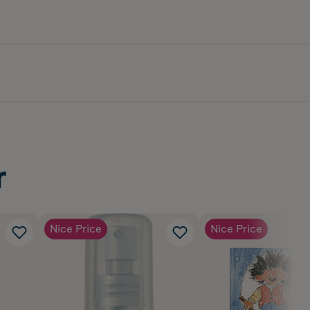
r
Nice Price
Nice Price