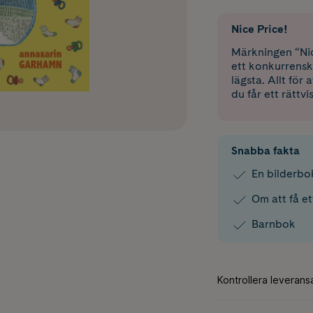
Nice Price!
Märkningen “Nic
ett konkurrensk
lägsta. Allt för
du får ett rättvi
Snabba fakta
En bilderb
Om att få e
Barnbok