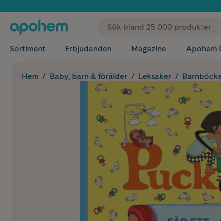
✓ Fri
Sortiment
Erbjudanden
Magazine
Apohem 
Hem
Baby, barn & förälder
Leksaker
Barnböck