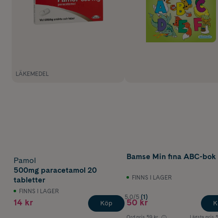
LÄKEMEDEL
Bamse Min fina ABC-bok
Pamol
500mg paracetamol 20
FINNS I LAGER
tabletter
FINNS I LAGER
5.0/5
(1)
14 kr
50 kr
Köp
K
Ord.pris
59 kr
Lägsta pris
5