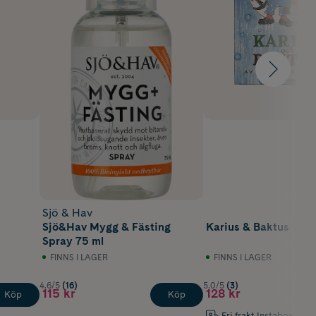
Sjö & Hav
Sjö&Hav Mygg & Fästing
Karius & Baktus
Spray 75 ml
FINNS I LAGER
FINNS I LAGER
4.6/5
(16)
5.0/5
(3)
115 kr
128 kr
Köp
Köp
Fri frakt Instabox