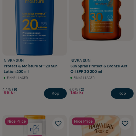
NIVEA SUN
NIVEA SUN
Protect & Moisture SPF20 Sun
Sun Spray Protect & Bronze Act
Lotion 200 ml
Oil SPF 30 200 ml
FINNS I LAGER
FINNS I LAGER
4.4/5
(9)
4.0/5
(2)
98 kr
135 kr
Köp
Köp
Nice Price
Nice Price