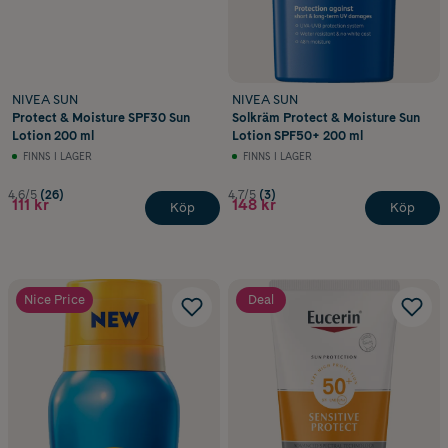
NIVEA SUN
NIVEA SUN
Protect & Moisture SPF30 Sun
Solkräm Protect & Moisture Sun
Lotion 200 ml
Lotion SPF50+ 200 ml
FINNS I LAGER
FINNS I LAGER
4.6/5
(26)
4.7/5
(3)
111 kr
148 kr
Köp
Köp
Nice Price
Deal