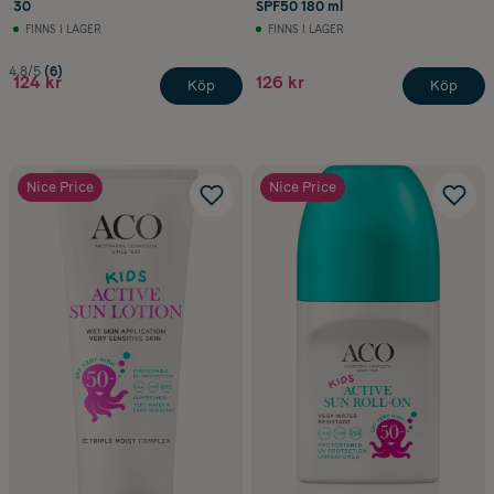
30
SPF50 180 ml
FINNS I LAGER
FINNS I LAGER
4.8/5
(6)
124 kr
126 kr
Köp
Köp
Nice Price
Nice Price