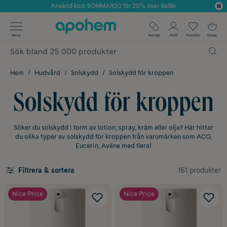
Använd kod: SOMMAR20 för 20% över 649kr
Årets Butik 2025 inom Skönhet
✓ Fri frakt
Meny
Recept
Profil
Favoriter
Kassa
✓ Rådgivning från farmaceuter & hudterapeuter
✓ Poäng på alla köp*
Hem
Hudvård
Solskydd
Solskydd för kroppen
Solskydd för kroppen
Söker du solskydd i form av lotion, spray, kräm eller olja? Här hittar
du olika typer av solskydd för kroppen från varumärken som ACO,
Eucerin, Avéne med flera!
161 produkter
Filtrera & sortera
Nice Price
Nice Price