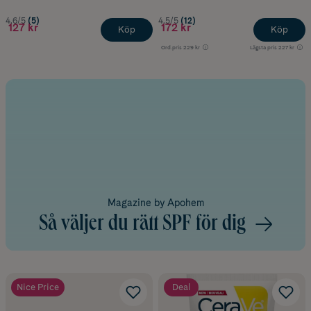
4.6/5
(5)
4.5/5
(12)
127 kr
172 kr
Köp
Köp
Ord.pris
229 kr
Lägsta pris
227 kr
Magazine by Apohem
Så väljer du rätt SPF för dig
Nice Price
Deal