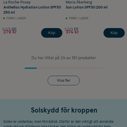
La Roche-Posay
Maria Åkerberg
Anthelios Hydration Lotion SPF30
Sun Lotion SPF30 200 ml
250 ml
FINNS I LAGER
FINNS I LAGER
5.0/5
(2)
5.0/5
(1)
279 kr
374 kr
Köp
Köp
Du har tittat på 24 av 161 produkter
Visa fler
Solskydd för kroppen
Solen är underbar, men förrädisk. Därför är det viktigt att använda
solskydd
när kläderna inte täcker. Här hittar du
solskydd
för hela