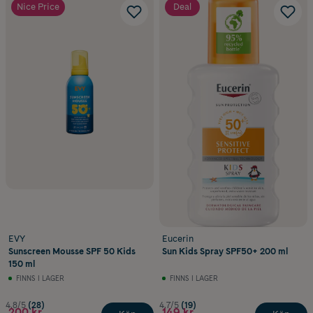
Nice Price
Deal
EVY
Eucerin
Sunscreen Mousse SPF 50 Kids
Sun Kids Spray SPF50+ 200 ml
150 ml
FINNS I LAGER
FINNS I LAGER
4.8/5
(28)
4.7/5
(19)
200 kr
149 kr