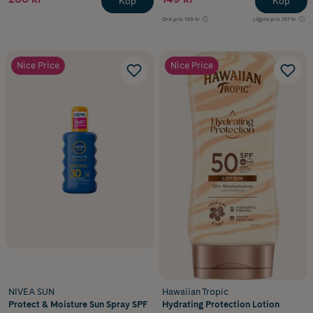
Köp
Köp
Ord.pris
199 kr
Lägsta pris
197 kr
Nice Price
Nice Price
NIVEA SUN
Hawaiian Tropic
Protect & Moisture Sun Spray SPF
Hydrating Protection Lotion