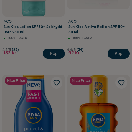
ACO
ACO
Sun Kids Lotion SPF50+ Solskydd
Sun Kids Active Roll-on SPF 50+
Barn 250 ml
50 ml
FINNS I LAGER
FINNS I LAGER
4.5/5
(25)
4.4/5
(34)
182 kr
92 kr
Köp
Köp
Nice Price
Nice Price