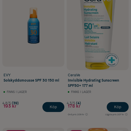
EVY
CeraVe
Solskyddsmousse SPF 30 150 ml
Invisible Hydrating Sunscreen
SPF50+ 177 ml
FINNS I LAGER
FINNS I LAGER
4.8/5
(39)
4.3/5
(4)
193 kr
178 kr
Köp
Köp
Ord.pris
209 kr
Lägsta pris
207 kr