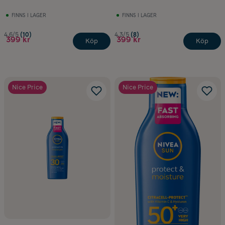
FINNS I LAGER
FINNS I LAGER
4.6/5
(10)
4.3/5
(8)
399 kr
399 kr
Köp
Köp
Nice Price
Nice Price