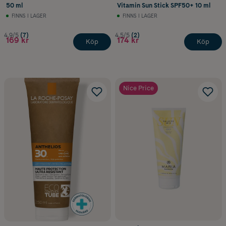
50 ml
Vitamin Sun Stick SPF50+​ 10 ml
FINNS I LAGER
FINNS I LAGER
4.9/5
(7)
4.5/5
(2)
169 kr
174 kr
Köp
Köp
Nice Price