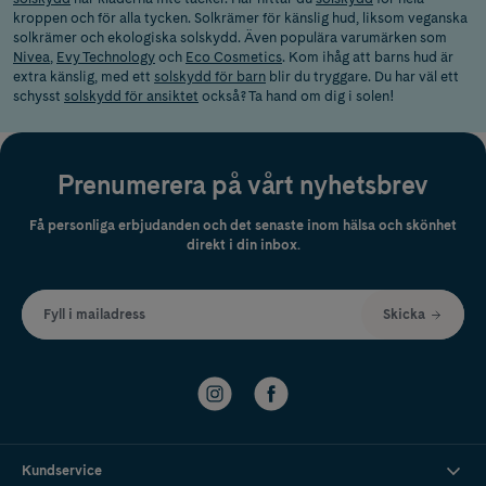
kroppen och för alla tycken. Solkrämer för känslig hud, liksom veganska
solkrämer och ekologiska solskydd. Även populära varumärken som
Nivea
,
Evy Technology
och
Eco Cosmetics
. Kom ihåg att barns hud är
extra känslig, med ett
solskydd för barn
blir du tryggare. Du har väl ett
schysst
solskydd för ansiktet
också? Ta hand om dig i solen!
Prenumerera på vårt nyhetsbrev
Få personliga erbjudanden och det senaste inom hälsa och skönhet
direkt i din inbox.
Fyll i mailadress
Skicka
Kundservice