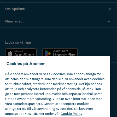
Om Apohem
Mina recept
Ladda ner vår app
Cookies på Apohem
På Apohem använder vi oss av cookies som är nödvändiga för
Apotek med tillstånd
att hemsidan ska fungera som den ska. Vi använder även cookies
av Läkemedelsverket
för funktionalitet, statistik och marknadsföring. Det hjälper oss
att följa och analysera beteenden på vår hemsida, så att vi kan
ge en mer personaliserad upplevelse och anpassa innehåll samt
rikta relevant marknadsföring. Vi delar även informationen med
våra samarbetspartners. Genom att acceptera cookies
samtycker du till vår användning av cookies. Du kan även
2024
anpassa cookies. Läs mer under vår
Cookie Policy