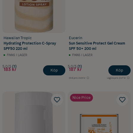
Hawaiian Tropic
Eucerin
Hydrating Protection C-Spray
Sun Sensitive Protect Gel Cream
SPF50 220 ml
SPF 50+ 200 ml
FINNS I LAGER
FINNS I LAGER
5.0/5
(1)
5.0/5
(1)
183 kr
187 kr
Köp
Köp
Ord.pris
249 kr
Lägsta pris
247 kr
Nice Price