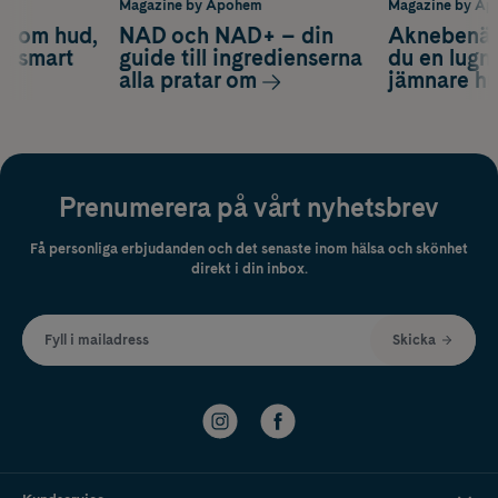
m
Magazine by Apohem
Magazine by A
d om hud,
NAD och NAD+ – din
Aknebenäge
ch smart
guide till ingredienserna
du en lugn
alla pratar om
jämnare h
Prenumerera på vårt nyhetsbrev
Få personliga erbjudanden och det senaste inom hälsa och skönhet
direkt i din inbox.
Fyll i mailadress
Skicka