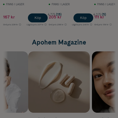
FINNS I LAGER
FINNS I LAGER
FINNS I LAGER
4.7/5
(15)
4.2/5
(5)
167 kr
205 kr
111 kr
Köp
Köp
Ord.pris
209 kr
Lägsta pris
207 kr
Ord.pris
256 kr
Lägsta pris
246 kr
Ord.pris
139 kr
Apohem Magazine