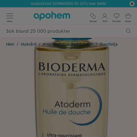
Använd kod: SOMMAR20 för 20% över 649kr
Årets Butik 2025 inom Skönhet
✓ Fri frakt
Meny
Recept
Profil
Favoriter
Kassa
✓ Rådgivning från farmaceuter & hudterapeuter
✓ Poäng på alla köp*
Hem
Hudvård
Kroppsvård
Bad & dusch
Duscholja