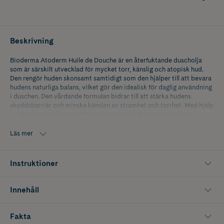
Beskrivning
Bioderma Atoderm Huile de Douche är en återfuktande duscholja
som är särskilt utvecklad för mycket torr, känslig och atopisk hud.
Den rengör huden skonsamt samtidigt som den hjälper till att bevara
hudens naturliga balans, vilket gör den idealisk för daglig användning
i duschen. Den vårdande formulan bidrar till att stärka hudens
skyddsbarriär och minska känslan av stramhet och torrhet. Med hjälp
av Skin Barrier Therapy™-teknologi stödjer duscholjan hudens
motståndskraft mot yttre påfrestningar, medan D.A.F.™-komplexet
bidrar till att öka hudens tolerans mot exempelvis kyla och
Läs mer
temperaturförändringar. Resultatet är en mjukare, smidigare och mer
behaglig hud redan efter dusch.
Instruktioner
Duscholjan passar för användning på kropp, ansikte och händer och
kan användas av hela familjen, både vuxna, barn och spädbarn, med
undantag för prematura.
Innehåll
Förpackningen innehåller 200 ml.
Fakta