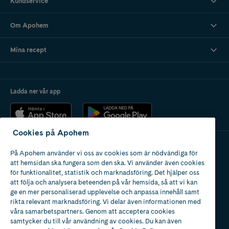
Kundservice
Om Apohem
Mina recept
Ladda ner vår app
Cookies på Apohem
På Apohem använder vi oss av cookies som är nödvändiga för
Apotek med tillstånd
att hemsidan ska fungera som den ska. Vi använder även cookies
av Läkemedelsverket
för funktionalitet, statistik och marknadsföring. Det hjälper oss
att följa och analysera beteenden på vår hemsida, så att vi kan
ge en mer personaliserad upplevelse och anpassa innehåll samt
rikta relevant marknadsföring. Vi delar även informationen med
våra samarbetspartners. Genom att acceptera cookies
samtycker du till vår användning av cookies. Du kan även
2024