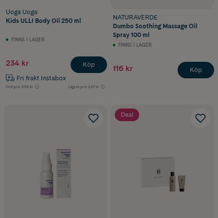
Uoga Uoga
NATURAVERDE
Kids ULLI Body Oil 250 ml
Dumbo Soothing Massage Oil
Spray 100 ml
FINNS I LAGER
FINNS I LAGER
234 kr
Köp
116 kr
Köp
Fri frakt Instabox
Ord.pris
339 kr
Lägsta pris
237 kr
Deal