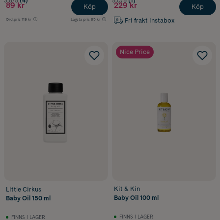
3.8/5
(4)
5.0/5
(1)
89 kr
229 kr
Köp
Köp
Fri frakt Instabox
Ord.pris
119 kr
Lägsta pris
95 kr
Nice Price
Kit & Kin
Little Cirkus
Baby Oil 100 ml
Baby Oil 150 ml
FINNS I LAGER
FINNS I LAGER