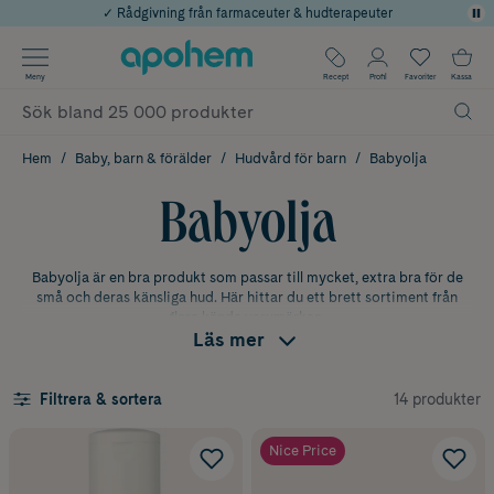
✓ Rådgivning från farmaceuter & hudterapeuter
Använd kod: SOMMAR20 för 20% över 649kr
Årets Butik 2025 inom Skönhet
✓ Fri frakt
Meny
Recept
Profil
Favoriter
Kassa
✓ Poäng på alla köp*
Hem
Baby, barn & förälder
Hudvård för barn
Babyolja
Babyolja
Babyolja är en bra produkt som passar till mycket, extra bra för de
små och deras känsliga hud. Här hittar du ett brett sortiment från
flera kända varumärken
.
Läs mer
Babyolja till alla i familjen
14 produkter
Filtrera & sortera
Här hittar du en mängd olika babyoljor som är speciellt framtagna för
att ta hand om din lilla älsklings känsliga hud. Babyolja är en
fantastisk produkt som kan användas på flera olika sätt. Den kan
Nice Price
hjälpa till att återfukta huden, lindra irritation och även fungera som
en mild massageolja. Självklart kan babyolja användas av alla i