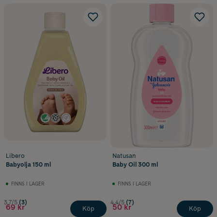
Libero
Natusan
Babyolja 150 ml
Baby Oil 300 ml
FINNS I LAGER
FINNS I LAGER
3.7/5
(3)
4.4/5
(7)
69 kr
50 kr
Köp
Köp