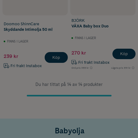
BJÖRK
Doomoo ShinnCare
VÄXA Baby box Duo
Skyddande Intimolja 50 ml
FINNS I LAGER
FINNS I LAGER
270 kr
Köp
239 kr
Köp
Fri frakt Instabox
Fri frakt Instabox
Ord.pris
355 kr
Lägsta pris
351 kr
Du har tittat på 14 av 14 produkter
Babyolja