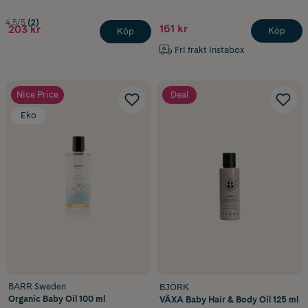
4.5/5
(2)
161 kr
203 kr
Köp
Köp
Fri frakt Instabox
Nice Price
Deal
Eko
BARR Sweden
BJÖRK
Organic Baby Oil 100 ml
VÄXA Baby Hair & Body Oil 125 ml