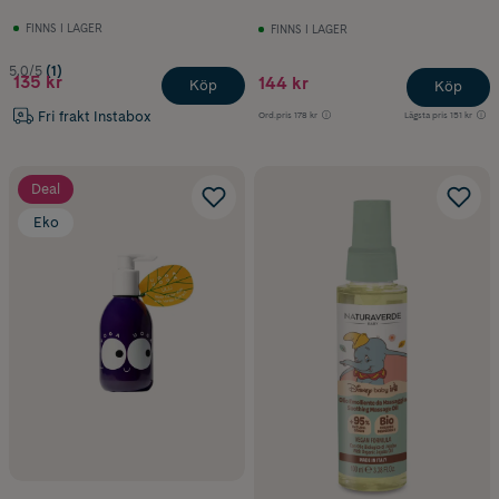
FINNS I LAGER
FINNS I LAGER
5.0/5
(1)
135 kr
144 kr
Köp
Köp
Fri frakt Instabox
Ord.pris
178 kr
Lägsta pris
151 kr
Deal
Eko