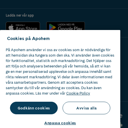
Ladda ner vår app
Cookies på Apohem
På Apohem använder vi oss av cookies som är nödvändiga för
Apotek med tillstånd
att hemsidan ska fungera som den ska. Vi använder även cookies
av Läkemedelsverket
för funktionalitet, statistik och marknadsföring. Det hjälper oss
att följa och analysera beteenden på vår hemsida, så att vi kan
ge en mer personaliserad upplevelse och anpassa innehåll samt
rikta relevant marknadsföring. Vi delar även informationen med
våra samarbetspartners. Genom att acceptera cookies
samtycker du till vår användning av cookies. Du kan även
2024
anpassa cookies. Läs mer under vår
Cookie Policy
Godkänn cookies
Avvisa alla
Anpassa cookies