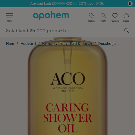
Använd kod: SOMMAR20 för 20% över 649kr
Årets Butik 2025 inom Skönhet
✓ Fri frakt
Meny
Recept
Profil
Favoriter
Kassa
✓ Rådgivning från farmaceuter & hudterapeuter
✓ Poäng på alla köp*
Hem
Hudvård
Kroppsvård
Bad & dusch
Duscholja