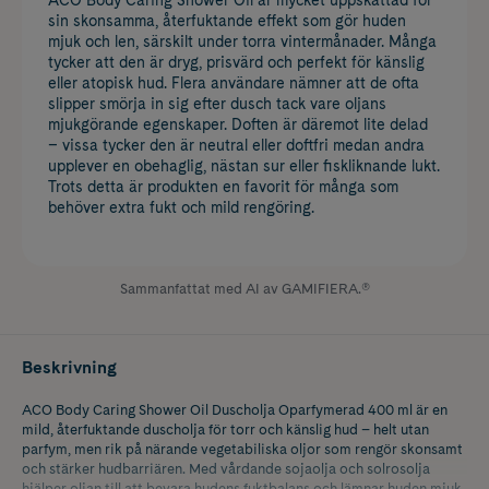
sin skonsamma, återfuktande effekt som gör huden
mjuk och len, särskilt under torra vintermånader. Många
tycker att den är dryg, prisvärd och perfekt för känslig
eller atopisk hud. Flera användare nämner att de ofta
slipper smörja in sig efter dusch tack vare oljans
mjukgörande egenskaper. Doften är däremot lite delad
– vissa tycker den är neutral eller doftfri medan andra
upplever en obehaglig, nästan sur eller fiskliknande lukt.
Trots detta är produkten en favorit för många som
behöver extra fukt och mild rengöring.
Sammanfattat med AI av GAMIFIERA.®
Beskrivning
ACO Body Caring Shower Oil Duscholja Oparfymerad 400 ml är en
mild, återfuktande duscholja för torr och känslig hud – helt utan
parfym, men rik på närande vegetabiliska oljor som rengör skonsamt
och stärker hudbarriären. Med vårdande sojaolja och solrosolja
hjälper oljan till att bevara hudens fuktbalans och lämnar huden mjuk,