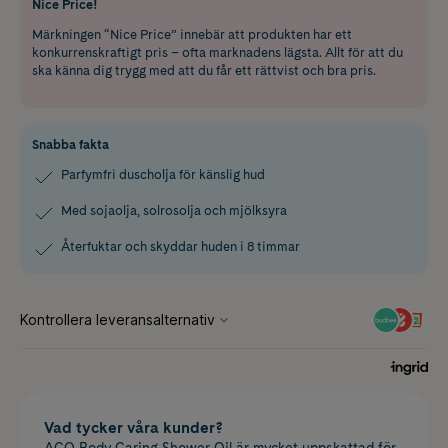
Nice Price!
Märkningen “Nice Price” innebär att produkten har ett
konkurrenskraftigt pris – ofta marknadens lägsta. Allt för att du
ska känna dig trygg med att du får ett rättvist och bra pris.
Snabba fakta
Parfymfri duscholja för känslig hud
Med sojaolja, solrosolja och mjölksyra
Återfuktar och skyddar huden i 8 timmar
Vad tycker våra kunder?
ACO Body Caring Shower Oil är mycket uppskattad för