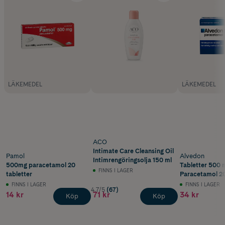
LÄKEMEDEL
LÄKEMEDEL
ACO
Intimate Care Cleansing Oil
Pamol
Alvedon
Intimrengöringsolja 150 ml
500mg paracetamol 20
Tabletter 500 
FINNS I LAGER
tabletter
Paracetamol 20
FINNS I LAGER
FINNS I LAGER
4.7/5
(67)
14 kr
71 kr
34 kr
Köp
Köp