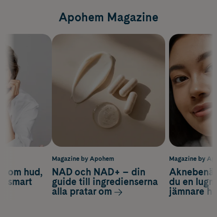
Apohem Magazine
m
Magazine by Apohem
Magazine by A
d om hud,
NAD och NAD+ – din
Aknebenäge
ch smart
guide till ingredienserna
du en lugn
alla pratar om
jämnare h