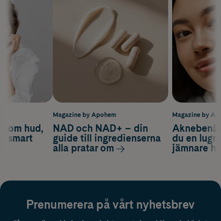
m
Magazine by Apohem
Magazine by A
d om hud,
NAD och NAD+ – din
Aknebenäge
ch smart
guide till ingredienserna
du en lugn
alla pratar om
jämnare h
Prenumerera på vårt nyhetsbrev