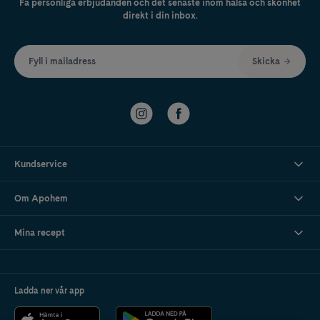
Få personliga erbjudanden och det senaste inom hälsa och skönhet
direkt i din inbox.
Fyll i mailadress
Skicka
Kundservice
Om Apohem
Mina recept
Ladda ner vår app