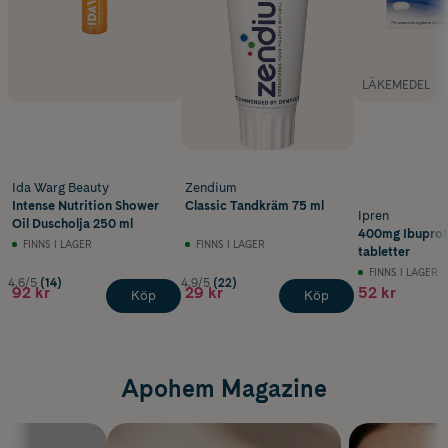
LÄKEMEDEL
Ida Warg Beauty
Zendium
Intense Nutrition Shower
Classic Tandkräm 75 ml
Ipren
Oil Duscholja 250 ml
400mg Ibuprof
FINNS I LAGER
FINNS I LAGER
tabletter
FINNS I LAGER
4.6/5
(14)
4.9/5
(22)
92 kr
29 kr
52 kr
Köp
Köp
Apohem Magazine