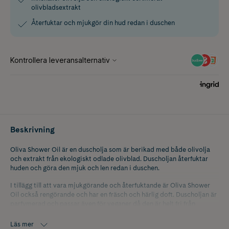
olivbladsextrakt
Återfuktar och mjukgör din hud redan i duschen
Beskrivning
Oliva Shower Oil är en duscholja som är berikad med både olivolja
och extrakt från ekologiskt odlade olivblad. Duscholjan återfuktar
huden och göra den mjuk och len redan i duschen.
I tillägg till att vara mjukgörande och återfuktande är Oliva Shower
Oil också rengörande och har en fräsch och härlig doft. Duscholjan är
parfymerad och passar även för veganer då den är helt fri från
ingredienser med animaliskt ursprung.
Läs mer