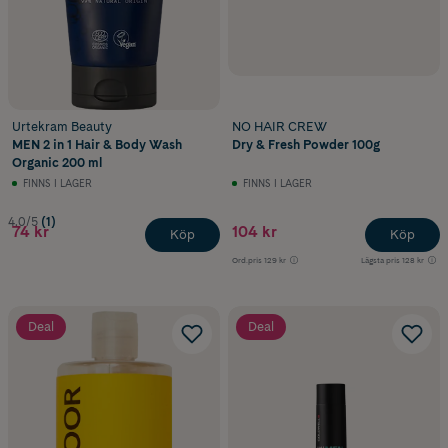
Urtekram Beauty
NO HAIR CREW
MEN 2 in 1 Hair & Body Wash
Dry & Fresh Powder 100g
Organic 200 ml
FINNS I LAGER
FINNS I LAGER
4.0/5
(1)
74 kr
104 kr
Köp
Köp
Ord.pris
129 kr
Lägsta pris
128 kr
Deal
Deal