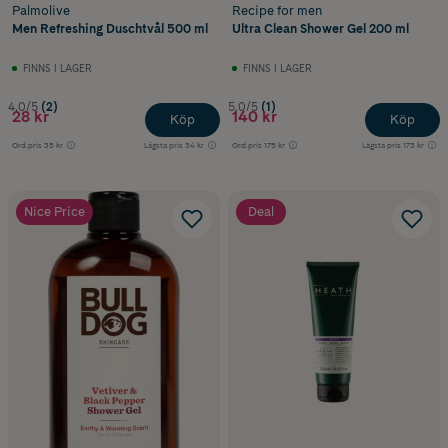
Palmolive
Recipe for men
Men Refreshing Duschtvål 500 ml
Ultra Clean Shower Gel 200 ml
FINNS I LAGER
FINNS I LAGER
4.0/5
(2)
5.0/5
(1)
28 kr
140 kr
Köp
Köp
Ord.pris
35 kr
Lägsta pris
34 kr
Ord.pris
175 kr
Lägsta pris
173 kr
Nice Price
Deal