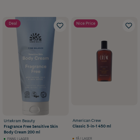
Deal
Nice Price
American Crew
Urtekram Beauty
Classic 3-in-1 450 ml
Fragrance Free Sensitive Skin
Body Cream 200 ml
FÅ I LAGER
FINNS I LAGER