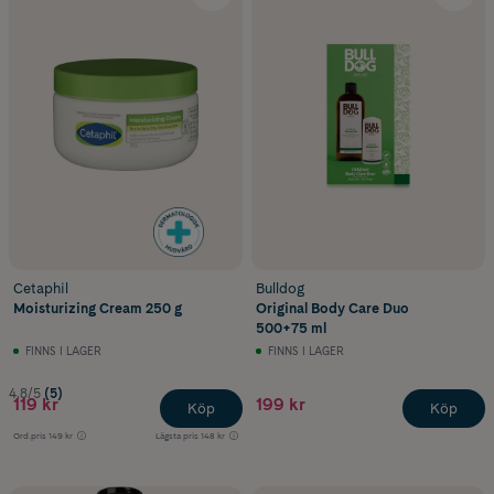
Cetaphil
Bulldog
Moisturizing Cream 250 g
Original Body Care Duo
500+75 ml
FINNS I LAGER
FINNS I LAGER
4.8/5
(5)
119 kr
199 kr
Köp
Köp
Ord.pris
149 kr
Lägsta pris
148 kr