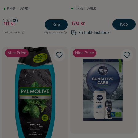
FINNS I LAGER
FINNS I LAGER
4.0/5
(2)
170 kr
111 kr
Köp
Köp
Fri frakt Instabox
Ord.pris
148 kr
Lägsta pris
112 kr
Nice Price
Nice Price