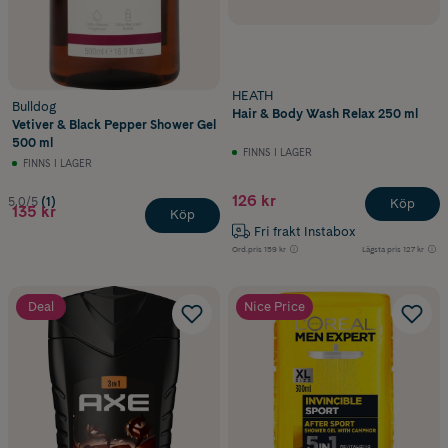
HEATH
Bulldog
Hair & Body Wash Relax 250 ml
Vetiver & Black Pepper Shower Gel
500 ml
FINNS I LAGER
FINNS I LAGER
126 kr
5.0/5
(1)
Köp
135 kr
Köp
Fri frakt Instabox
Ord.pris
159 kr
Lägsta pris
127 kr
Deal
Nice Price