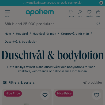
Använd kod: SOMMAR20 för 20% över 649kr
Årets Butik 2025 inom Skönhet
✓ Fri frakt
Meny
Recept
Profil
Favoriter
Kassa
✓ Rådgivning från farmaceuter & hudterapeuter
✓ Poäng på alla köp*
Hem
Hudvård
Hudvård för män
Kroppsvård för män
Duschtvål & bodylotion
Duschtvål & bodylotion
Hitta din nya favorit bland duschtvålar och bodylotions för män –
effektiva, väldoftande och skonsamma mot huden.
47 produkter
Filtrera & sortera
Nice Price
Nice Price