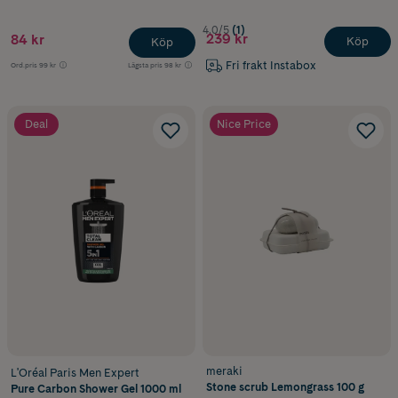
4.0/5
(1)
239 kr
84 kr
Köp
Köp
Fri frakt Instabox
Ord.pris
99 kr
Lägsta pris
98 kr
Deal
Nice Price
meraki
L'Oréal Paris Men Expert
Stone scrub Lemongrass 100 g
Pure Carbon Shower Gel 1000 ml