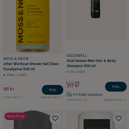
GOLDWELL
MOSS & NOOR
Dual Senses Men Hair & Body
After Workout Shower Gel Clean
Shampoo 300 ml
Eucalyptus 500 ml
FÅ I LAGER
FINNS I LAGER
5.0/5
(1)
217 kr
Köp
98 kr
Köp
Fri frakt Instabox
Ord.pris
129 kr
Lägsta pris
128 kr
Ord.pris
255 kr
Lägsta pris
252 kr
Nice Price