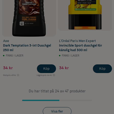
Axe
L'Oréal Paris Men Expert
Dark Temptation 3-in1 Duschgel
Invincible Sport duschgel för
250 ml
känslig hud 300 ml
FINNS I LAGER
FINNS I LAGER
34 kr
34 kr
Köp
Köp
Ord.pris
45 kr
Lägsta pris
44 kr
Du har tittat på 24 av 47 produkter
Visa fler