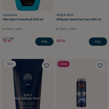
Palmolive
NIVEA MEN
Men Sport Duschtvål 500 ml
Giftpack Sensitive Care 300 ml
FINNS I LAGER
FINNS I LAGER
4.8/5
(4)
31 kr
63 kr
Köp
Köp
Eko
Deal