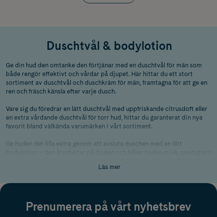
Duschtvål & bodylotion
Ge din hud den omtanke den förtjänar med en duschtvål för män som
både rengör effektivt och vårdar på djupet. Här hittar du ett stort
sortiment av duschtvål och duschkräm för män, framtagna för att ge en
ren och fräsch känsla efter varje dusch.
Vare sig du föredrar en lätt duschtvål med uppfriskande citrusdoft eller
en extra vårdande duschtvål för torr hud, hittar du garanterat din nya
favorit bland välkända varumärken i vårt sortiment.
Ge huden det lilla extra genom att avsluta duschen med en lätt
bodylotion – den återfuktar på djupet och håller huden mjuk, smidig och
fräsch hela dagen lång!
Läs mer
Vad är skillnaden mellan duschtvål och duschkräm för
herr?
Prenumerera på vårt nyhetsbrev
Skillnaden ligger främst i konsistensen och hur mycket fukt de tillför
huden. En duschtvål är ofta lättare och mer löddrande, vilket gör den