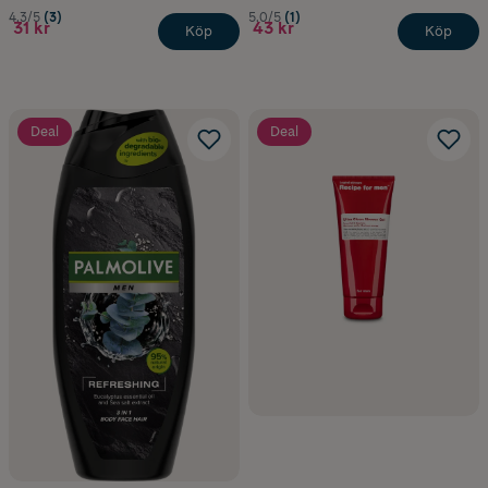
4.3/5
(3)
5.0/5
(1)
31 kr
43 kr
Köp
Köp
Deal
Deal