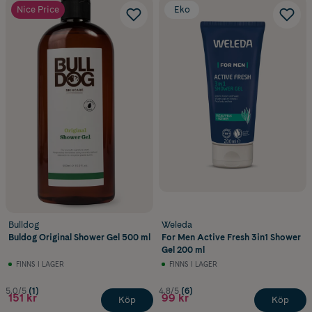
Nice Price
Eko
Bulldog
Weleda
Buldog Original Shower Gel 500 ml
For Men Active Fresh 3in1 Shower
Gel 200 ml
FINNS I LAGER
FINNS I LAGER
5.0/5
(1)
4.8/5
(6)
151 kr
99 kr
Köp
Köp