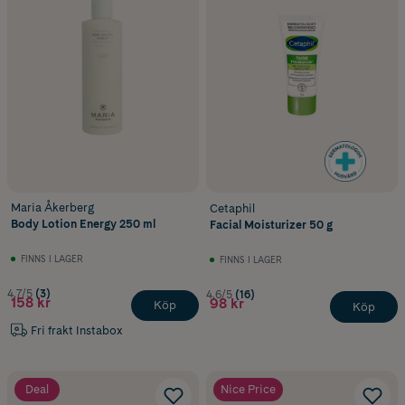
Maria Åkerberg
Cetaphil
Body Lotion Energy 250 ml
Facial Moisturizer 50 g
FINNS I LAGER
FINNS I LAGER
4.7/5
(3)
4.6/5
(16)
158 kr
98 kr
Köp
Köp
Fri frakt Instabox
Deal
Nice Price