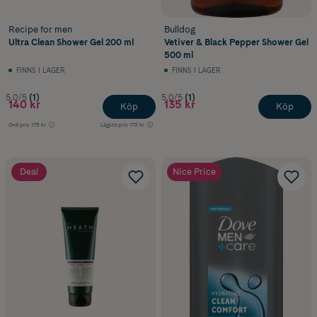
Recipe for men
Bulldog
Ultra Clean Shower Gel 200 ml
Vetiver & Black Pepper Shower Gel
500 ml
FINNS I LAGER
FINNS I LAGER
5.0/5
(1)
5.0/5
(1)
140 kr
135 kr
Köp
Köp
Ord.pris
175 kr
Lägsta pris
173 kr
Deal
Nice Price