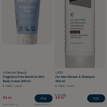
Urtekram Beauty
L300
Fragrance Free Sensitive Skin
For Men Shower & Shampoo
Body Cream 200 ml
250 ml
FINNS I LAGER
FINNS I LAGER
5.0/5
(1)
84 kr
43 kr
Köp
Köp
Ord.pris
99 kr
Lägsta pris
98 kr