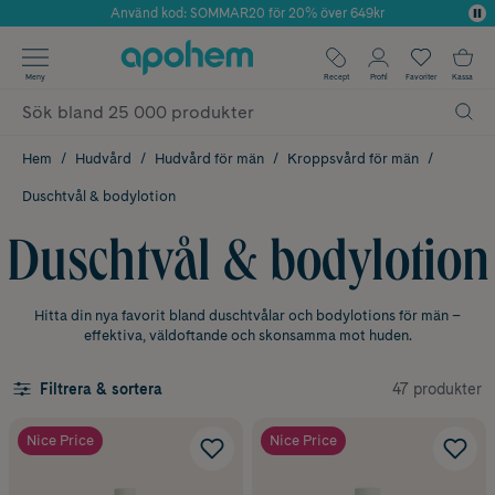
Använd kod: SOMMAR20 för 20% över 649kr
Årets Butik 2025 inom Skönhet
✓ Fri frakt
Meny
Recept
Profil
Favoriter
Kassa
✓ Rådgivning från farmaceuter & hudterapeuter
✓ Poäng på alla köp*
Hem
Hudvård
Hudvård för män
Kroppsvård för män
Duschtvål & bodylotion
Duschtvål & bodylotion
Hitta din nya favorit bland duschtvålar och bodylotions för män –
effektiva, väldoftande och skonsamma mot huden.
47 produkter
Filtrera & sortera
Nice Price
Nice Price