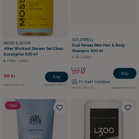
GOLDWELL
MOSS & NOOR
Dual Senses Men Hair & Body
After Workout Shower Gel Clean
Shampoo 300 ml
Eucalyptus 500 ml
FÅ I LAGER
FINNS I LAGER
5.0/5
(1)
217 kr
Köp
98 kr
Köp
Fri frakt Instabox
Ord.pris
129 kr
Lägsta pris
128 kr
Ord.pris
255 kr
Lägsta pris
252 kr
Deal