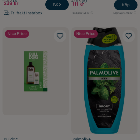
4.0/5
(1)
4.0/5
(2)
239 kr
111 kr
Köp
Köp
Fri frakt Instabox
Ord.pris
148 kr
Lägsta pris
112 kr
Nice Price
Nice Price
Bulldog
Palmolive