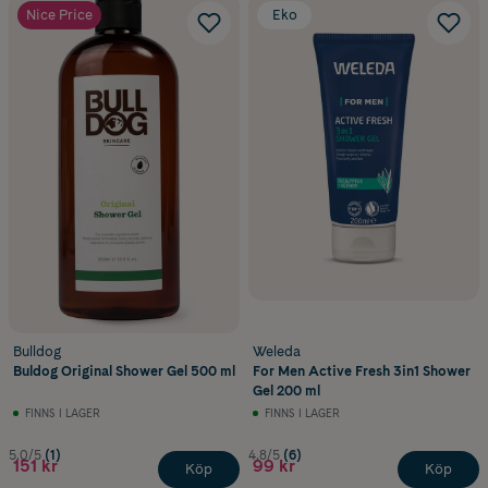
Nice Price
Eko
Bulldog
Weleda
Buldog Original Shower Gel 500 ml
For Men Active Fresh 3in1 Shower
Gel 200 ml
FINNS I LAGER
FINNS I LAGER
5.0/5
(1)
4.8/5
(6)
151 kr
99 kr
Köp
Köp