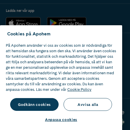
Ladda ner vår app
Cookies på Apohem
På Apohem använder vi oss av cookies som är nödvändiga för
Apotek med tillstånd
att hemsidan ska fungera som den ska. Vi använder även cookies
av Läkemedelsverket
för funktionalitet, statistik och marknadsföring. Det hjälper oss
att följa och analysera beteenden på vår hemsida, så att vi kan
ge en mer personaliserad upplevelse och anpassa innehåll samt
rikta relevant marknadsföring. Vi delar även informationen med
våra samarbetspartners. Genom att acceptera cookies
samtycker du till vår användning av cookies. Du kan även
2024
anpassa cookies. Läs mer under vår
Cookie Policy
Godkänn cookies
Avvisa alla
Anpassa cookies