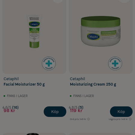
Cetaphil
Cetaphil
Facial Moisturizer 50 g
Moisturizing Cream 250 g
FINNS I LAGER
FINNS I LAGER
4.6/5
(16)
4.8/5
(5)
98 kr
119 kr
Köp
Köp
Ord.pris
149 kr
Lägsta pris
148 kr