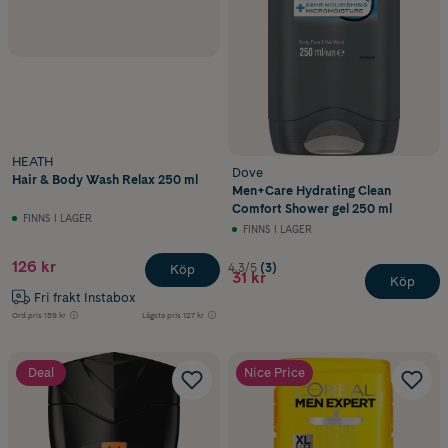
HEATH
Dove
Hair & Body Wash Relax 250 ml
Men+Care Hydrating Clean
Comfort Shower gel 250 ml
FINNS I LAGER
FINNS I LAGER
126 kr
4.3/5
(3)
Köp
31 kr
Köp
Fri frakt Instabox
Ord.pris
159 kr
Lägsta pris
127 kr
Deal
Nice Price