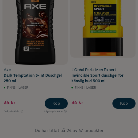
Axe
L'Oréal Paris Men Expert
Dark Temptation 3-in1 Duschgel
Invincible Sport duschgel för
250 ml
känslig hud 300 ml
FINNS I LAGER
FINNS I LAGER
34 kr
34 kr
Köp
Köp
Ord.pris
45 kr
Lägsta pris
44 kr
Du har tittat på 24 av 47 produkter