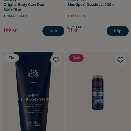
Original Body Care Duo
Men Sport Duschtvål 500 ml
500+75 ml
FINNS I LAGER
FÅ I LAGER
4.8/5
(4)
199 kr
31 kr
Köp
Köp
Eko
Deal