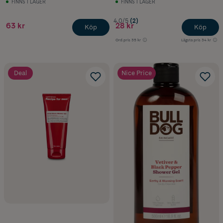
FINNS I LAGER
FINNS I LAGER
4.0/5
(2)
63 kr
28 kr
Köp
Köp
Ord.pris
35 kr
Lägsta pris
34 kr
Deal
Nice Price