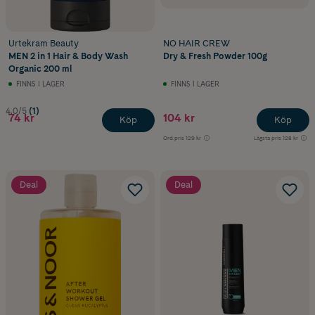
Urtekram Beauty
NO HAIR CREW
MEN 2 in 1 Hair & Body Wash
Dry & Fresh Powder 100g
Organic 200 ml
FINNS I LAGER
FINNS I LAGER
4.0/5
(1)
74 kr
104 kr
Köp
Köp
Ord.pris
129 kr
Lägsta pris
128 kr
Deal
Deal