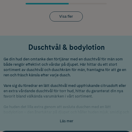
Visa fler
Duschtvål & bodylotion
Ge din hud den omtanke den förtjänar med en duschtvål för män som
både rengör effektivt och vårdar på djupet. Här hittar du ett stort
sortiment av duschtvål och duschkräm för män, framtagna för att ge en
ren och fräsch känsla efter varje dusch.
Vare sig du föredrar en lätt duschtvål med uppfriskande citrusdoft eller
en extra vårdande duschtvål för torr hud, hittar du garanterat din nya
favorit bland välkända varumärken i vårt sortiment.
Ge huden det lilla extra genom att avsluta duschen med en lätt
bodylotion – den återfuktar på djupet och håller huden mjuk, smidig och
fräsch hela dagen lång!
Läs mer
Vad är skillnaden mellan duschtvål och duschkräm för