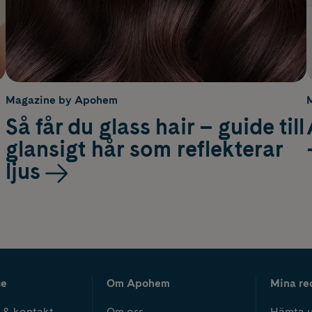
Magazine by Apohem
Så får du glass hair – guide till
glansigt hår som reflekterar
ljus
ce
Om Apohem
Mina re
 & kontakt
Om oss
Hämta u