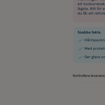
ett konkurrensk
lägsta. Allt för
du får ett rättvi
Snabba fakta
Hårinpackni
Med protein
Ger glans o