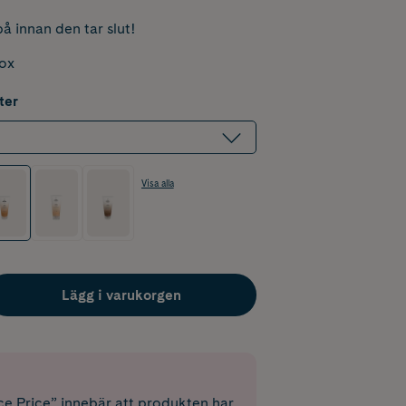
å innan den tar slut!
box
ter
Visa alla
Lägg i varukorgen
e Price” innebär att produkten har