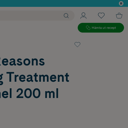
 köp*
Hämta ut recept
Reasons
g Treatment
el 200 ml