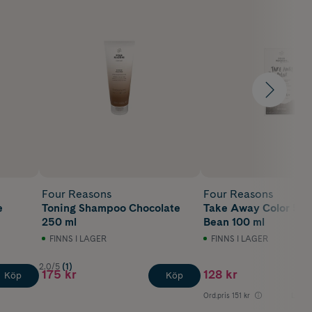
Four Reasons
Four Reasons
e
Toning Shampoo Chocolate
Take Away Color 5.0
250 ml
Bean 100 ml
FINNS I LAGER
FINNS I LAGER
2.0/5
(1)
175 kr
128 kr
Köp
Köp
Ord.pris
151 kr
Lägsta