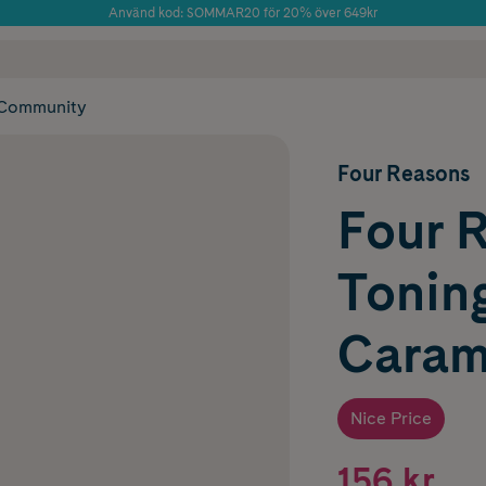
Använd kod: SOMMAR20 för 20% över 649kr
 frakt
✓ Rådgivning från farmaceuter & hudterapeuter
Årets Butik 2025 inom Skönhet
✓ Poäng på alla
Community
Four Reasons
Four 
Tonin
Caram
Nice Price
156 kr