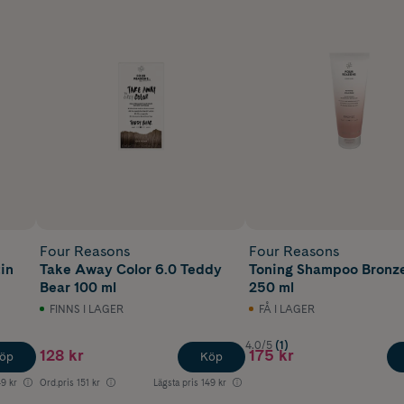
jushetsläge 9-10.
släge 9-10.
ushetsläge 8-10.
ör ljushetsläge 9-10.
Four Reasons
Four Reasons
in
Take Away Color 6.0 Teddy
Toning Shampoo Bronz
Bear 100 ml
250 ml
FINNS I LAGER
FÅ I LAGER
4.0/5
(1)
128 kr
175 kr
öp
Köp
49 kr
Ord.pris
151 kr
Lägsta pris
149 kr