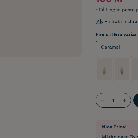
Få i lager
,
passa p
Fri frakt Insta
Finns i flera varian
Caramel
Nice Price!
Märkningen “Nic