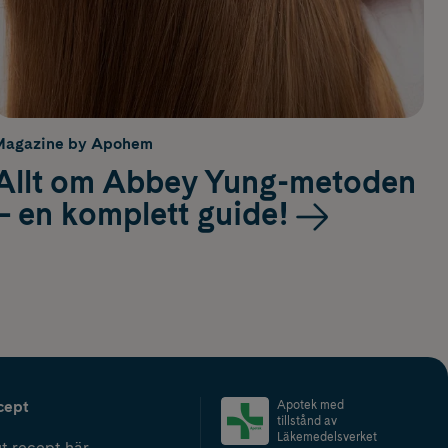
Magazine by Apohem
Allt om Abbey Yung-metoden
– en komplett guide!
cept
Apotek med
tillstånd av
Läkemedelsverket
t recept här