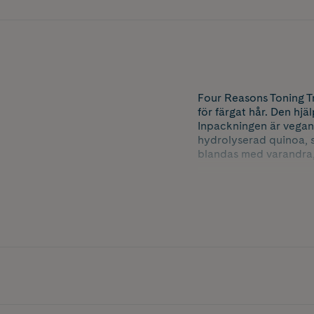
Four Reasons Toning T
för färgat hår. Den hjäl
Inpackningen är vegan
hydrolyserad quinoa, 
blandas med varandra, 
Apricot är till för ljush
Bronze är till för ljush
Caramel är till för ljus
Chocolate är till för lj
Coffee är till för ljushe
Copper är till för ljush