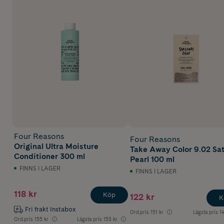
Champagne är till för l
Blush är till för ljushet
Cool Sand är till för lj
Light Lavender är till f
Four Reasons
Four Reasons
Original Ultra Moisture
Take Away Color 9.02 Sat
Conditioner 300 ml
Pearl 100 ml
FINNS I LAGER
FINNS I LAGER
118 kr
Köp
122 kr
K
Fri frakt Instabox
Ord.pris
151 kr
Lägsta pris
1
Ord.pris
155 kr
Lägsta pris
153 kr