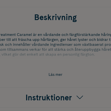
Beskrivning
reatment Caramel är en vårdande och färgförstärkande håri
per till att fräscha upp hårfärgen, ger håret lyster och bidrar 
sk och innehåller vårdande ingredienser som växtbaserat pro
som tillsammans verkar för att stärka och återuppbygga håret
vilket gör det enkelt att skapa en personlig färgton.
etsläge 8-10.
etsläge 8-10.
Läs mer
hetsläge 7-9.
ushetsläge 5-7.
Instruktioner
tsläge 1-5.
etsläge 6-8.