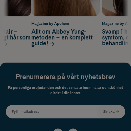
m
Magazine by Apohem
Magazine by A
s hair –
Allt om Abbey Yung-
Svamp i hå
nsigt hår som
metoden – en komplett
symtom, or
s
guide!
behandlin
Prenumerera på vårt nyhetsbrev
Få personliga erbjudanden och det senaste inom hälsa och skönhet
direkt i din inbox.
Fyll i mailadress
Skicka