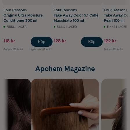
Vanilla är till för ljushetsläge 9-10.
Four Reasons
Four Reasons
Four Reasons
Rose är till för ljushetsläge 6-10.
Original Ultra Moisture
Take Away Color 5.1 Caffé
Take Away Colo
Conditioner 300 ml
Macchiato 100 ml
Pearl 100 ml
Champagne är till för ljushetsläge 9-10.
FINNS I LAGER
FINNS I LAGER
FINNS I LAGER
Blush är till för ljushetsläge 9-10.
118 kr
128 kr
122 kr
Köp
Köp
Cool Sand är till för ljushetsläge 8-10.
Ord.pris
155 kr
Lägsta pris
153 kr
Ord.pris
151 kr
Light Lavender är till för ljushetsläge 9-10.
Apohem Magazine