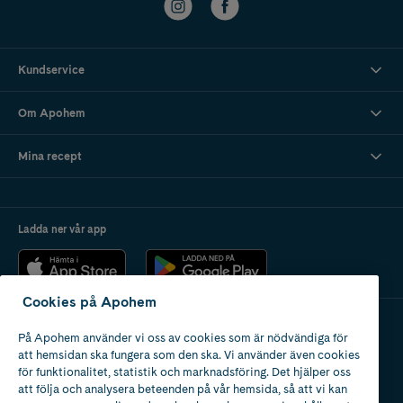
Kundservice
Om Apohem
Mina recept
Ladda ner vår app
Cookies på Apohem
På Apohem använder vi oss av cookies som är nödvändiga för
Apotek med tillstånd
att hemsidan ska fungera som den ska. Vi använder även cookies
av Läkemedelsverket
för funktionalitet, statistik och marknadsföring. Det hjälper oss
att följa och analysera beteenden på vår hemsida, så att vi kan