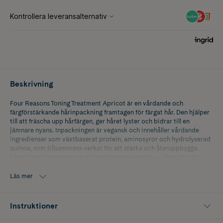
Beskrivning
Four Reasons Toning Treatment Apricot är en vårdande och
färgförstärkande hårinpackning framtagen för färgat hår. Den hjälper
till att fräscha upp hårfärgen, ger håret lyster och bidrar till en
jämnare nyans. Inpackningen är vegansk och innehåller vårdande
ingredienser som växtbaserat protein, aminosyror och hydrolyserad
quinoa, som tillsammans verkar för att stärka och återuppbygga
håret. Samtliga nyanser kan blandas med varandra, vilket gör det
enkelt att skapa en personlig färgton.
Läs mer
Apricot är till för ljushetsläge 8-10.
Bronze är till för ljushetsläge 8-10.
Instruktioner
Caramel är till för ljushetsläge 7-9.