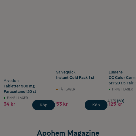
Salvequick
Lumene
Instant Cold Pack 1 st
CC Color Corr
Alvedon
SPF20 1.5 Fair 
Tabletter 500 mg
FÅ I LAGER
FINNS I LAGER
Paracetamol 20 st
FINNS I LAGER
4.7/5
(60)
34 kr
53 kr
125 kr
Köp
Köp
Apohem Magazine