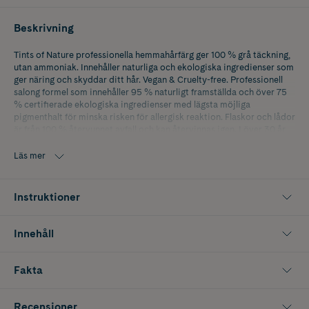
Beskrivning
Tints of Nature professionella hemmahårfärg ger 100 % grå täckning,
utan ammoniak. Innehåller naturliga och ekologiska ingredienser som
ger näring och skyddar ditt hår. Vegan & Cruelty-free. Professionell
salong formel som innehåller 95 % naturligt framställda och över 75
% certifierade ekologiska ingredienser med lägsta möjliga
pigmenthalt för minska risken för allergisk reaktion. Flaskor och lådor
är från 100 % återvunnet avfall och kan återvinnas igen. I över 30 år
har Tints of Nature gjort hårfärger som är så rena som en färg kan
vara utan att kompromissa med prestanda.
Läs mer
Instruktioner
Innehåll
Fakta
Recensioner