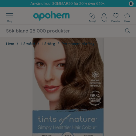
Använd kod: SOMMAR20 för 20% över 649kr
Årets Butik 2025 inom Skönhet
✓ Fri frakt
Meny
Recept
Profil
Favoriter
Kassa
✓ Rådgivning från farmaceuter & hudterapeuter
✓ Poäng på alla köp*
Hem
Hårvård
Hårfärg
Permanent hårfärg