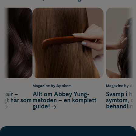
m
Magazine by Apohem
Magazine by A
s hair –
Allt om Abbey Yung-
Svamp i hå
nsigt hår som
metoden – en komplett
symtom, or
s
guide!
behandlin