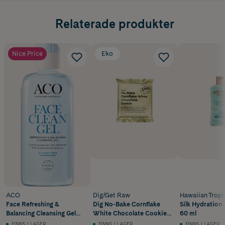
Relaterade produkter
Nice Price
Eko
ACO
Dig/Get Raw
Hawaiian Tropi
Face Refreshing &
Dig No-Bake Cornflake
Silk Hydration 
Balancing Cleansing Gel
White Chocolate Cookie
60 ml
Rengöringsgel 200 ml
30 g
FINNS I LAGER
FINNS I LAGER
FINNS I LAGER