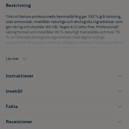
Beskrivning
Tints of Nature professionella hemmahårfärg ger 100 % grå täckning,
utan ammoniak. Innehåller naturliga och ekologiska ingredienser som
ger näring och skyddar ditt hår. Vegan & Cruelty-free. Professionell
salong formel som innehåller 95 % naturligt framställda och över 75
% certifierade ekologiska ingredienser med lägsta möjliga
pigmenthalt för minska risken för allergisk reaktion. Flaskor och lådor
är från 100 % återvunnet avfall och kan återvinnas igen. I över 30 år
har Tints of Nature gjort hårfärger som är så rena som en färg kan
vara utan att kompromissa med prestanda.
Läs mer
Instruktioner
Innehåll
Fakta
Recensioner