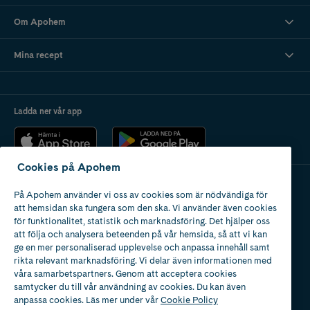
Om Apohem
Mina recept
Ladda ner vår app
Cookies på Apohem
På Apohem använder vi oss av cookies som är nödvändiga för
Apotek med tillstånd
att hemsidan ska fungera som den ska. Vi använder även cookies
av Läkemedelsverket
för funktionalitet, statistik och marknadsföring. Det hjälper oss
att följa och analysera beteenden på vår hemsida, så att vi kan
ge en mer personaliserad upplevelse och anpassa innehåll samt
rikta relevant marknadsföring. Vi delar även informationen med
våra samarbetspartners. Genom att acceptera cookies
samtycker du till vår användning av cookies. Du kan även
2024
anpassa cookies. Läs mer under vår
Cookie Policy