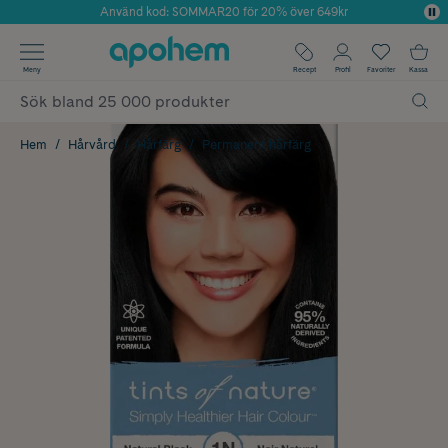
Använd kod: SOMMAR20 för 20% över 649kr
Årets Butik 2025 inom Skönhet
✓ Fri frakt
Meny
Recept
Profil
Favoriter
Kassa
✓ Rådgivning från farmaceuter & hudterapeuter
✓ Poäng på alla köp*
Hem
Hårvård
Hårfärg
Permanent hårfärg