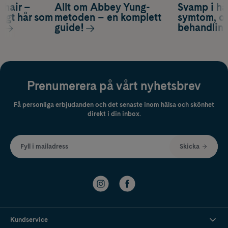
s hair –
Allt om Abbey Yung-
Svamp i hå
nsigt hår som
metoden – en komplett
symtom, or
s
guide!
behandlin
Prenumerera på vårt nyhetsbrev
Få personliga erbjudanden och det senaste inom hälsa och skönhet
direkt i din inbox.
Fyll i mailadress
Skicka
Kundservice