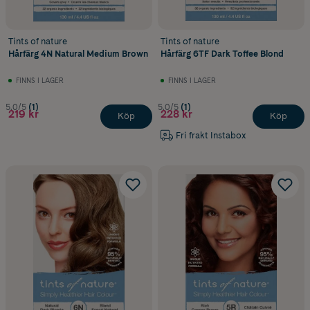
Tints of nature
Tints of nature
Hårfärg 4N Natural Medium Brown
Hårfärg 6TF Dark Toffee Blond
FINNS I LAGER
FINNS I LAGER
5.0/5
(1)
5.0/5
(1)
219 kr
228 kr
Köp
Köp
Fri frakt Instabox