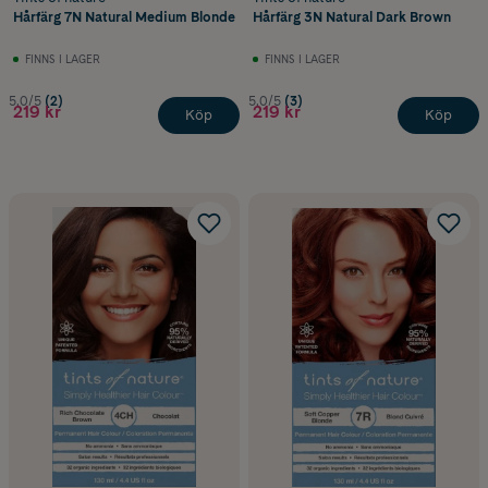
Hårfärg 7N Natural Medium Blonde
Hårfärg 3N Natural Dark Brown
FINNS I LAGER
FINNS I LAGER
5.0/5
(2)
5.0/5
(3)
219 kr
219 kr
Köp
Köp