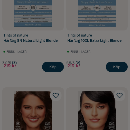
Tints of nature
Tints of nature
Hårfärg 8N Natural Light Blonde
Hårfärg 10XL Extra Light Blonde
FINNS I LAGER
FINNS I LAGER
3.0/5
(3)
2.5/5
(2)
219 kr
219 kr
Köp
Köp