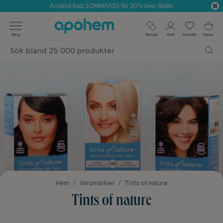
Använd kod: SOMMAR20 för 20% över 649kr
Årets Butik 2025 inom Skönhet
✓ Fri frakt
Meny
Recept
Profil
Favoriter
Kassa
✓ Rådgivning från farmaceuter & hudterapeuter
✓ Poäng på alla köp*
Hem
Varumärken
Tints of nature
Tints of nature