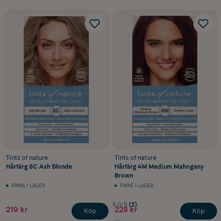
Tints of nature
Tints of nature
Hårfärg 8C Ash Blonde
Hårfärg 4M Medium Mahogany
Brown
FINNS I LAGER
FINNS I LAGER
5.0/5
(2)
219 kr
228 kr
Köp
Köp