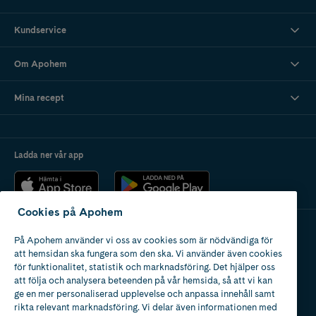
Kundservice
Om Apohem
Mina recept
Ladda ner vår app
Cookies på Apohem
På Apohem använder vi oss av cookies som är nödvändiga för
Apotek med tillstånd
att hemsidan ska fungera som den ska. Vi använder även cookies
av Läkemedelsverket
för funktionalitet, statistik och marknadsföring. Det hjälper oss
att följa och analysera beteenden på vår hemsida, så att vi kan
ge en mer personaliserad upplevelse och anpassa innehåll samt
rikta relevant marknadsföring. Vi delar även informationen med