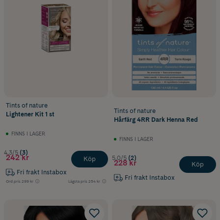
Tints of nature
Tints of nature
Lightener Kit 1 st
Hårfärg 4RR Dark Henna Red
FINNS I LAGER
FINNS I LAGER
4.3/5
(3)
242 kr
5.0/5
(2)
Köp
228 kr
Köp
Fri frakt Instabox
Fri frakt Instabox
Ord.pris
299 kr
Lägsta pris
254 kr