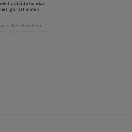
ende hos både hundar
nnet, gör att maten
n, vilket förbättrar
éer, yoghurt och andra