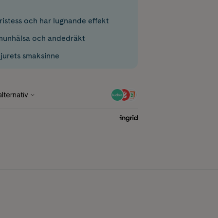
ristess och har lugnande effekt
munhälsa och andedräkt
djurets smaksinne