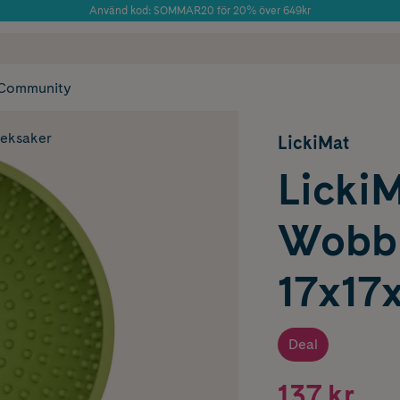
Använd kod: SOMMAR20 för 20% över 649kr
 frakt
✓ Rådgivning från farmaceuter & hudterapeuter
Årets Butik 2025 inom Skönhet
✓ Poäng på alla
Community
leksaker
LickiMat
Licki
Wobbl
17x17
Deal
137 kr