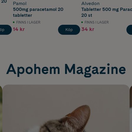
 20
Pamol
Alvedon
500mg paracetamol 20
Tabletter 500 mg Para
tabletter
20 st
FINNS I LAGER
FINNS I LAGER
14 kr
34 kr
öp
Köp
Apohem Magazine