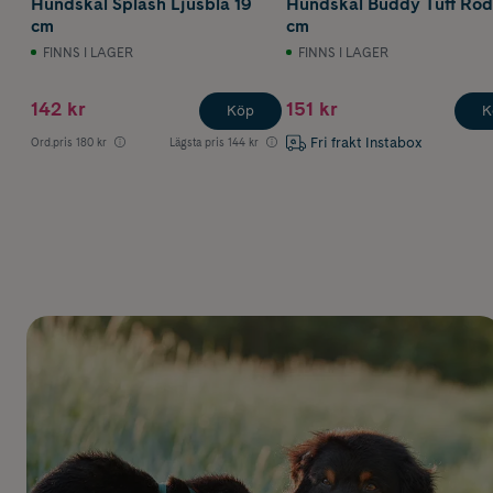
Hundskål Splash Ljusblå 19
Hundskål Buddy Tuff Röd
cm
cm
FINNS I LAGER
FINNS I LAGER
142 kr
151 kr
Köp
K
Fri frakt Instabox
Ord.pris
180 kr
Lägsta pris
144 kr