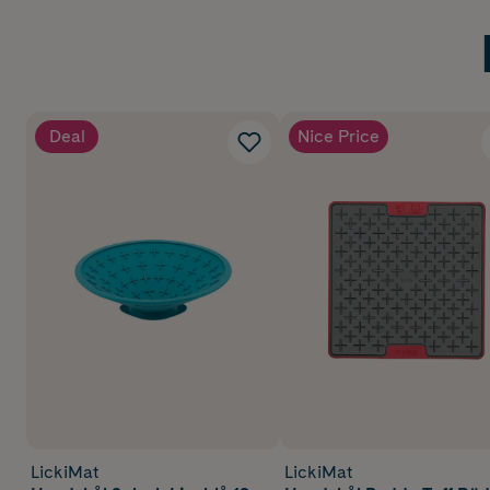
Deal
Nice Price
LickiMat
LickiMat