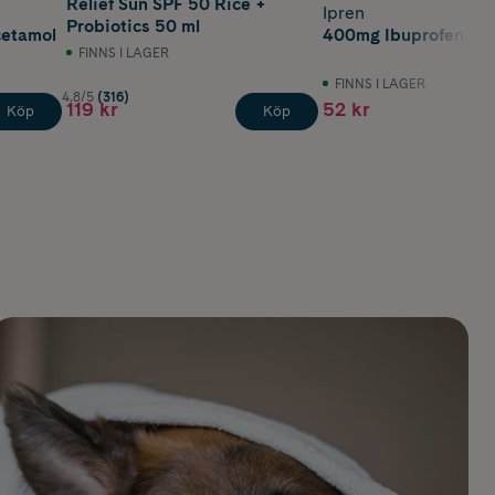
Relief Sun SPF 50 Rice +
Ipren
Probiotics 50 ml
cetamol
400mg Ibuprofen 30 
FINNS I LAGER
FINNS I LAGER
4.8/5
(316)
119 kr
52 kr
Köp
Köp