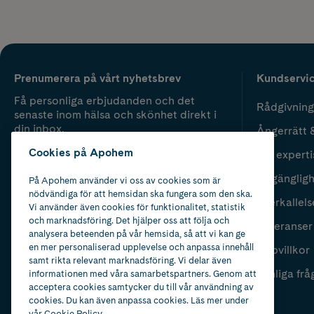
Prenumerera på vårt nyhetsbrev
Kundservi
Få personliga erbjudanden och det
Rådgivning
senaste inom hälsa och skönhet direkt i
din inbox.
Ångerrätt 
Cookies på Apohem
Vår experti
Fyll i mailadress
Skicka
Tillgänglig
På Apohem använder vi oss av cookies som är
nödvändiga för att hemsidan ska fungera som den ska.
Återkallels
Vi använder även cookies för funktionalitet, statistik
och marknadsföring. Det hjälper oss att följa och
Leveranser
analysera beteenden på vår hemsida, så att vi kan ge
en mer personaliserad upplevelse och anpassa innehåll
Köpvillkor
samt rikta relevant marknadsföring. Vi delar även
Vanliga frå
informationen med våra samarbetspartners. Genom att
acceptera cookies samtycker du till vår användning av
cookies. Du kan även anpassa cookies. Läs mer under
vår
Cookie Policy