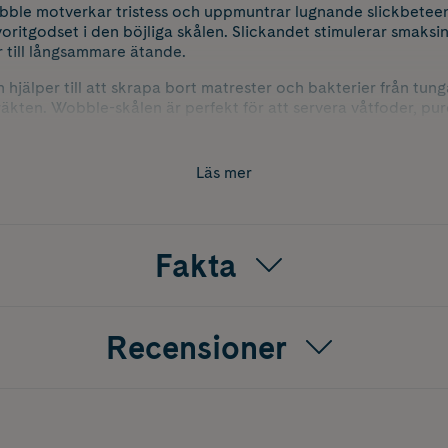
ble motverkar tristess och uppmuntrar lugnande slickbete
voritgodset i den böjliga skålen. Slickandet stimulerar smaksi
r till långsammare ätande.
hjälper till att skrapa bort matrester och bakterier från tunga
kten. Wobble-skålen är perfekt för att servera våtfoder, pur
igt alternativ till vanliga matskålar.
Läs mer
Fakta
Recensioner