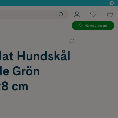
 köp*
Hämta ut recept
Mat Hundskål
e Grön
x8 cm