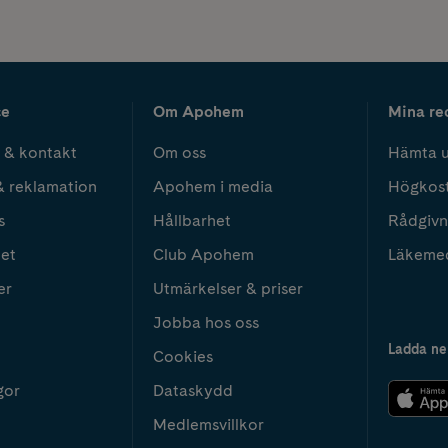
ce
Om Apohem
Mina re
 & kontakt
Om oss
Hämta u
& reklamation
Apohem i media
Högkos
s
Hållbarhet
Rådgivn
het
Club Apohem
Läkeme
er
Utmärkelser & priser
Jobba hos oss
Ladda ne
Cookies
gor
Dataskydd
Medlemsvillkor