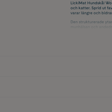
LickiMat Hundskål Wob
och katter. Sprid ut fa
varar längre och bidra
Den strukturerade ytan 
munhälsan och andedrä
bredbara godsaker.
Denna matskål är ett rol