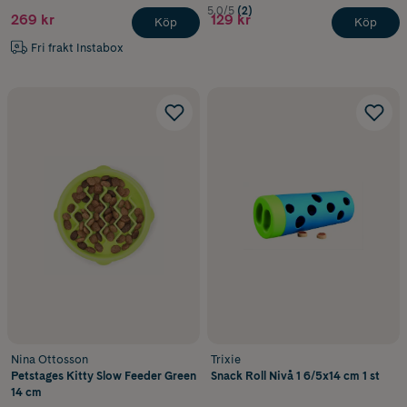
5.0/5
(2)
269 kr
129 kr
Köp
Köp
Fri frakt Instabox
Nina Ottosson
Trixie
Petstages Kitty Slow Feeder Green
Snack Roll Nivå 1 6/5x14 cm 1 st
14 cm