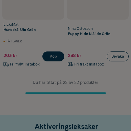
LickiMat
Nina Ottosson
Hundskål Ufo Grön
Puppy Hide N Slide Grön
FÅ I LAGER
203 kr
238 kr
Köp
Bevaka
Fri frakt Instabox
Fri frakt Instabox
Du har tittat på 22 av 22 produkter
Aktiveringsleksaker