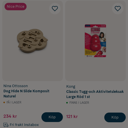
Nice Price
Nina Ottosson
Kong
Dog Hide N Slide Komposit
Classic Tugg-och Aktivitetsleksak
Naturel
Large Röd 1 st
FÅ I LAGER
FINNS I LAGER
234 kr
121 kr
Köp
Köp
Fri frakt Instabox