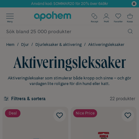
Använd kod: SOMMAR20 för 20% över 649kr
Årets Butik 2025 inom Skönhet
✓ Fri frakt
Meny
Recept
Profil
Favoriter
Kassa
✓ Rådgivning från farmaceuter & hudterapeuter
✓ Poäng på alla köp*
Hem
Djur
Djurleksaker & aktivering
Aktiveringsleksaker
Aktiveringsleksaker
Aktiveringsleksaker som stimulerar både kropp och sinne – och gör
vardagen lite roligare för din hund eller katt.
22 produkter
Filtrera & sortera
Deal
Nice Price