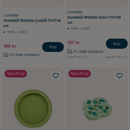
LickiMat
LickiMat
Hundskål Wobble Grön 17x17x8
Hundskål Wobble Ljusblå 17x17x8
cm
cm
FINNS I LAGER
FINNS I LAGER
137 kr
Köp
189 kr
Köp
Fri frakt Instabox
Fri frakt Instabox
Ord.pris
180 kr
Lägsta pris
178 kr
Nice Price
Nice Price