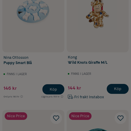
Kong
Nina Ottosson
Wild Knots Giraffe M/L
Puppy Smart Blå
FINNS I LAGER
FINNS I LAGER
144 kr
146 kr
Köp
Köp
Fri frakt Instabox
Ord.pris
180 kr
Lägsta pris
153 kr
Nice Price
Nice Price