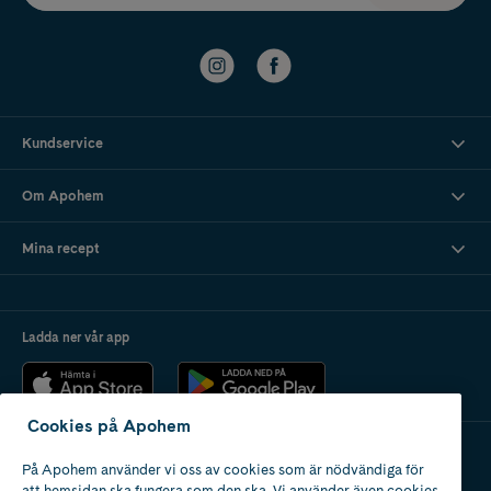
Kundservice
Om Apohem
Mina recept
Ladda ner vår app
Cookies på Apohem
På Apohem använder vi oss av cookies som är nödvändiga för
Apotek med tillstånd
att hemsidan ska fungera som den ska. Vi använder även cookies