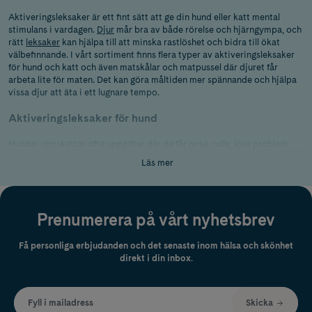
Aktiveringsleksaker är ett fint sätt att ge din hund eller katt mental
stimulans i vardagen.
Djur
mår bra av både rörelse och hjärngympa, och
rätt
leksaker
kan hjälpa till att minska rastlöshet och bidra till ökat
välbefinnande. I vårt sortiment finns flera typer av aktiveringsleksaker
för hund och katt och även matskålar och matpussel där djuret får
arbeta lite för maten. Det kan göra måltiden mer spännande och hjälpa
vissa djur att äta i ett lugnare tempo.
Aktiveringsleksaker för hund
Hundar uppskattar ofta uppgifter där de får nosa, rulla, lösa problem
eller leta efter
godbitar
. Det är perfekt för dagar när energin är hög eller
Läs mer
när du vill ge lite extra mental träning.
Aktiveringsleksaker för katt
Prenumerera på vårt nyhetsbrev
Katter älskar att använda tassarna och låta jaktlusten komma fram. Mat-
och godispussel gör både leken och måltiden mer stimulerande och ger
katten något att fokusera på i vardagen.
Få personliga erbjudanden och det senaste inom hälsa och skönhet
direkt i din inbox.
Fyll i mailadress
Skicka