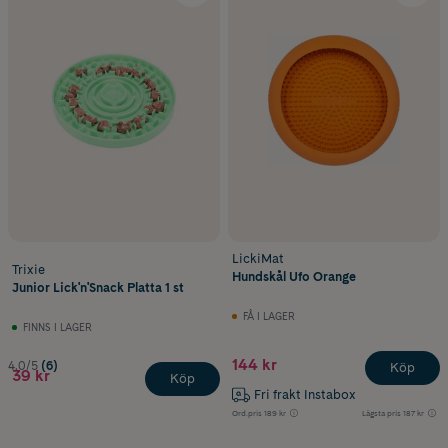
LickiMat
Trixie
Hundskål Ufo Orange
Junior Lick'n'Snack Platta 1 st
FÅ I LAGER
FINNS I LAGER
144 kr
4.0/5
(6)
Köp
39 kr
Köp
Fri frakt Instabox
Ord.pris
189 kr
Lägsta pris
187 kr