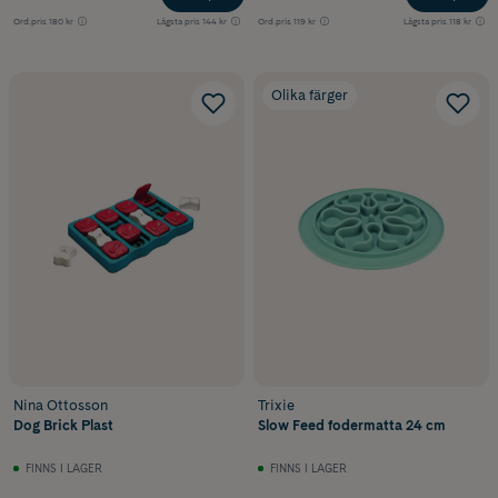
Ord.pris
180 kr
Lägsta pris
144 kr
Ord.pris
119 kr
Lägsta pris
118 kr
Olika färger
Nina Ottosson
Trixie
Dog Brick Plast
Slow Feed fodermatta 24 cm
FINNS I LAGER
FINNS I LAGER