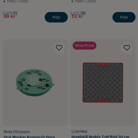
FINNS I LAGER
FINNS I LAGER
2.0/5
(1)
2.0/5
(3)
89 kr
52 kr
Köp
Köp
Nice Price
LickiMat
Nina Ottosson
Hundskål Buddy Tuff Röd 20 cm
Dog Worker Komposit Grön