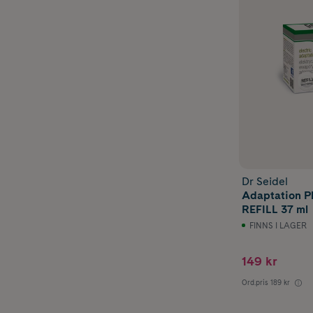
Dr Seidel
Adaptation Pl
REFILL 37 ml
FINNS I LAGER
149 kr
Ord.pris
189 kr