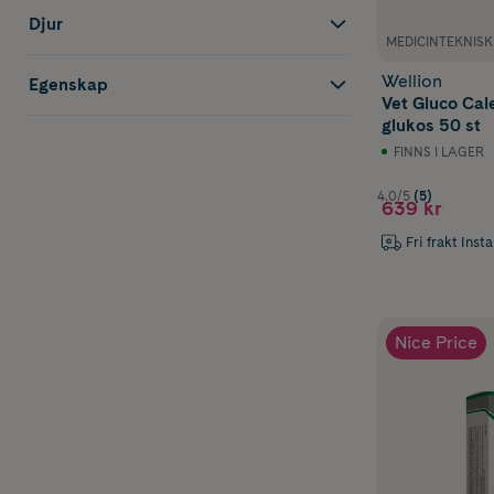
Djur
MEDICINTEKNIS
Wellion
Egenskap
Vet Gluco Cal
glukos 50 st
FINNS I LAGER
4.0/5
(5)
639 kr
Fri frakt Inst
Nice Price