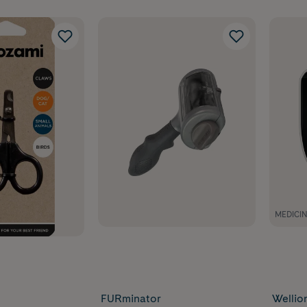
MEDICI
FURminator
Wellio