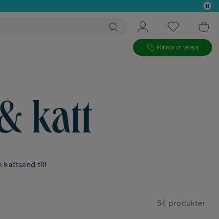
 köp*
Hämta ut recept
& katt
 kattsand till
.
54 produkter