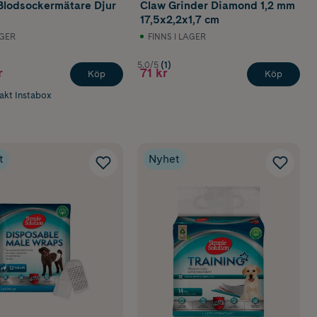
Blodsockermätare Djur
Claw Grinder Diamond 1,2 mm
17,5x2,2x1,7 cm
AGER
FINNS I LAGER
5.0/5
(1)
r
71 kr
Köp
Köp
rakt Instabox
t
Nyhet