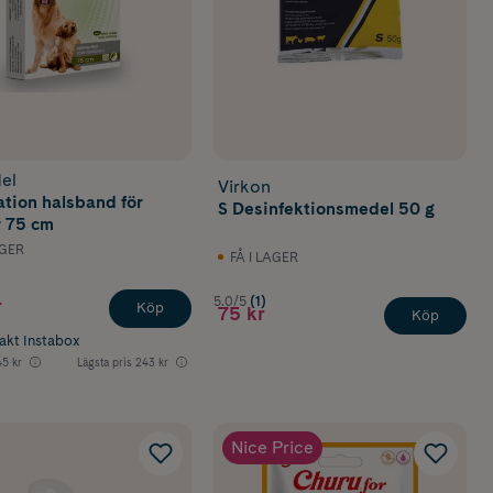
del
Virkon
tion halsband för
S Desinfektionsmedel 50 g
 75 cm
AGER
FÅ I LAGER
5.0/5
(1)
r
Köp
75 kr
Köp
rakt Instabox
5 kr
Lägsta pris
243 kr
Nice Price