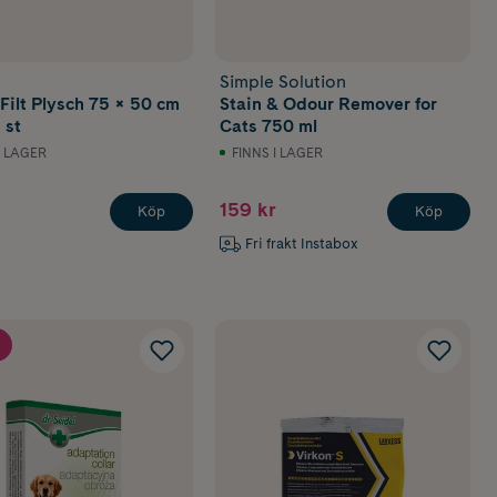
Simple Solution
Filt Plysch 75 × 50 cm
Stain & Odour Remover for
 st
Cats 750 ml
I LAGER
FINNS I LAGER
159 kr
Köp
Köp
Fri frakt Instabox