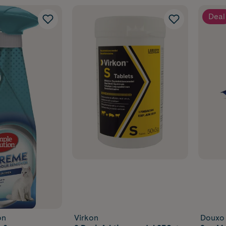
Deal
on
Virkon
Douxo