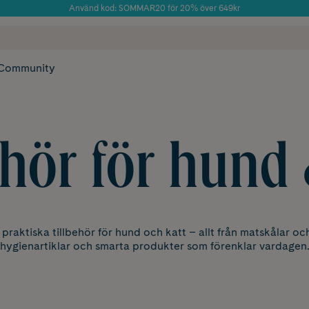
Använd kod: SOMMAR20 för 20% över 649kr
Årets Butik 2025 inom Skönhet
 frakt
✓ Rådgivning från farmaceuter & hudterapeuter
✓ Poäng på alla
Community
ehör för hund 
 praktiska tillbehör för hund och katt – allt från matskålar och
hygienartiklar och smarta produkter som förenklar vardagen