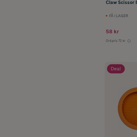
Claw Scissor 
FÅ I LAGER
58 kr
Ord.pris
72 kr
Deal