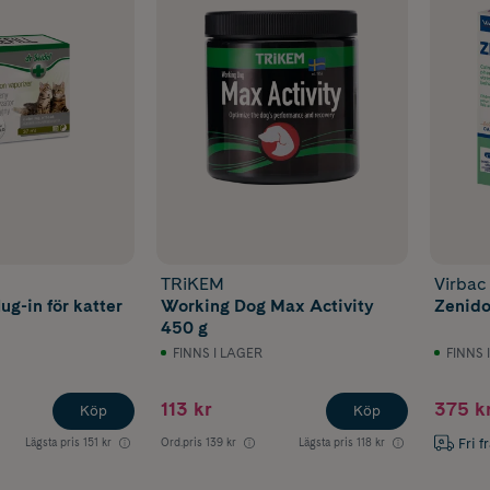
TRiKEM
Virbac
ug-in för katter
Working Dog Max Activity
Zenido
450 g
FINNS I LAGER
FINNS 
113 kr
375 k
Köp
Köp
Fri f
Lägsta pris
151 kr
Ord.pris
139 kr
Lägsta pris
118 kr