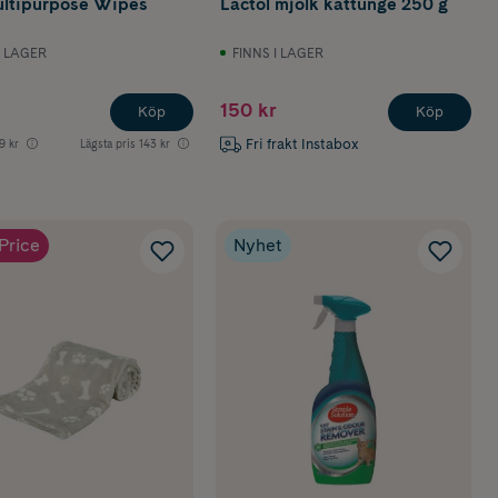
ltipurpose Wipes
Lactol mjölk kattunge 250 g
I LAGER
FINNS I LAGER
150 kr
Köp
Köp
Fri frakt Instabox
9 kr
Lägsta pris
143 kr
Price
Nyhet