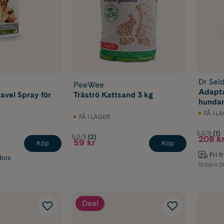
Dr Sei
PeeWee
Adapta
avel Spray för
Träströ Kattsand 3 kg
hundar
FÅ I L
FÅ I LAGER
5.0/5
(1)
5.0/5
(2)
208 k
59 kr
Köp
Köp
Fri f
abox
Ord.pris
24
Deal