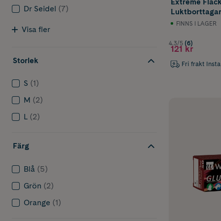
Extreme Fläc
Dr Seidel
(7)
Luktborttagar
FINNS I LAGER
Visa fler
4.3/5
(6)
121 kr
Storlek
Fri frakt Inst
S
(1)
M
(2)
L
(2)
Färg
Blå
(5)
Grön
(2)
Orange
(1)