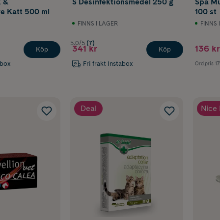
k &
S Desinfektionsmedel 250 g
Spa Mu
e Katt 500 ml
100 st
FINNS I LAGER
FINNS 
5.0/5
(7)
341 kr
136 kr
Köp
Köp
abox
Fri frakt Instabox
Ord.pris
17
Deal
Nice 