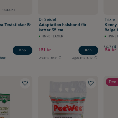
K PRODUKT
Dr Seidel
Trixie
ea Teststickor B-
Adaptation halsband för
Kenny 
katter 35 cm
Beige 1
FINNS I LAGER
FINNS 
5.0/5
(1)
161 kr
64 kr
Köp
Köp
abox
Ord.pris
189 kr
Lägsta pris
187 kr
Deal