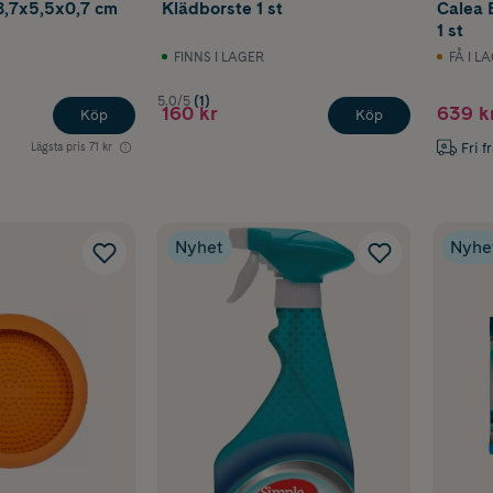
8,7x5,5x0,7 cm
Klädborste 1 st
Calea 
1 st
FINNS I LAGER
FÅ I L
5.0/5
(1)
160 kr
639 k
Köp
Köp
Fri f
Lägsta pris
71 kr
Nyhet
Nyhe