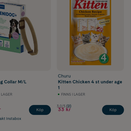
Churu
g Collar M/L
Kitten Chicken 4 st under age
1
I LAGER
FINNS I LAGER
3.0/5
(2)
r
33 kr
Köp
Köp
rakt Instabox