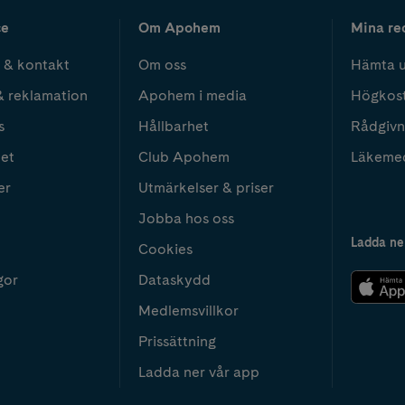
ce
Om Apohem
Mina re
 & kontakt
Om oss
Hämta u
& reklamation
Apohem i media
Högkos
s
Hållbarhet
Rådgivn
het
Club Apohem
Läkeme
er
Utmärkelser & priser
Jobba hos oss
Ladda ne
Cookies
gor
Dataskydd
Medlemsvillkor
Prissättning
Ladda ner vår app