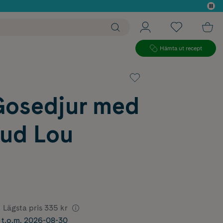
 köp*
Hämta ut recept
Gosedjur med
jud Lou
Lägsta pris
335 kr
r t.o.m. 2026-08-30