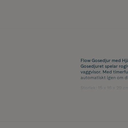
Flow Gosedjur med Hjär
Gosedjuret spelar rogiv
vaggvisor. Med timerfu
automatiskt igen om di
Storlek: 15 x 16 x 29 c
Laddas med USB-C USB