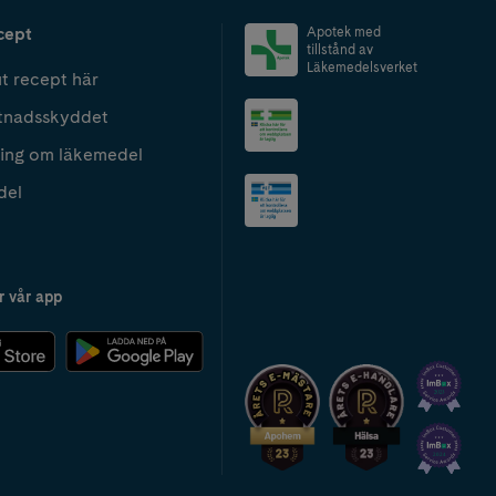
cept
Apotek med
tillstånd av
Läkemedelsverket
t recept här
tnadsskyddet
ing om läkemedel
del
r vår app
2024