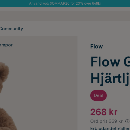
Använd kod: SOMMAR20 för 20% över 649kr
Årets Butik 2025 inom Skönhet
 frakt
✓ Rådgivning från farmaceuter & hudterapeuter
✓ Poäng på alla
Community
lampor
Flow
Flow 
Hjärtl
Deal
268 kr
Ord.pris
669 kr
Erbjudandet
gälle