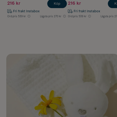
216 kr
216 kr
Köp
K
Fri frakt Instabox
Fri frakt Instabox
Ord.pris
539 kr
Lägsta pris
270 kr
Ord.pris
539 kr
Lägsta pris
27