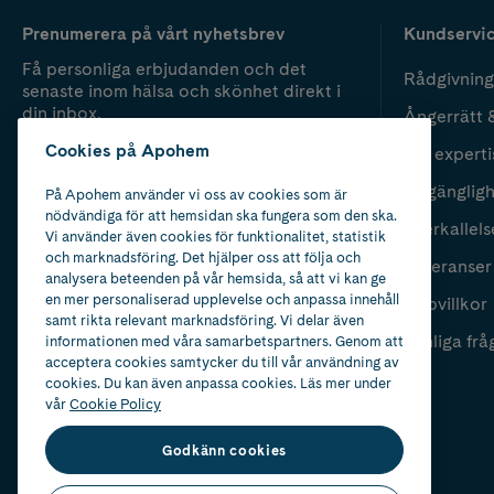
Prenumerera på vårt nyhetsbrev
Kundservi
Få personliga erbjudanden och det
Rådgivning
senaste inom hälsa och skönhet direkt i
din inbox.
Ångerrätt 
Cookies på Apohem
Vår experti
Fyll i mailadress
Skicka
Tillgänglig
På Apohem använder vi oss av cookies som är
nödvändiga för att hemsidan ska fungera som den ska.
Återkallels
Vi använder även cookies för funktionalitet, statistik
och marknadsföring. Det hjälper oss att följa och
Leveranser
analysera beteenden på vår hemsida, så att vi kan ge
en mer personaliserad upplevelse och anpassa innehåll
Köpvillkor
samt rikta relevant marknadsföring. Vi delar även
Vanliga frå
informationen med våra samarbetspartners. Genom att
acceptera cookies samtycker du till vår användning av
cookies. Du kan även anpassa cookies. Läs mer under
vår
Cookie Policy
Godkänn cookies