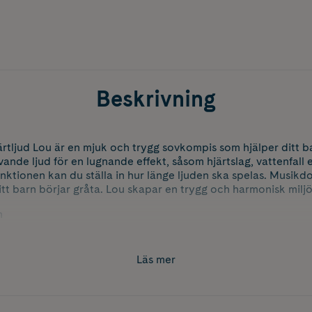
Beskrivning
tljud Lou är en mjuk och trygg sovkompis som hjälper ditt ba
ande ljud för en lugnande effekt, såsom hjärtslag, vattenfall e
nktionen kan du ställa in hur länge ljuden ska spelas. Musikd
tt barn börjar gråta. Lou skapar en trygg och harmonisk miljö
m
-C sladd ingår
Läs mer