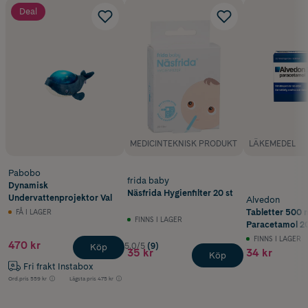
Deal
MEDICINTEKNISK PRODUKT
LÄKEMEDEL
Pabobo
frida baby
Dynamisk
Näsfrida Hygienfilter 20 st
Undervattenprojektor Val
Alvedon
Tabletter 500 
FÅ I LAGER
FINNS I LAGER
Paracetamol 20
FINNS I LAGER
470 kr
5.0/5
(9)
Köp
35 kr
34 kr
Köp
Fri frakt Instabox
Ord.pris
559 kr
Lägsta pris
475 kr