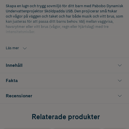
Skapa en lugn och trygg sovmiljö för ditt barn med Pabobo Dynamisk
Undervattenprojektor Sköldpadda USB. Den projicerar små fiskar
och vågor på väggen och taket och har både musik och vitt brus, som
kan justeras för att passa ditt barns behov. Välj mellan vaggvisa,
havsrytmer eller vitt brus (vågor, regn eller hjärtslag) med tre
intensitetsnivåer.
Lampan är säker och LED-baserad, så den blir inte varm, och drivs
via en uppladdningsbar USB-kabel för att minska batterianvändning.
Läs mer
Med en smart Cry Sensor kan den starta automatiskt om barnet
vaknar och gråter. Overdraget är av OEKO-TEX-certifierad plysch
och kan tvättas i maskin vid 30 grader.
Innehåll
Fakta
Recensioner
Relaterade produkter