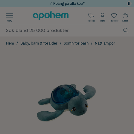
✓ Poäng på alla köp*
✓ Rådgivning från farmaceuter & hudterapeuter
Använd kod: SOMMAR20 för 20% över 649kr
Årets Butik 2025 inom Skönhet
✓ Fri frakt
Meny
Recept
Profil
Favoriter
Kassa
Hem
Baby, barn & förälder
Sömn för barn
Nattlampor