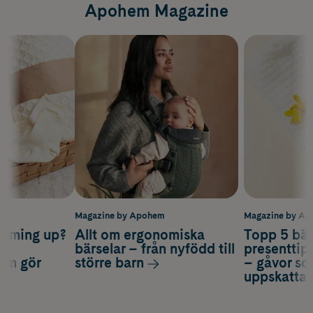
Apohem Magazine
m
Magazine by Apohem
Magazine by A
coming up?
Allt om ergonomiska
Topp 5 bäs
a
bärselar – från nyfödd till
presenttips
som gör
större barn
– gåvor so
uppskatta