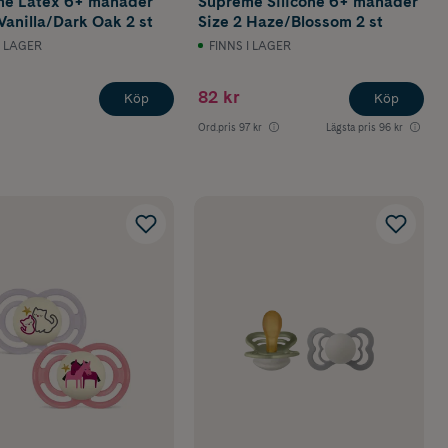
e Latex 6+ månader
Supreme Silicone 6+ månader
Vanilla/Dark Oak 2 st
Size 2 Haze/Blossom 2 st
I LAGER
FINNS I LAGER
82 kr
Köp
Köp
Ord.pris
97 kr
Lägsta pris
96 kr