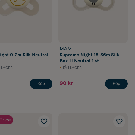
MAM
ight 0-2m Silk Neutral
Supreme Night 16-36m Silk
Box H Neutral 1 st
I LAGER
FÅ I LAGER
90 kr
Köp
Köp
Price