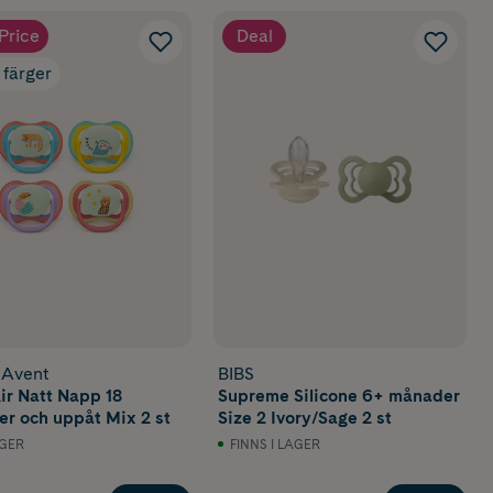
Price
Deal
 färger
s Avent
BIBS
Air Natt Napp 18
Supreme Silicone 6+ månader
r och uppåt Mix 2 st
Size 2 Ivory/Sage 2 st
AGER
FINNS I LAGER