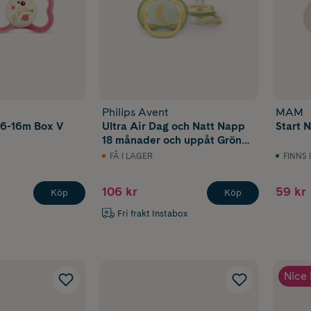
Philips Avent
MAM
k 6-16m Box V
Ultra Air Dag och Natt Napp
Start N
18 månader och uppåt Grön
Gul Motiv 2 st
FÅ I LAGER
FINNS 
106 kr
59 kr
Köp
Köp
Fri frakt Instabox
Nice 