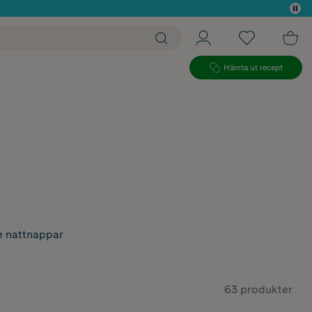
 köp*
Hämta ut recept
de nattnappar
63 produkter