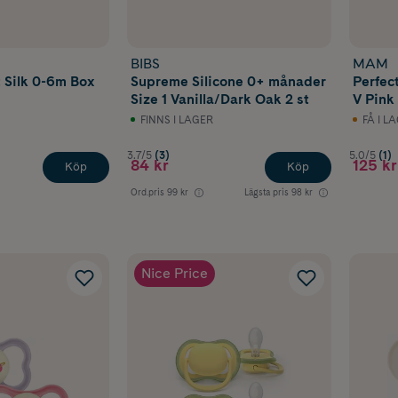
BIBS
MAM
t Silk 0-6m Box
Supreme Silicone 0+ månader
Perfect Night 
Size 1 Vanilla/Dark Oak 2 st
V Pink 
FINNS I LAGER
FÅ I L
3.7/5
(3)
5.0/5
(1)
84 kr
125 kr
Köp
Köp
Ord.pris
99 kr
Lägsta pris
98 kr
Nice Price