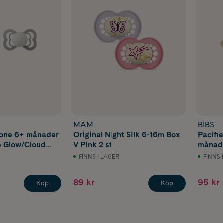
MAM
BIBS
cone 6+ månader
Original Night Silk 6-16m Box
Pacifi
e Glow/Cloud
V Pink 2 st
månade
Vanill
FINNS I LAGER
FINNS 
89 kr
95 kr
Köp
Köp