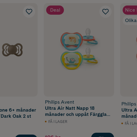
Deal
Nice 
Olika
Philips Avent
Philip
Ultra Air Natt Napp 18
cone 6+ månader
Ultra 
månader och uppåt Färgglad
/Dark Oak 2 st
månade
2 st
FÅ I LAGER
FÅ I L