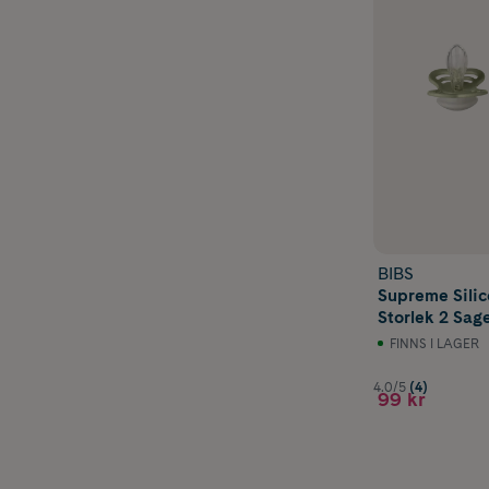
BIBS
Supreme Sili
Storlek 2 Sag
Glow 2 st
FINNS I LAGER
4.0/5
(4)
99 kr