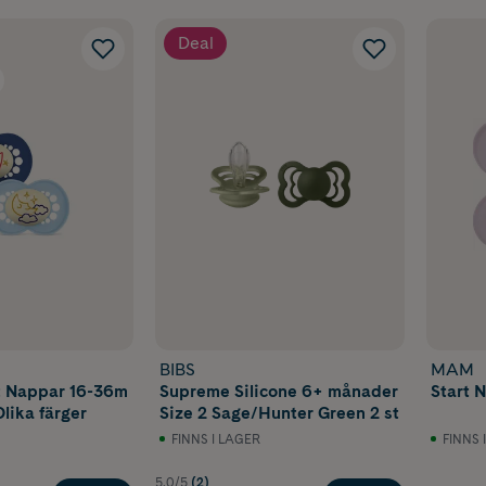
Deal
BIBS
MAM
t Nappar 16-36m
Supreme Silicone 6+ månader
Start N
Olika färger
Size 2 Sage/Hunter Green 2 st
FINNS I LAGER
FINNS 
5.0/5
(2)