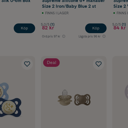
t Silk 0-6m Box
Supreme Silicone 6+ månader
Suprem
Size 2 Iron/Baby Blue 2 st
Size 2 
FINNS I LAGER
FINNS 
5.0/5
(1)
5.0/5
(1)
82 kr
84 kr
Köp
Köp
Ord.pris
97 kr
Lägsta pris
96 kr
Deal