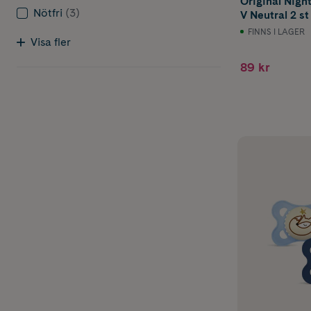
Original Nigh
Nötfri
(3)
V Neutral 2 st
FINNS I LAGER
Visa fler
89 kr