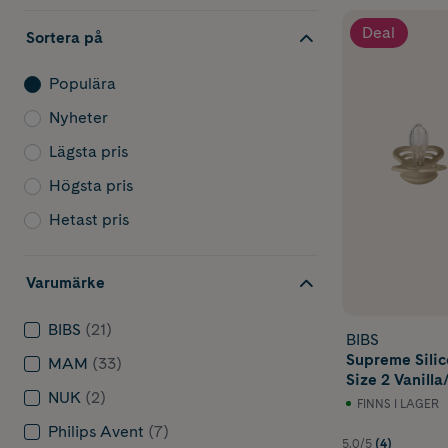
Deal
Sortera på
Populära
Nyheter
Lägsta pris
Högsta pris
Hetast pris
Varumärke
BIBS
(21)
BIBS
Supreme Sili
MAM
(33)
Size 2 Vanilla
NUK
(2)
FINNS I LAGER
Philips Avent
(7)
5.0/5
(4)