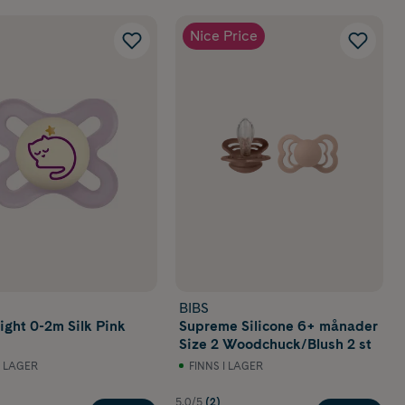
Nice Price
BIBS
ight 0-2m Silk Pink
Supreme Silicone 6+ månader
Size 2 Woodchuck/Blush 2 st
I LAGER
FINNS I LAGER
5.0/5
(2)