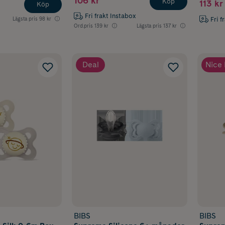
106 kr
Köp
113 kr
Köp
Fri frakt Instabox
Fri f
Lägsta pris
98 kr
Ord.pris
139 kr
Lägsta pris
137 kr
Deal
Nice 
BIBS
BIBS