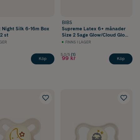
BIBS
Silk 6-16m Box
Supreme Latex 6+ månader
2 st
Size 2 Sage Glow/Cloud Glow
2 st
AGER
FINNS I LAGER
5.0/5
(1)
99 kr
Köp
Köp