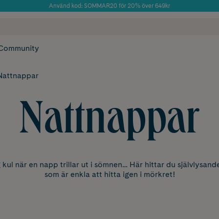
Använd kod: SOMMAR20 för 20% över 649kr
Årets Butik 2025 inom Skönhet
 frakt
✓ Rådgivning från farmaceuter & hudterapeuter
✓ Poäng på alla
Community
Nattnappar
Nattnappar
g kul när en napp trillar ut i sömnen… Här hittar du självlysan
som är enkla att hitta igen i mörkret!