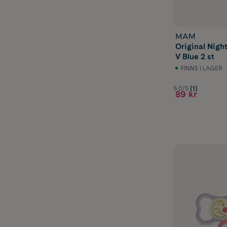
MAM
Original Nigh
V Blue 2 st
FINNS I LAGER
5.0/5
(1)
89 kr