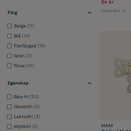
84 kr
Ord.pris
99 kr
Färg
Beige
(11)
Blå
(10)
Flerfärgad
(19)
Grön
(2)
Rosa
(10)
Egenskap
Bpa-fri
(52)
Glutenfri
(3)
Laktosfri
(3)
MAM
Mjölkfri
(3)