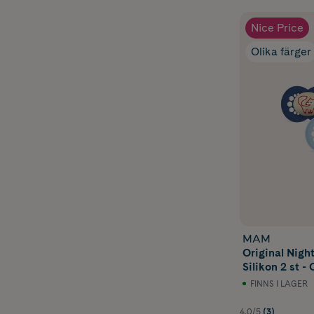
Nice Price
Olika färger
MAM
Original Nigh
Silikon 2 st - 
FINNS I LAGER
4.0/5
(3)