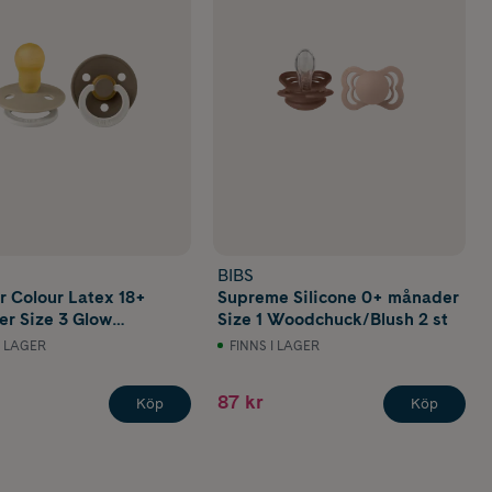
BIBS
er Colour Latex 18+
Supreme Silicone 0+ månader
r Size 3 Glow
Size 1 Woodchuck/Blush 2 st
a/Dark Oak 2 st
I LAGER
FINNS I LAGER
87 kr
Köp
Köp