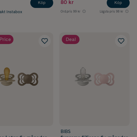
80 kr
Köp
Köp
rakt Instabox
Ord.pris
99 kr
Lägsta pris
98 kr
Price
Deal
BIBS