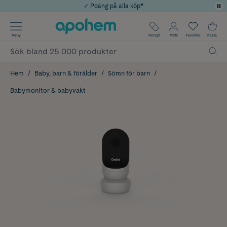
✓ Poäng på alla köp*
✓ Rådgivning från farmaceuter & hudterapeuter
Använd kod: SOMMAR20 för 20% över 649kr
Årets Butik 2025 inom Skönhet
✓ Fri frakt
Meny
Recept
Profil
Favoriter
Kassa
Hem
Baby, barn & förälder
Sömn för barn
Babymonitor & babyvakt