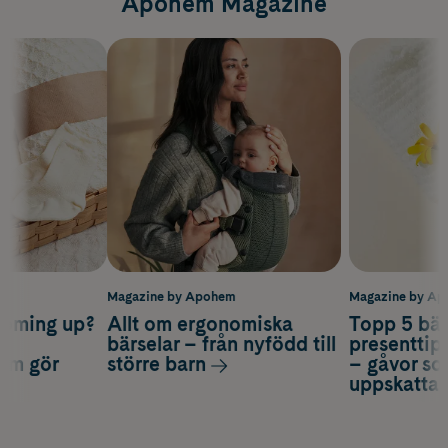
Apohem Magazine
m
Magazine by Apohem
Magazine by A
coming up?
Allt om ergonomiska
Topp 5 bäs
a
bärselar – från nyfödd till
presenttips
som gör
större barn
– gåvor so
uppskatta