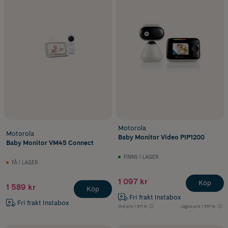
Motorola
Motorola
Baby Monitor Video PIP1200
Baby Monitor VM45 Connect
FINNS I LAGER
FÅ I LAGER
1 097 kr
Köp
1 589 kr
Köp
Fri frakt Instabox
Fri frakt Instabox
Ord.pris
1 371 kr
Lägsta pris
1 357 kr