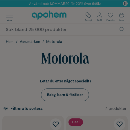
Använd kod: SOMMAR20 för 20% över 649kr
Årets Butik 2025 inom Skönhet
✓ Fri frakt
Meny
Recept
Profil
Favoriter
Kassa
✓ Rådgivning från farmaceuter & hudterapeuter
✓ Poäng på alla köp*
Hem
Varumärken
Motorola
Motorola
Letar du efter något speciellt?
Baby, barn & förälder
7 produkter
Filtrera & sortera
Deal