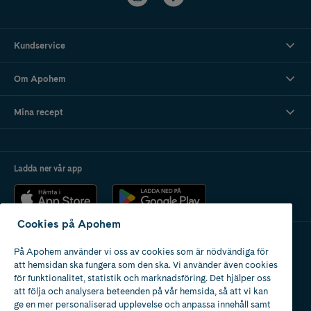
Kundservice
Om Apohem
Mina recept
Ladda ner vår app
Cookies på Apohem
På Apohem använder vi oss av cookies som är nödvändiga för
Apotek med tillstånd
att hemsidan ska fungera som den ska. Vi använder även cookies
av Läkemedelsverket
för funktionalitet, statistik och marknadsföring. Det hjälper oss
att följa och analysera beteenden på vår hemsida, så att vi kan
ge en mer personaliserad upplevelse och anpassa innehåll samt