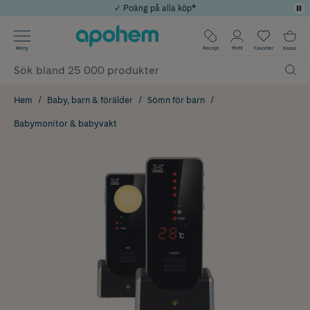
✓ Poäng på alla köp*
✓ Rådgivning från farmaceuter & hudterapeuter
Använd kod: SOMMAR20 för 20% över 649kr
Årets Butik 2025 inom Skönhet
✓ Fri frakt
Meny
Recept
Profil
Favoriter
Kassa
Hem
Baby, barn & förälder
Sömn för barn
Babymonitor & babyvakt