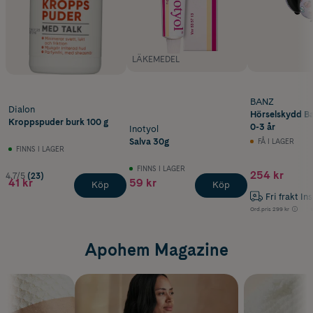
LÄKEMEDEL
BANZ
Dialon
Hörselskydd Ba
Kroppspuder burk 100 g
0-3 år
Inotyol
Salva 30g
FÅ I LAGER
FINNS I LAGER
FINNS I LAGER
254 kr
4.7/5
(23)
41 kr
59 kr
Köp
Köp
Fri frakt In
Ord.pris
299 kr
Apohem Magazine