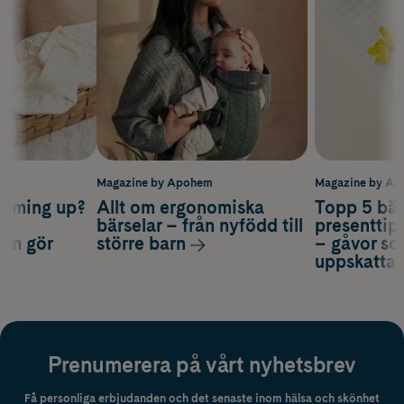
m
Magazine by Apohem
Magazine by A
coming up?
Allt om ergonomiska
Topp 5 bäs
a
bärselar – från nyfödd till
presenttips
som gör
större barn
– gåvor so
uppskatta
Prenumerera på vårt nyhetsbrev
Få personliga erbjudanden och det senaste inom hälsa och skönhet