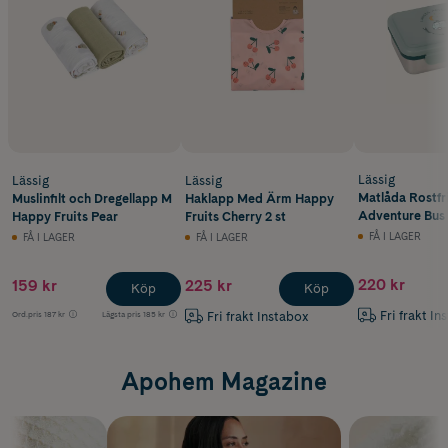
Lässig
Lässig
Lässig
Matlåda Rostfri
Muslinfilt och Dregellapp M
Haklapp Med Ärm Happy
Adventure Bus
Happy Fruits Pear
Fruits Cherry 2 st
FÅ I LAGER
FÅ I LAGER
FÅ I LAGER
220 kr
159 kr
225 kr
Köp
Köp
Fri frakt In
Fri frakt Instabox
Ord.pris
187 kr
Lägsta pris
185 kr
Apohem Magazine