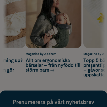
m
Magazine by Apohem
Magazine by A
coming up?
Allt om ergonomiska
Topp 5 bäs
a
bärselar – från nyfödd till
presenttips
som gör
större barn
– gåvor so
uppskatta
Prenumerera på vårt nyhetsbrev