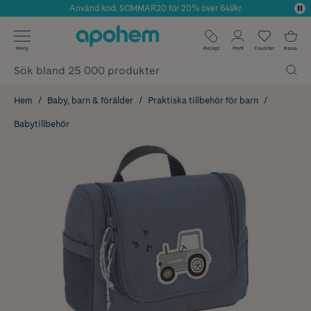
Använd kod: SOMMAR20 för 20% över 649kr
Årets Butik 2025 inom Skönhet
✓ Fri frakt
Meny
Recept
Profil
Favoriter
Kassa
✓ Rådgivning från farmaceuter & hudterapeuter
✓ Poäng på alla köp*
Hem
Baby, barn & förälder
Praktiska tillbehör för barn
Babytillbehör