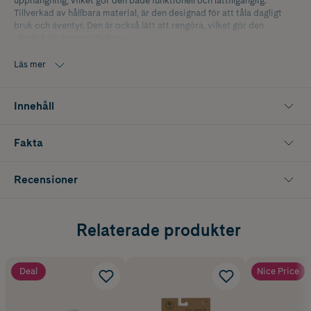
upphängning, vilket gör den både funktionell och lättillgänglig.
Tillverkad av hållbara material, är den designad för att tåla dagligt
bruk och äventyr. Den är också lätt att rengöra, vilket gör den
idealisk för barnens behov.
Läs mer
Innehåll
Fakta
Recensioner
Relaterade produkter
Deal
Nice Price