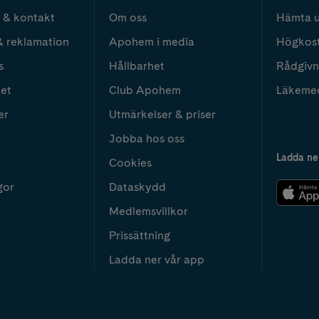
 & kontakt
Om oss
Hämta u
& reklamation
Apohem i media
Högkos
s
Hållbarhet
Rådgivn
het
Club Apohem
Läkeme
er
Utmärkelser & priser
Jobba hos oss
Ladda ne
Cookies
gor
Dataskydd
Medlemsvillkor
Prissättning
Ladda ner vår app