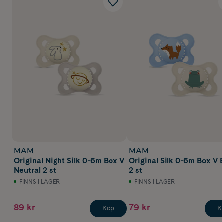
MAM
MAM
Original Night Silk 0-6m Box V
Original Silk 0-6m Box V 
Neutral 2 st
2 st
FINNS I LAGER
FINNS I LAGER
89 kr
79 kr
Köp
K