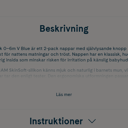
Beskrivning
lk 0–6m V Blue är ett 2-pack nappar med självlysande knopp
ekt för nattens matningar och tröst. Nappen har en klassisk, 
rig insida som minskar risken för irritation på känslig babyhud
AM SkinSoft-silikon känns mjuk och naturlig i barnets mun, v
ar tar den enligt tester. Den ergonomiska utformningen pass
vända både dag och natt.
 praktisk steriliserings- och förvaringsbox som gör det enkelt 
Läs mer
ågra minuter. För en mer hållbar vardag är sköld, knopp och 
l bio-cirkulära råvaror enligt ISCC PLUS-certifierad massba
Instruktioner