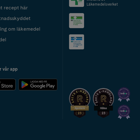
Läkemedelsverket
t recept här
tnadsskyddet
ing om läkemedel
del
r vår app
2024