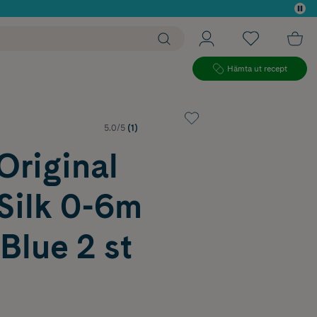
 köp*
Hämta ut recept
5.0/5
(1)
riginal
Silk 0-6m
Blue 2 st