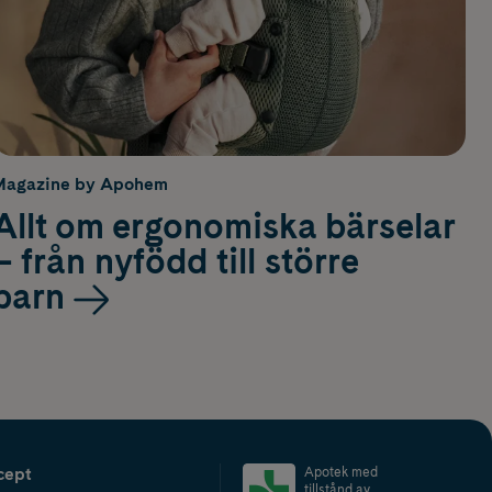
Magazine by Apohem
Allt om ergonomiska bärselar
– från nyfödd till större
barn
cept
Apotek med
tillstånd av