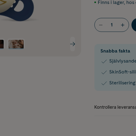
Finns i lager
,
hos 
Snabba fakta
Självlysand
SkinSoft-sil
Steriliseri