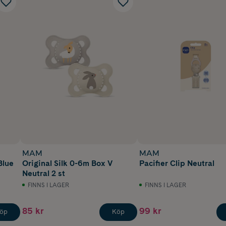
MAM
MAM
Blue
Original Silk 0-6m Box V
Pacifier Clip Neutral
Neutral 2 st
FINNS I LAGER
FINNS I LAGER
85 kr
99 kr
öp
Köp