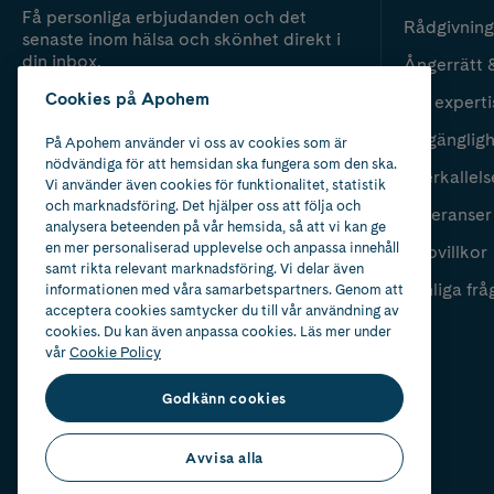
Få personliga erbjudanden och det
Rådgivning
senaste inom hälsa och skönhet direkt i
din inbox.
Ångerrätt 
Cookies på Apohem
Vår experti
Fyll i mailadress
Skicka
Tillgänglig
På Apohem använder vi oss av cookies som är
nödvändiga för att hemsidan ska fungera som den ska.
Återkallels
Vi använder även cookies för funktionalitet, statistik
och marknadsföring. Det hjälper oss att följa och
Leveranser
analysera beteenden på vår hemsida, så att vi kan ge
en mer personaliserad upplevelse och anpassa innehåll
Köpvillkor
samt rikta relevant marknadsföring. Vi delar även
Vanliga frå
informationen med våra samarbetspartners. Genom att
acceptera cookies samtycker du till vår användning av
cookies. Du kan även anpassa cookies. Läs mer under
vår
Cookie Policy
Godkänn cookies
Avvisa alla