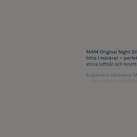
MAM Original Night Si
hitta i mörkret – perf
stora lufthål och knott
Sugdelens silkeslena M
– 94 procent av bebis
nappen bekväm att an
Napparna levereras i en
mikrovågsugn på bara n
polypropen kopplad til
Nyans: V Blue