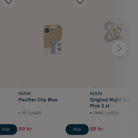
MAM
MAM
Pacifier Clip Blue
Original Night Silk 
Pink 2 st
FÅ I LAGER
FINNS I LAGER
99 kr
89 kr
Köp
Köp