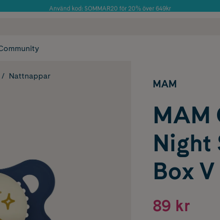
Använd kod: SOMMAR20 för 20% över 649kr
Årets Butik 2025 inom Skönhet
 frakt
✓ Rådgivning från farmaceuter & hudterapeuter
✓ Poäng på alla
Community
Nattnappar
MAM
MAM O
Night 
Box V 
89 kr