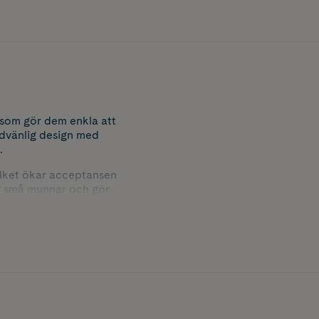
 som gör dem enkla att
hudvänlig design med
.
ilket ökar acceptansen
ar små munnar och gör
att sterilisera dem i
box tillverkade i
lansmetod.