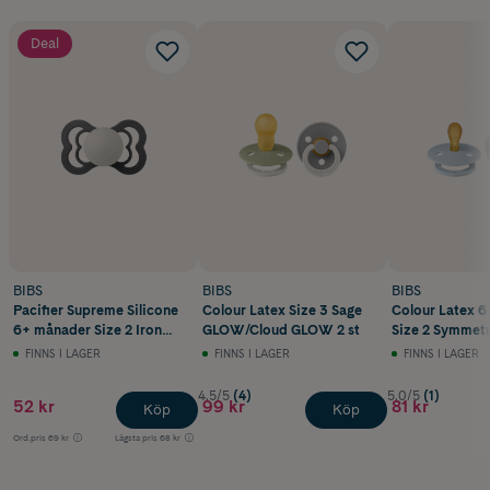
Deal
BIBS
BIBS
BIBS
Pacifier Supreme Silicone
Colour Latex Size 3 Sage
Colour Latex 
6+ månader Size 2 Iron
GLOW/Cloud GLOW 2 st
Size 2 Symmetr
GLOW
Blue/Petrol 2 st
FINNS I LAGER
FINNS I LAGER
FINNS I LAGER
4.5/5
(4)
5.0/5
(1)
52 kr
99 kr
81 kr
Köp
Köp
Ord.pris
69 kr
Lägsta pris
68 kr