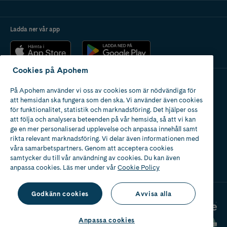
Ladda ner vår app
Cookies på Apohem
På Apohem använder vi oss av cookies som är nödvändiga för
Apotek med tillstånd
att hemsidan ska fungera som den ska. Vi använder även cookies
av Läkemedelsverket
för funktionalitet, statistik och marknadsföring. Det hjälper oss
att följa och analysera beteenden på vår hemsida, så att vi kan
ge en mer personaliserad upplevelse och anpassa innehåll samt
rikta relevant marknadsföring. Vi delar även informationen med
våra samarbetspartners. Genom att acceptera cookies
samtycker du till vår användning av cookies. Du kan även
2024
anpassa cookies. Läs mer under vår
Cookie Policy
Godkänn cookies
Avvisa alla
Anpassa cookies