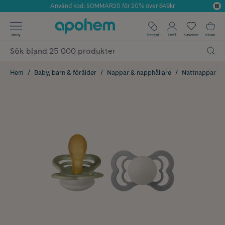
Använd kod: SOMMAR20 för 20% över 649kr
Årets Butik 2025 inom Skönhet
✓ Fri frakt
Meny
Recept
Profil
Favoriter
Kassa
✓ Rådgivning från farmaceuter & hudterapeuter
✓ Poäng på alla köp*
Hem
Baby, barn & förälder
Nappar & napphållare
Nattnappar