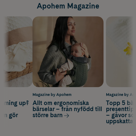
Apohem Magazine
m
Magazine by Apohem
Magazine by A
coming up?
Allt om ergonomiska
Topp 5 bäs
a
bärselar – från nyfödd till
presenttips
som gör
större barn
– gåvor so
uppskatta