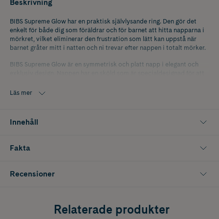
Beskrivning
BIBS Supreme Glow har en praktisk självlysande ring. Den gör det
enkelt för både dig som föräldrar och för barnet att hitta napparna i
mörkret, vilket eliminerar den frustration som lätt kan uppstå när
barnet gråter mitt i natten och ni trevar efter nappen i totalt mörker.
BIBS Supreme Glow är en symmetrisk och platt napp i elegant och
exklusiv design. Nappen har en sköld som är specialdesignad för att
säkerställa att det finns gott om luft runt munnen så att barnets
känsliga hud skonas så mycket som möjligt. Sugdel i latex.
Läs mer
Size 2 rekommenderas från 6+ månader.
Innehåll
100% fri från BPA, PVC och ftalater.
Fakta
Recensioner
Relaterade produkter